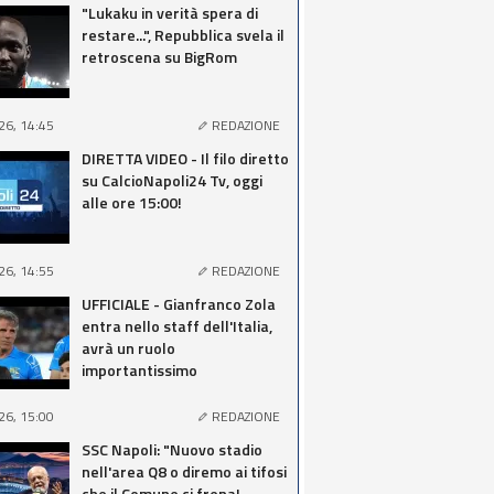
"Lukaku in verità spera di
restare...", Repubblica svela il
retroscena su BigRom
26, 14:45
REDAZIONE
DIRETTA VIDEO - Il filo diretto
su CalcioNapoli24 Tv, oggi
alle ore 15:00!
26, 14:55
REDAZIONE
UFFICIALE - Gianfranco Zola
entra nello staff dell'Italia,
avrà un ruolo
importantissimo
26, 15:00
REDAZIONE
SSC Napoli: "Nuovo stadio
nell'area Q8 o diremo ai tifosi
che il Comune ci frena!