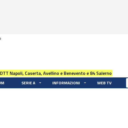
0
 DTT Napoli, Caserta, Avellino e Benevento e 84 Salerno
UM
SERIE A
INFORMAZIONI
WEB TV