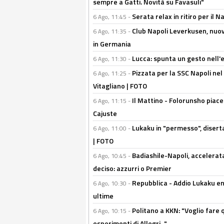
sempre a Gatti. Novità su Favasuli"
Serata relax in ritiro per il N
6 Ago, 11:45 -
Club Napoli Leverkusen, nuovo
6 Ago, 11:35 -
in Germania
Lucca: spunta un gesto nell'
6 Ago, 11:30 -
Pizzata per la SSC Napoli nel 
6 Ago, 11:25 -
Vitagliano | FOTO
Il Mattino - Folorunsho piace
6 Ago, 11:15 -
Cajuste
Lukaku in "permesso", diserta
6 Ago, 11:00 -
| FOTO
Badiashile-Napoli, accelerata
6 Ago, 10:45 -
deciso: azzurri o Premier
Repubblica - Addio Lukaku en
6 Ago, 10:30 -
ultime
Politano a KKN: "Voglio fare qu
6 Ago, 10:15 -
esperimenti di Allegri..."