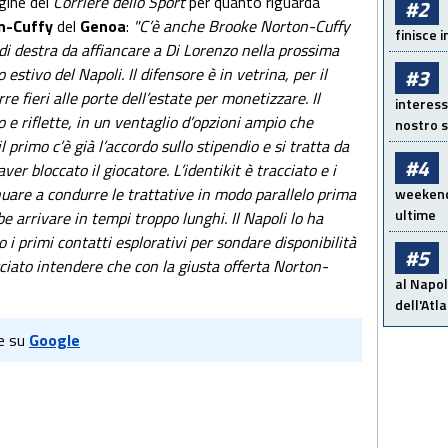
gine del
Corriere dello Sport
per quanto riguarda
#2
n-Cuffy
del
Genoa
:
"C’è anche Brooke Norton-Cuffy
finisce i
di destra da affiancare a Di Lorenzo nella prossima
#3
estivo del Napoli. Il difensore è in vetrina, per il
rre fieri alle porte dell’estate per monetizzare. Il
interess
 e riflette, in un ventaglio d’opzioni ampio che
nostro s
primo c’è già l’accordo sullo stipendio e si tratta da
#4
er bloccato il giocatore. L’identikit è tracciato e i
nuare a condurre le trattative in modo parallelo prima
weekend!
ultime
e arrivare in tempi troppo lunghi. Il Napoli lo ha
 i primi contatti esplorativi per sondare disponibilità
#5
asciato intendere che con la giusta offerta Norton-
al Napol
dell'Atl
e su
Google