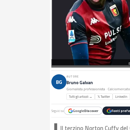
AUTORE
BG
Bruno Galvan
Giornalista professionista · Calciomercat
Tutti gli articoli →
𝕏 Twitter
LinkedIn
Google
Discover
Fonti prefe
Seguici su
Il terzino Norton Cuffy del 