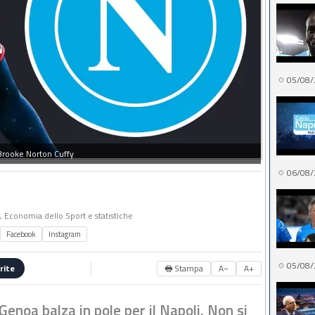
05/08/
Brooke Norton Cuffy
06/08/
o, Economia dello Sport e statistiche
Facebook
Instagram
05/08/
🖶 Stampa
A−
A+
rite
Genoa balza in pole per il Napoli. Non si