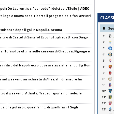
apoli: De Laurentiis si "concede" i dolci de L'Etoile | VIDEO
 logo e nuova sede: riparte il progetto dei tifosi azzurri
CLASS
#
Sq
esultanza dopo il gol in Napoli-Osasuna
1º
ritiro di Castel di Sangro! Ecco tutti gli scatti con Diego
2º
3º
 al Torino! Le ultime sulle cessioni di Cheddira, Ngonge e
4º
5º
 il ritiro del Napoli: ecco dove si stava allenando Big Rom
6º
7º
8º
 nel weekend su richiesta di Allegri! Il difensore ha
9º
10º
tro il weekend! Atlanta, Trabzonspor e non solo: le
11º
12º
alche gol in più quest'anno, di quelli facili! Sugli
13º