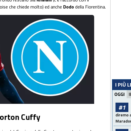
lloise che chiede molto) ed anche
Dodo
della Fiorentina.
I PIÙ 
OGGI
I
#1
Norton Cuffy
diremo a
Maradon