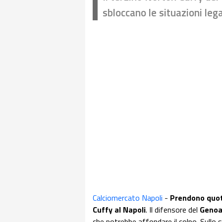
sbloccano le situazioni leg
Calciomercato Napoli
-
Prendono quota
Cuffy al Napoli
. Il difensore del
Geno
che potrebbe affondare il colpo. Sullo