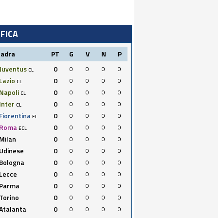
IFICA
uadra
PT
G
V
N
P
Juventus
0
0
0
0
0
CL
Lazio
0
0
0
0
0
CL
Napoli
0
0
0
0
0
CL
Inter
0
0
0
0
0
CL
Fiorentina
0
0
0
0
0
EL
Roma
0
0
0
0
0
ECL
Milan
0
0
0
0
0
Udinese
0
0
0
0
0
Bologna
0
0
0
0
0
Lecce
0
0
0
0
0
Parma
0
0
0
0
0
Torino
0
0
0
0
0
Atalanta
0
0
0
0
0