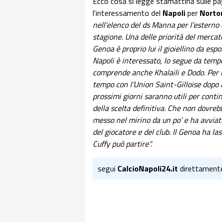
Ecco cosa si legge stamattina sulle pa
l'interessamento del
Napoli
per
Norto
nell’elenco del ds Manna per l’esterno 
stagione. Una delle priorità del mercato 
Genoa è proprio lui il gioiellino da espo
Napoli è interessato, lo segue da tempo
comprende anche Khalaili e Dodo. Per il 
tempo con l’Union Saint-Gilloise dopo av
prossimi giorni saranno utili per conti
della scelta definitiva. Che non dovrebb
messo nel mirino da un po’ e ha avviato
del giocatore e del club. Il Genoa ha l
Cuffy può partire".
segui
CalcioNapoli24.it
direttament