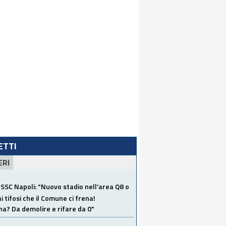
LETTI
ERI
SSC Napoli: "Nuovo stadio nell'area Q8 o
i tifosi che il Comune ci frena!
a? Da demolire e rifare da 0"