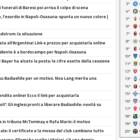
3º
funerali di Baresi: poi arriva il colpo di scena
4º
, l'esordio in Napoli-Osasuna: spunta un nuovo colore |
5º
6º
ndstrom: la situazione
7º
8º
ta all'Argentina! Link e prezzo per acquistarla online
9º
presidente è a bordocampo per Napoli-Osasuna
10º
il Bayer ha alzato la posta: le cifre esatte della cessione
11º
12º
 su Badiashile per un motivo. Noa Lang merita una
13º
14º
15º
ndita online! Ecco il link per acquistarla
16º
i". Gli inglesi pronti a liberare Badiashile: novità su
17º
18º
a in tribuna McTominay e Rafa Marin: il motivo
19º
tale: il certificato e la mossa del club cambiano tutto
20º
asuna: Allegri ha scelto i titolari, c'è una doppia