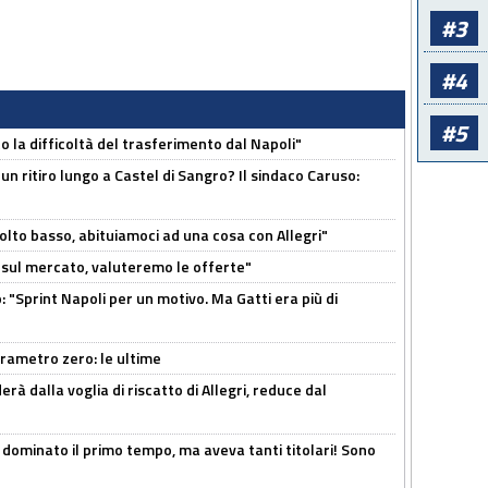
#3
#4
#5
to la difficoltà del trasferimento dal Napoli"
un ritiro lungo a Castel di Sangro? Il sindaco Caruso:
olto basso, abituiamoci ad una cosa con Allegri"
 è sul mercato, valuteremo le offerte"
: "Sprint Napoli per un motivo. Ma Gatti era più di
arametro zero: le ultime
à dalla voglia di riscatto di Allegri, reduce dal
 dominato il primo tempo, ma aveva tanti titolari! Sono