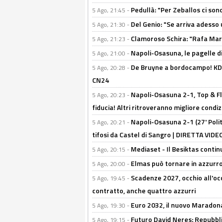
Pedullà: "Per Zeballos ci son
5 Ago, 21:45 -
Del Genio: "Se arriva adesso 
5 Ago, 21:30 -
Clamoroso Schira: "Rafa Mari
5 Ago, 21:23 -
Napoli-Osasuna, le pagelle di
5 Ago, 21:00 -
De Bruyne a bordocampo! KDB
5 Ago, 20:28 -
CN24
Napoli-Osasuna 2-1, Top & Fl
5 Ago, 20:23 -
fiducia! Altri ritroveranno migliore condi
Napoli-Osasuna 2-1 (27' Polita
5 Ago, 20:21 -
tifosi da Castel di Sangro | DIRETTA VIDE
Mediaset - Il Besiktas contin
5 Ago, 20:15 -
Elmas può tornare in azzurro:
5 Ago, 20:00 -
Scadenze 2027, occhio all'occ
5 Ago, 19:45 -
contratto, anche quattro azzurri
Euro 2032, il nuovo Maradon
5 Ago, 19:30 -
Futuro David Neres: Repubbli
5 Ago, 19:15 -