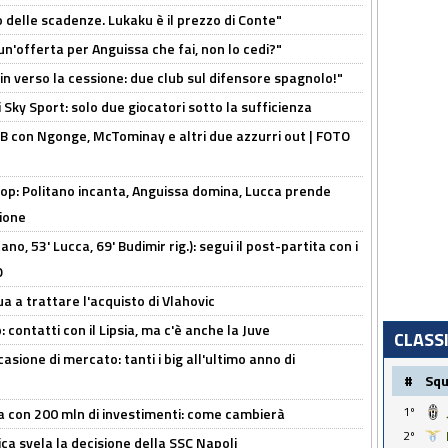
o delle scadenze. Lukaku è il prezzo di Conte"
un'offerta per Anguissa che fai, non lo cedi?"
n verso la cessione: due club sul difensore spagnolo!"
 Sky Sport: solo due giocatori sotto la sufficienza
 con Ngonge, McTominay e altri due azzurri out | FOTO
op: Politano incanta, Anguissa domina, Lucca prende
zione
no, 53' Lucca, 69' Budimir rig.): segui il post-partita con i
O
ua a trattare l'acquisto di Vlahovic
 contatti con il Lipsia, ma c'è anche la Juve
CLASS
asione di mercato: tanti i big all'ultimo anno di
#
Sq
1º
a con 200 mln di investimenti: come cambierà
2º
ca svela la decisione della SSC Napoli