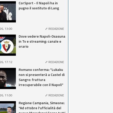
CorSport - Il Napoli ha in
pugno il sostituto di Lang
26, 13:00
REDAZIONE
Dove vedere Napoli-Osasuna
in Tv e streaming: canale e
orario
26, 17:12
REDAZIONE
Romano conferma: "Lukaku
non si presenterà a Castel di
Sangro: frattura
irrecuperabile con il Napoli"
26, 11:00
REDAZIONE
Regione Campania, Simeone:
"Ad ottobre l'ufficialità del
nuovo Maradona! Erano tutti