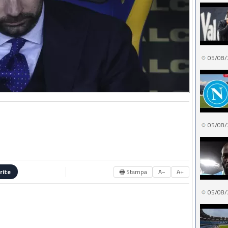
05/08/
05/08/
🖶 Stampa
A−
A+
rite
05/08/