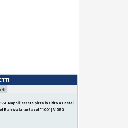
LETTI
ERI
SSC Napoli: serata pizza in ritiro a Castel
o! E arriva la torta col "100" | VIDEO