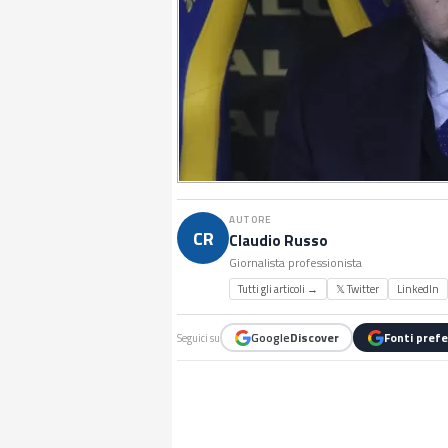
AUTORE
CR
Claudio Russo
Giornalista professionista
Tutti gli articoli →
𝕏 Twitter
LinkedIn
Google
Discover
Fonti prefe
Seguici su