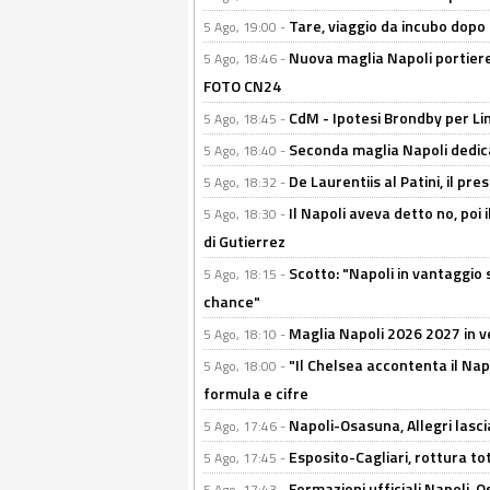
Tare, viaggio da incubo dopo i 
5 Ago, 19:00 -
Nuova maglia Napoli portiere
5 Ago, 18:46 -
FOTO CN24
CdM - Ipotesi Brondby per Li
5 Ago, 18:45 -
Seconda maglia Napoli dedica
5 Ago, 18:40 -
De Laurentiis al Patini, il 
5 Ago, 18:32 -
Il Napoli aveva detto no, poi 
5 Ago, 18:30 -
di Gutierrez
Scotto: "Napoli in vantaggio
5 Ago, 18:15 -
chance"
Maglia Napoli 2026 2027 in ve
5 Ago, 18:10 -
"Il Chelsea accontenta il Napol
5 Ago, 18:00 -
formula e cifre
Napoli-Osasuna, Allegri lasci
5 Ago, 17:46 -
Esposito-Cagliari, rottura to
5 Ago, 17:45 -
Formazioni ufficiali Napoli-Os
5 Ago, 17:43 -