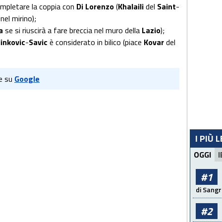
ompletare la coppia con
Di
Lorenzo
(
Khalaili
del
Saint
-
nel mirino);
a
se si riuscirà a fare breccia nel muro della
Lazio
);
linkovic
-
Savic
è considerato in bilico (piace
Kovar
del
e su
Google
I PIÙ 
OGGI
I
#1
di Sangr
#2