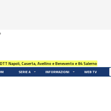
0
 DTT Napoli, Caserta, Avellino e Benevento e 84 Salerno
UM
SERIE A
INFORMAZIONI
WEB TV