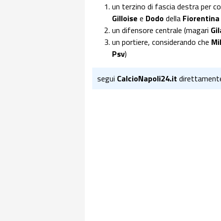
un terzino di fascia destra per c
Gilloise
e
Dodo
della
Fiorentina
un difensore centrale (magari
Gil
un portiere, considerando che
Mi
Psv
)
segui
CalcioNapoli24.it
direttament