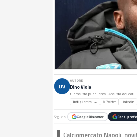
AUTORE
DV
Dino Viola
Giornalista pubblicista · Analista dei dati
Tutti gli articoli →
𝕏 Twitter
LinkedIn
Google
Discover
Fonti prefe
Seguici su
Calciomercato Napoli, novi