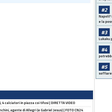
#2
Napoli? 
e la pos
#3
Lukaku p
#4
potrebbe
#5
soffiare
, 4 calciatori in piazza coi tifosi | DIRETTA VIDEO
chini, agente di Allegri (e Gabriel Jesus) | FOTO CN24