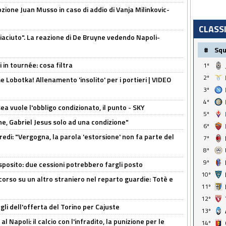
pzione Juan Musso in caso di addio di Vanja Milinkovic-
CLASS
piaciuto". La reazione di De Bruyne vedendo Napoli-
#
Sq
 in tournée: cosa filtra
1º
2º
 Lobotka! Allenamento 'insolito' per i portieri | VIDEO
3º
4º
sea vuole l'obbligo condizionato, il punto - SKY
5º
e, Gabriel Jesus solo ad una condizione"
6º
redi: "Vergogna, la parola 'estorsione' non fa parte del
7º
8º
9º
sposito: due cessioni potrebbero fargli posto
10º
 corso su un altro straniero nel reparto guardie: Totè e
11º
12º
gli dell'offerta del Torino per Cajuste
13º
 Napoli: il calcio con l'infradito, la punizione per le
14º