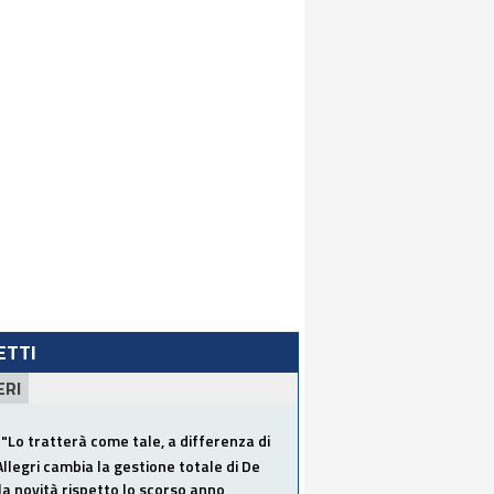
LETTI
ERI
"Lo tratterà come tale, a differenza di
Allegri cambia la gestione totale di De
la novità rispetto lo scorso anno