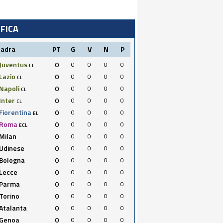
IFICA
uadra
PT
G
V
N
P
Juventus
0
0
0
0
0
CL
Lazio
0
0
0
0
0
CL
Napoli
0
0
0
0
0
CL
Inter
0
0
0
0
0
CL
Fiorentina
0
0
0
0
0
EL
Roma
0
0
0
0
0
ECL
Milan
0
0
0
0
0
Udinese
0
0
0
0
0
Bologna
0
0
0
0
0
Lecce
0
0
0
0
0
Parma
0
0
0
0
0
Torino
0
0
0
0
0
Atalanta
0
0
0
0
0
Genoa
0
0
0
0
0