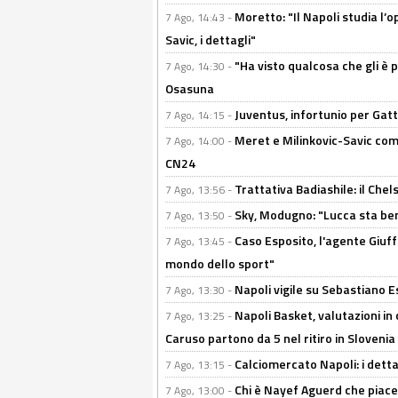
Moretto: "Il Napoli studia l’o
7 Ago, 14:43 -
Savic, i dettagli"
"Ha visto qualcosa che gli è 
7 Ago, 14:30 -
Osasuna
Juventus, infortunio per Gatti
7 Ago, 14:15 -
Meret e Milinkovic-Savic come
7 Ago, 14:00 -
CN24
Trattativa Badiashile: il Chel
7 Ago, 13:56 -
Sky, Modugno: "Lucca sta ben
7 Ago, 13:50 -
Caso Esposito, l'agente Giuff
7 Ago, 13:45 -
mondo dello sport"
Napoli vigile su Sebastiano E
7 Ago, 13:30 -
Napoli Basket, valutazioni in
7 Ago, 13:25 -
Caruso partono da 5 nel ritiro in Slovenia
Calciomercato Napoli: i detta
7 Ago, 13:15 -
Chi è Nayef Aguerd che piace al
7 Ago, 13:00 -