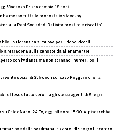
ggi Vincenzo Prisco compie 18 anni
 ha messo tutte le proposte in stand-by
imo alla Real Sociedad! Definito prestito e riscatto’.
ibile: la Fiorentina si muove per il dopo Piccoli
o a Maradona sulle canotte da allenamento!
erto con l'Atlanta ma non tornano i numeri, poi il
ntervento social di Schwoch sul caso Roggero che fa
iel Jesus tutto vero: ha gli stessi agenti di Allegri,
o su CalcioNapoli24 Tv, oggi alle ore 15:00! Vi piacerebbe
ammazione della settimana: a Castel di Sangro l'incontro