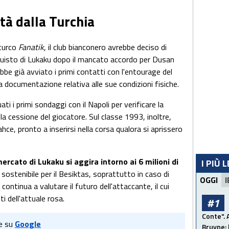
tà dalla Turchia
 turco
Fanatik
, il club bianconero avrebbe deciso di
acquisto di Lukaku dopo il mancato accordo per Dusan
bbe già avviato i primi contatti con l'entourage del
a documentazione relativa alle sue condizioni fisiche.
i i primi sondaggi con il Napoli per verificare la
 la cessione del giocatore. Sul classe 1993, inoltre,
hce, pronto a inserirsi nella corsa qualora si aprissero
mercato di Lukaku si aggira intorno ai 6 milioni di
I PIÙ 
sostenibile per il Besiktas, soprattutto in caso di
OGGI
I
 continua a valutare il futuro dell'attaccante, il cui
i dell'attuale rosa.
#1
Conte". 
e su
Google
Bruyne: 