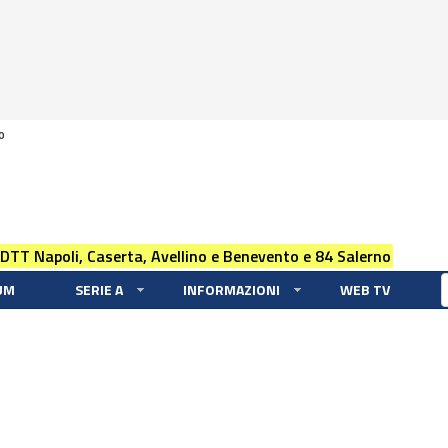
0
 DTT Napoli, Caserta, Avellino e Benevento e 84 Salerno
UM
SERIE A
INFORMAZIONI
WEB TV