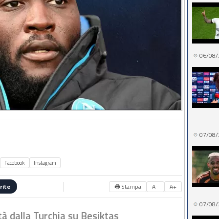
06/08/
07/08/
Facebook
Instagram
🖶 Stampa
A−
A+
rite
07/08/
tà dalla Turchia su Besiktas