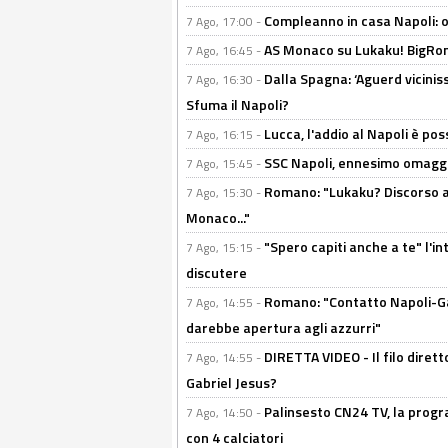
Compleanno in casa Napoli: o
7 Ago, 17:00 -
AS Monaco su Lukaku! BigRom
7 Ago, 16:45 -
Dalla Spagna: ‘Aguerd viciniss
7 Ago, 16:30 -
Sfuma il Napoli?
Lucca, l'addio al Napoli è poss
7 Ago, 16:15 -
SSC Napoli, ennesimo omaggi
7 Ago, 15:45 -
Romano: "Lukaku? Discorso ap
7 Ago, 15:30 -
Monaco..."
"Spero capiti anche a te" l'i
7 Ago, 15:15 -
discutere
Romano: "Contatto Napoli-Gabr
7 Ago, 14:55 -
darebbe apertura agli azzurri"
DIRETTA VIDEO - Il filo dirett
7 Ago, 14:55 -
Gabriel Jesus?
Palinsesto CN24 TV, la progr
7 Ago, 14:50 -
con 4 calciatori