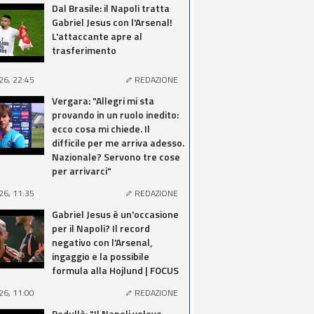
Dal Brasile: il Napoli tratta
Gabriel Jesus con l'Arsenal!
L'attaccante apre al
trasferimento
26, 22:45
REDAZIONE
Vergara: "Allegri mi sta
provando in un ruolo inedito:
ecco cosa mi chiede. Il
difficile per me arriva adesso.
Nazionale? Servono tre cose
per arrivarci"
26, 11:35
REDAZIONE
Gabriel Jesus è un'occasione
per il Napoli? Il record
negativo con l'Arsenal,
ingaggio e la possibile
formula alla Hojlund | FOCUS
26, 11:00
REDAZIONE
Pedullà: "Il Napoli voleva