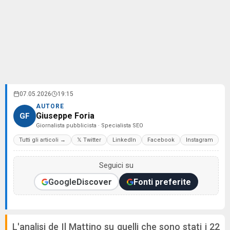
07.05.2026
19:15
AUTORE
Giuseppe Foria
GF
Giornalista pubblicista · Specialista SEO
Tutti gli articoli →
𝕏 Twitter
LinkedIn
Facebook
Instagram
Seguici su
Google
Discover
Fonti preferite
L'analisi de Il Mattino su quelli che sono stati i 22