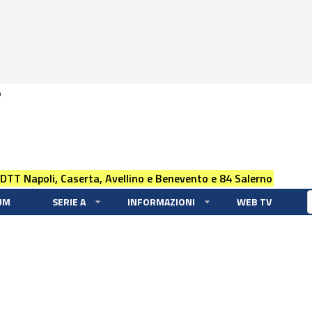
0
 DTT Napoli, Caserta, Avellino e Benevento e 84 Salerno
UM
SERIE A
INFORMAZIONI
WEB TV