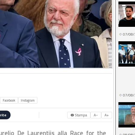
07/08/
07/08/
Facebook
Instagram
🖶 Stampa
A−
A+
rite
urelio De Laurentiis alla Race for the
08/08/