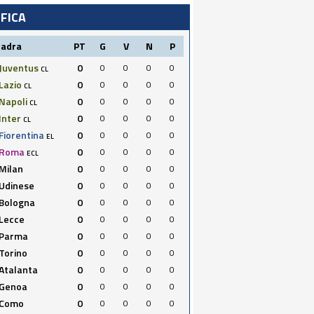
IFICA
uadra
PT
G
V
N
P
Juventus
0
0
0
0
0
CL
Lazio
0
0
0
0
0
CL
Napoli
0
0
0
0
0
CL
Inter
0
0
0
0
0
CL
Fiorentina
0
0
0
0
0
EL
Roma
0
0
0
0
0
ECL
Milan
0
0
0
0
0
Udinese
0
0
0
0
0
Bologna
0
0
0
0
0
Lecce
0
0
0
0
0
Parma
0
0
0
0
0
Torino
0
0
0
0
0
Atalanta
0
0
0
0
0
Genoa
0
0
0
0
0
Como
0
0
0
0
0