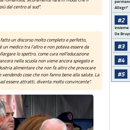
permanen
iù dal centro al sud".
Allegri"
#2
insieme 
De Bruy
 fatto un discorso molto completo e perfetto,
#3
 è un medico tra l’altro e non poteva essere da
llargare lo spettro, come cura nell’educazione
#4
 ancora nella scuola non viene ancora spiegato e
ustria alimentare che non fa altro che provocare
#5
e vendendo cose che non fanno bene alla salute. La
 ad essere attratti, diventa molto convincente".