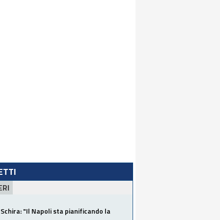
LETTI
ERI
Schira: "Il Napoli sta pianificando la