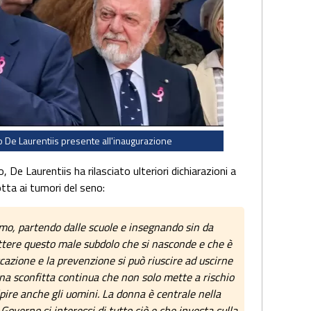
io De Laurentiis presente all'inaugurazione
 De Laurentiis ha rilasciato ulteriori dichiarazioni a
tta ai tumori del seno:
mo, partendo dalle scuole e insegnando sin da
tere questo male subdolo che si nasconde e che è
ducazione e la prevenzione si può riuscire ad uscirne
 una sconfitta continua che non solo mette a rischio
lpire anche gli uomini. La donna è centrale nella
Governo si interessi di tutto ciò e che investa sulla