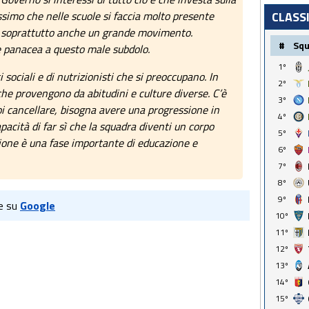
CLASS
simo che nelle scuole si faccia molto presente
 soprattutto anche un grande movimento.
#
Sq
 panacea a questo male subdolo.
1º
 sociali e di nutrizionisti che si preoccupano. In
2º
che provengono da abitudini e culture diverse. C’è
3º
oi cancellare, bisogna avere una progressione in
4º
acità di far sì che la squadra diventi un corpo
5º
zione è una fase importante di educazione e
6º
7º
8º
9º
e su
Google
10º
11º
12º
13º
14º
15º