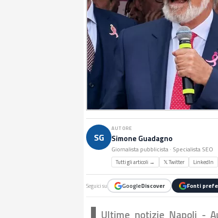
AUTORE
SG
Simone Guadagno
Giornalista pubblicista · Specialista SEO
Tutti gli articoli →
𝕏 Twitter
LinkedIn
Google
Discover
Fonti prefe
Seguici su
Ultime notizie Napoli - A