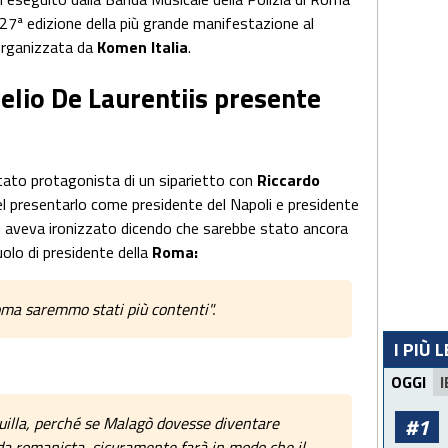
 27ª edizione della più grande manifestazione al
 organizzata da
Komen Italia
.
relio De Laurentiis presente
stato protagonista di un siparietto con
Riccardo
el presentarlo come presidente del Napoli e presidente
i aveva ironizzato dicendo che sarebbe stato ancora
uolo di presidente della
Roma:
Roma saremmo stati più contenti".
I PIÙ 
OGGI
I
#1
uilla, perché se Malagò dovesse diventare
 da romanista, sicuramente farà in modo che il