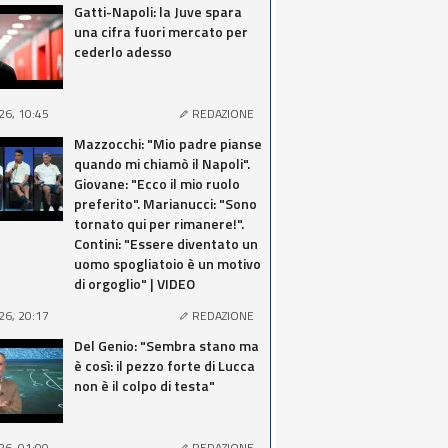
Gatti-Napoli: la Juve spara
una cifra fuori mercato per
cederlo adesso
26, 10:45
REDAZIONE
Mazzocchi: "Mio padre pianse
quando mi chiamò il Napoli".
Giovane: "Ecco il mio ruolo
preferito". Marianucci: "Sono
tornato qui per rimanere!".
Contini: "Essere diventato un
uomo spogliatoio è un motivo
di orgoglio" | VIDEO
26, 20:17
REDAZIONE
Del Genio: "Sembra stano ma
è così: il pezzo forte di Lucca
non è il colpo di testa"
26, 01:00
REDAZIONE