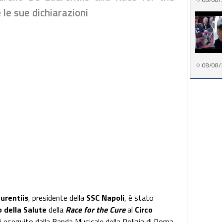
 le sue dichiarazioni
08/08/
urentiis
, presidente della
SSC Napoli
, è stato
o della Salute
della
Race for the Cure
al
Circo
li eseguito dalla Banda Musicale della Polizia di Roma