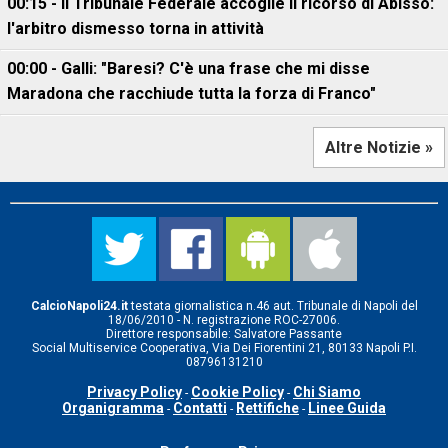
00:15 - Il Tribunale Federale accoglie il ricorso di Abisso:
l'arbitro dismesso torna in attività
00:00 - Galli: "Baresi? C'è una frase che mi disse
Maradona che racchiude tutta la forza di Franco"
Altre Notizie »
CalcioNapoli24.it
testata giornalistica n.46 aut. Tribunale di Napoli del
18/06/2010 - N. registrazione ROC-27006.
Direttore responsabile: Salvatore Passante
Social Multiservice Cooperativa, Via Dei Fiorentini 21, 80133 Napoli P.I.
08796131210
Privacy Policy
Cookie Policy
Chi Siamo
-
-
Organigramma
Contatti
Rettifiche
Linee Guida
-
-
-