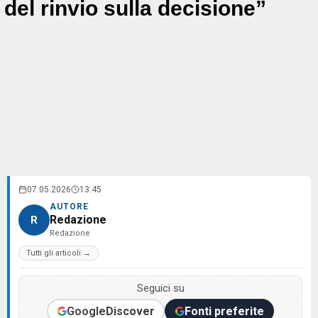
del rinvio sulla decisione”
07.05.2026
13:45
AUTORE
Redazione
R
Redazione
Tutti gli articoli →
Seguici su
Google
Discover
Fonti preferite