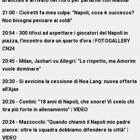
Branchini è arrivato nel ritiro per parlarne con Manna!"
21:00 - Ciciretti fa mea culpa: "Napoli, cosa è successo?
Non bisogna pensare ai soldi"
20:54 - 300 tifosi ad aspettare i giocatori del Napoli in
piazza, l'incontro dura un quarto d'ora | FOTOGALLERY
CN24
20:45 - Milan, Jashari su Allegri: "Lo rispetto, ma Amorim
vuole dominare"
20:30 - Si avvicina la cessione di Noa Lang: nuova offerta
all'Ajax
20:26 - Contini: "18 anni di Napoli, che onore! Vi svelo chi
tira più forte in allenamento" | VIDEO
20:24 - Mazzocchi: "Quando chiamò il Napoli mio padre
pianse: oltre la squadra dobbiamo difendere la città" |
VIDEO