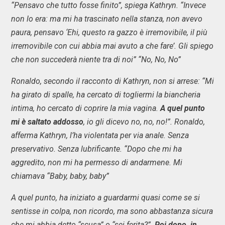
“Pensavo che tutto fosse finito”, spiega Kathryn. “Invece
non lo era: ma mi ha trascinato nella stanza, non avevo
paura, pensavo ‘Ehi, questo ra gazzo è irremovibile, il più
irremovibile con cui abbia mai avuto a che fare’. Gli spiego
che non succederà niente tra di noi” “No, No, No”
Ronaldo, secondo il racconto di Kathryn, non si arrese: “Mi
ha girato di spalle, ha cercato di togliermi la biancheria
intima, ho cercato di coprire la mia vagina.
A quel punto
mi è saltato addosso
, io gli dicevo no, no, no!”. Ronaldo,
afferma Kathryn, l’ha violentata per via anale. Senza
preservativo. Senza lubrificante. “Dopo che mi ha
aggredito, non mi ha permesso di andarmene. Mi
chiamava “Baby, baby, baby”
A quel punto, ha iniziato a guardarmi quasi come se si
sentisse in colpa, non ricordo, ma sono abbastanza sicura
che mi abbia detto “scusa” o “sei ferita?”.
Poi dopo, in