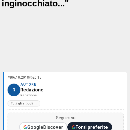
inginocchiato..."
06.10.2018
20:15
AUTORE
Redazione
R
Redazione
Tutti gli articoli →
Seguici su
Google
Discover
Fonti preferite