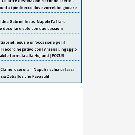
"Le altre destinazioni seconde scelte".
unta i piedi: ecco dove vorrebbe giocare
Idea Gabriel Jesus-Napoli: l'affare
 decollare solo con due cessioni
Gabriel Jesus è un'occasione per il
Il record negativo con l'Arsenal, ingaggio
sibile formula alla Hojlund | FOCUS
Clamoroso: ora il Napoli rischia di farsi
 sia Zeballos che Favasuli!