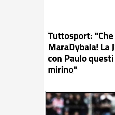
Tuttosport: "Che
MaraDybala! La J
con Paulo questi l
mirino"