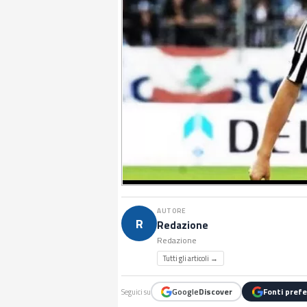
AUTORE
R
Redazione
Redazione
Tutti gli articoli →
Google
Discover
Fonti prefe
Seguici su