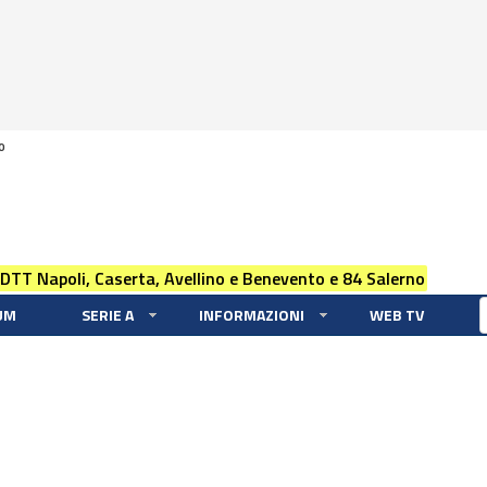
0
 DTT Napoli, Caserta, Avellino e Benevento e 84 Salerno
UM
SERIE A
INFORMAZIONI
WEB TV