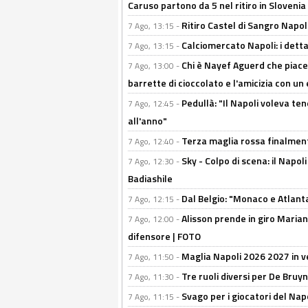
Caruso partono da 5 nel ritiro in Slovenia
Ritiro Castel di Sangro Napoli
7 Ago, 13:15 -
Calciomercato Napoli: i detta
7 Ago, 13:15 -
Chi è Nayef Aguerd che piace al
7 Ago, 13:00 -
barrette di cioccolato e l'amicizia con un 
Pedullà: "Il Napoli voleva te
7 Ago, 12:45 -
all'anno"
Terza maglia rossa finalment
7 Ago, 12:40 -
Sky - Colpo di scena: il Napo
7 Ago, 12:30 -
Badiashile
Dal Belgio: "Monaco e Atlant
7 Ago, 12:15 -
Alisson prende in giro Marianu
7 Ago, 12:00 -
difensore | FOTO
Maglia Napoli 2026 2027 in ve
7 Ago, 11:50 -
Tre ruoli diversi per De Bru
7 Ago, 11:30 -
Svago per i giocatori del Nap
7 Ago, 11:15 -