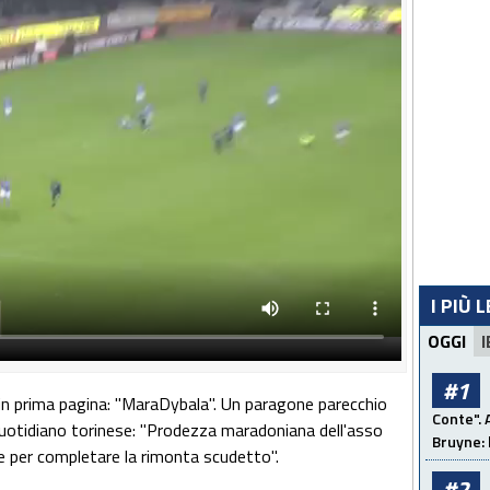
I PIÙ 
OGGI
I
#1
 in prima pagina: "MaraDybala". Un paragone parecchio
Conte". 
uotidiano torinese: "Prodezza maradoniana dell'asso
Bruyne: 
e per completare la rimonta scudetto".
#2