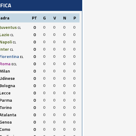
IFICA
uadra
PT
G
V
N
P
Juventus
0
0
0
0
0
CL
Lazio
0
0
0
0
0
CL
Napoli
0
0
0
0
0
CL
Inter
0
0
0
0
0
CL
Fiorentina
0
0
0
0
0
EL
Roma
0
0
0
0
0
ECL
Milan
0
0
0
0
0
Udinese
0
0
0
0
0
Bologna
0
0
0
0
0
Lecce
0
0
0
0
0
Parma
0
0
0
0
0
Torino
0
0
0
0
0
Atalanta
0
0
0
0
0
Genoa
0
0
0
0
0
Como
0
0
0
0
0