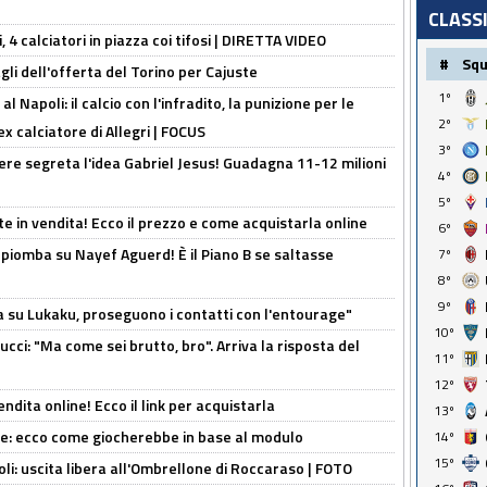
CLASS
, 4 calciatori in piazza coi tifosi | DIRETTA VIDEO
#
Sq
gli dell'offerta del Torino per Cajuste
1º
 Napoli: il calcio con l'infradito, la punizione per le
2º
ex calciatore di Allegri | FOCUS
3º
nere segreta l'idea Gabriel Jesus! Guadagna 11-12 milioni
4º
5º
e in vendita! Ecco il prezzo e come acquistarla online
6º
li piomba su Nayef Aguerd! È il Piano B se saltasse
7º
8º
9º
a su Lukaku, proseguono i contatti con l'entourage"
10º
cci: "Ma come sei brutto, bro". Arriva la risposta del
11º
12º
ndita online! Ecco il link per acquistarla
13º
yne: ecco come giocherebbe in base al modulo
14º
15º
oli: uscita libera all'Ombrellone di Roccaraso | FOTO