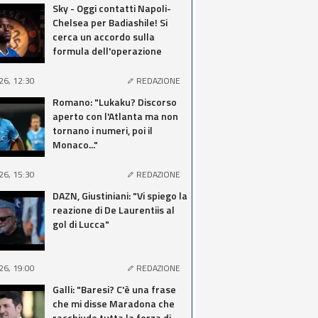
Sky - Oggi contatti Napoli-
Chelsea per Badiashile! Si
cerca un accordo sulla
formula dell'operazione
26, 12:30
REDAZIONE
Romano: "Lukaku? Discorso
aperto con l'Atlanta ma non
tornano i numeri, poi il
Monaco..."
26, 15:30
REDAZIONE
DAZN, Giustiniani: "Vi spiego la
reazione di De Laurentiis al
gol di Lucca"
26, 19:00
REDAZIONE
Galli: "Baresi? C'è una frase
che mi disse Maradona che
racchiude tutta la forza di