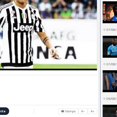
07/08/
07/08/
06/08/
🖶 Stampa
A−
A+
rite