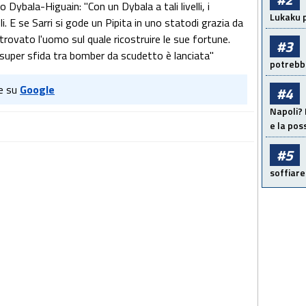
 Dybala-Higuain: "Con un Dybala a tali livelli, i
Lukaku p
. E se Sarri si gode un Pipita in uno statodi grazia da
trovato l'uomo sul quale ricostruire le sue fortune.
#3
 super sfida tra bomber da scudetto è lanciata"
potrebbe
e su
Google
#4
Napoli? 
e la pos
#5
soffiare