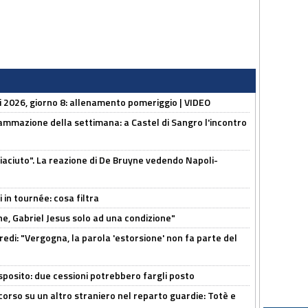
li 2026, giorno 8: allenamento pomeriggio | VIDEO
ammazione della settimana: a Castel di Sangro l'incontro
piaciuto". La reazione di De Bruyne vedendo Napoli-
 in tournée: cosa filtra
e, Gabriel Jesus solo ad una condizione"
redi: "Vergogna, la parola 'estorsione' non fa parte del
sposito: due cessioni potrebbero fargli posto
 corso su un altro straniero nel reparto guardie: Totè e