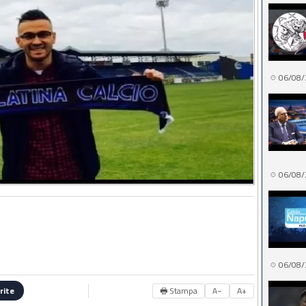
06/08/
06/08/
06/08/
🖶 Stampa
A−
A+
rite