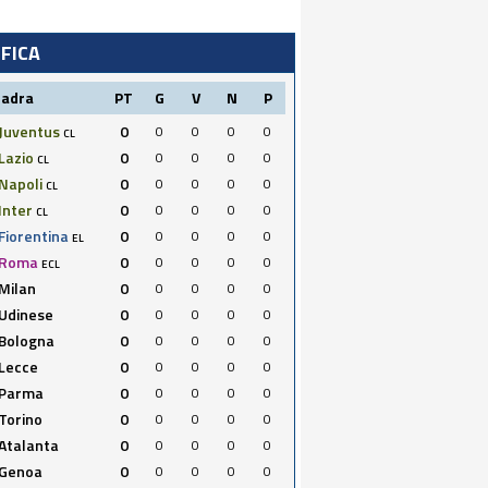
IFICA
uadra
PT
G
V
N
P
Juventus
0
0
0
0
0
CL
Lazio
0
0
0
0
0
CL
Napoli
0
0
0
0
0
CL
Inter
0
0
0
0
0
CL
Fiorentina
0
0
0
0
0
EL
Roma
0
0
0
0
0
ECL
Milan
0
0
0
0
0
Udinese
0
0
0
0
0
Bologna
0
0
0
0
0
Lecce
0
0
0
0
0
Parma
0
0
0
0
0
Torino
0
0
0
0
0
Atalanta
0
0
0
0
0
Genoa
0
0
0
0
0