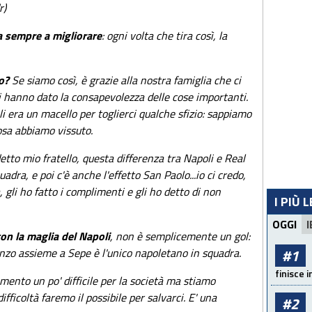
r)
va sempre a migliorare
: ogni volta che tira così, la
zo?
Se siamo così, è grazie alla nostra famiglia che ci
 ci hanno dato la consapevolezza delle cose importanti.
i era un macello per toglierci qualche sfizio: sappiamo
cosa abbiamo vissuto.
tto mio fratello, questa differenza tra Napoli e Real
uadra, e poi c'è anche l'effetto San Paolo...io ci credo,
 gli ho fatto i complimenti e gli ho detto di non
I PIÙ 
OGGI
I
on la maglia del Napoli
, non è semplicemente un gol:
enzo assieme a Sepe è l'unico napoletano in squadra.
#1
finisce i
ento un po' difficile per la società ma stiamo
fficoltà faremo il possibile per salvarci. E' una
#2