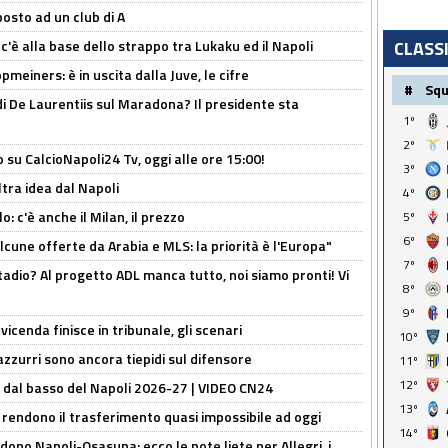
osto ad un club di A
 c'è alla base dello strappo tra Lukaku ed il Napoli
CLASS
meiners: è in uscita dalla Juve, le cifre
#
Sq
i De Laurentiis sul Maradona? Il presidente sta
1º
2º
o su CalcioNapoli24 Tv, oggi alle ore 15:00!
3º
ltra idea dal Napoli
4º
: c'è anche il Milan, il prezzo
5º
6º
alcune offerte da Arabia e MLS: la priorità è l'Europa"
7º
adio? Al progetto ADL manca tutto, noi siamo pronti! Vi
8º
9º
icenda finisce in tribunale, gli scenari
10º
 azzurri sono ancora tiepidi sul difensore
11º
12º
a dal basso del Napoli 2026-27 | VIDEO CN24
13º
 rendono il trasferimento quasi impossibile ad oggi
14º
dopo Napoli-Osasuna: ecco le note liete per Allegri, i