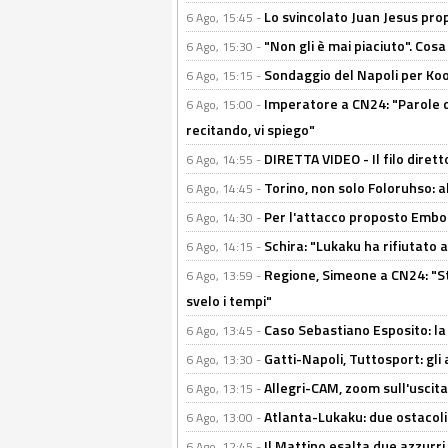
Lo svincolato Juan Jesus prop
6 Ago, 15:45 -
"Non gli è mai piaciuto". Cosa
6 Ago, 15:30 -
Sondaggio del Napoli per Koop
6 Ago, 15:15 -
Imperatore a CN24: "Parole d
6 Ago, 15:00 -
recitando, vi spiego"
DIRETTA VIDEO - Il filo dirett
6 Ago, 14:55 -
Torino, non solo Foloruhso: a
6 Ago, 14:45 -
Per l'attacco proposto Embolo
6 Ago, 14:30 -
Schira: "Lukaku ha rifiutato 
6 Ago, 14:15 -
Regione, Simeone a CN24: "St
6 Ago, 13:59 -
svelo i tempi"
Caso Sebastiano Esposito: la v
6 Ago, 13:45 -
Gatti-Napoli, Tuttosport: gli
6 Ago, 13:30 -
Allegri-CAM, zoom sull'uscit
6 Ago, 13:15 -
Atlanta-Lukaku: due ostacoli
6 Ago, 13:00 -
Il Mattino esalta due azzurri 
6 Ago, 12:45 -