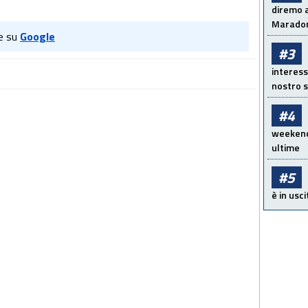
diremo a
Maradon
e su
Google
#3
interess
nostro s
#4
weekend!
ultime
#5
è in usci