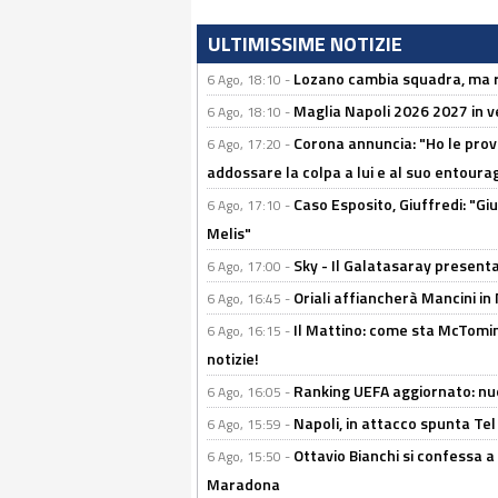
ULTIMISSIME NOTIZIE
Lozano cambia squadra, ma re
6 Ago, 18:10 -
Maglia Napoli 2026 2027 in ve
6 Ago, 18:10 -
Corona annuncia: "Ho le prove
6 Ago, 17:20 -
addossare la colpa a lui e al suo entoura
Caso Esposito, Giuffredi: "Giu
6 Ago, 17:10 -
Melis"
Sky - Il Galatasaray presenta
6 Ago, 17:00 -
Oriali affiancherà Mancini in 
6 Ago, 16:45 -
Il Mattino: come sta McTomi
6 Ago, 16:15 -
notizie!
Ranking UEFA aggiornato: nuov
6 Ago, 16:05 -
Napoli, in attacco spunta Tel
6 Ago, 15:59 -
Ottavio Bianchi si confessa a 
6 Ago, 15:50 -
Maradona