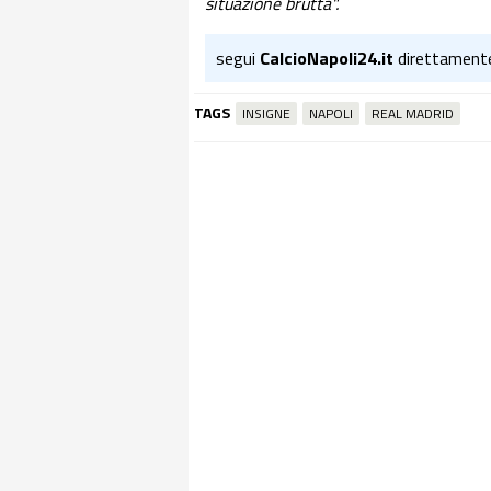
situazione brutta".
segui
CalcioNapoli24.it
direttament
TAGS
INSIGNE
NAPOLI
REAL MADRID