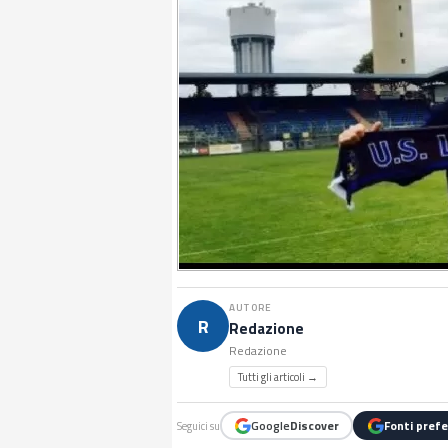
AUTORE
R
Redazione
Redazione
Tutti gli articoli →
Google
Discover
Fonti prefe
Seguici su