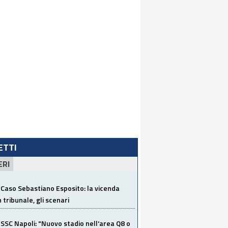
LETTI
ERI
Caso Sebastiano Esposito: la vicenda
n tribunale, gli scenari
SSC Napoli: "Nuovo stadio nell'area Q8 o