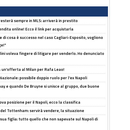
sterà sempre in MLS: arriverà in prestito
ndita online! Ecco il link per acquistarla
 di cosa è successo nel caso Cagliari-Esposito, vogliono
ge!"
lini voleva fingere di litigare per venderlo. Ho denunciato
 un'offerta al Milan per Rafa Leao!
Nazionale: possibile doppio ruolo per l'ex Napoli
nay e quando De Bruyne si unisce al gruppo, due buone
a posizione per il Napoli, ecco la classifica
 del Tottenham: servirà vendere, la situazione
sua figlia: tutto quello che non sapevate sul Napoli di