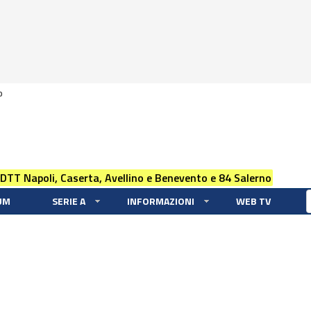
0
 DTT Napoli, Caserta, Avellino e Benevento e 84 Salerno
UM
SERIE A
INFORMAZIONI
WEB TV