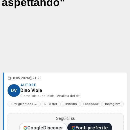
aspettando"
18.05.2026
21:20
AUTORE
Dino Viola
DV
Giornalista pubblicista · Analista dei dati
Tutti gli articoli →
𝕏 Twitter
LinkedIn
Facebook
Instagram
Seguici su
Google
Discover
Fonti preferite