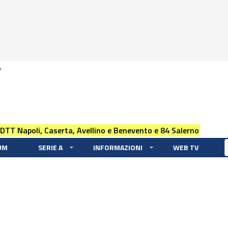
0
 DTT Napoli, Caserta, Avellino e Benevento e 84 Salerno
UM
SERIE A
INFORMAZIONI
WEB TV