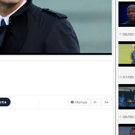
08/08/
07/08/
🖶 Stampa
A−
A+
rite
08/08/