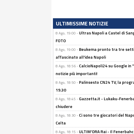
ULTIMISSIME NOTIZIE
Ultras Napoli a Castel di Sang
8 Ago, 19:00 -
FOTO
Beukema pronto tra tre setti
8 Ago, 19:00 -
affascinato all'idea Napoli
CalcioNapoli24 su Google in "
8 Ago, 18:56 -
notizie più importanti!
Palinsesto CN24 TV, la progr
8 Ago, 18:50 -
19.30
Gazzetta.it - Lukaku-Fenerbah
8 Ago, 18:45 -
chiudere
Ci sono tre giocatori del Napo
8 Ago, 18:30 -
Celta
ULTIM'ORA Rai - Il Fenerbahce
8 Ago, 18:15 -