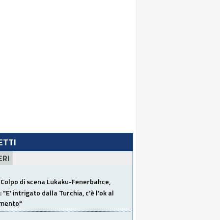
LETTI
ERI
Colpo di scena Lukaku-Fenerbahce,
"E' intrigato dalla Turchia, c'è l'ok al
imento"