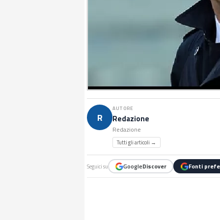
AUTORE
R
Redazione
Redazione
Tutti gli articoli →
Google
Discover
Fonti prefe
Seguici su