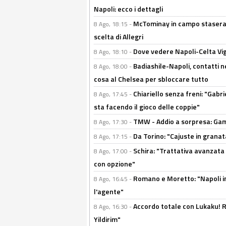
Napoli: ecco i dettagli
McTominay in campo stasera? 
8 Ago, 18:15 -
scelta di Allegri
Dove vedere Napoli-Celta Vig
8 Ago, 18:10 -
Badiashile-Napoli, contatti n
8 Ago, 18:00 -
cosa al Chelsea per sbloccare tutto
Chiariello senza freni: "Gabri
8 Ago, 17:45 -
sta facendo il gioco delle coppie"
TMW - Addio a sorpresa: Gam
8 Ago, 17:30 -
Da Torino: "Cajuste in granata
8 Ago, 17:15 -
Schira: "Trattativa avanzata
8 Ago, 17:00 -
con opzione"
Romano e Moretto: "Napoli in
8 Ago, 16:45 -
l'agente"
Accordo totale con Lukaku! Ro
8 Ago, 16:30 -
Yildirim"