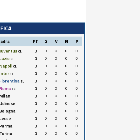
IFICA
uadra
PT
G
V
N
P
Juventus
0
0
0
0
0
CL
Lazio
0
0
0
0
0
CL
Napoli
0
0
0
0
0
CL
Inter
0
0
0
0
0
CL
Fiorentina
0
0
0
0
0
EL
Roma
0
0
0
0
0
ECL
Milan
0
0
0
0
0
Udinese
0
0
0
0
0
Bologna
0
0
0
0
0
Lecce
0
0
0
0
0
Parma
0
0
0
0
0
Torino
0
0
0
0
0