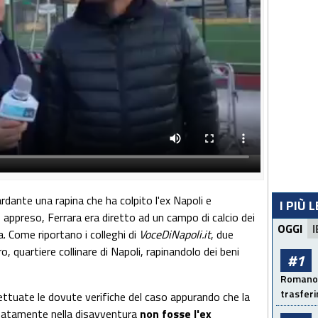
rdante una rapina che ha colpito l'ex Napoli e
I PIÙ 
appreso, Ferrara era diretto ad un campo di calcio dei
OGGI
I
a. Come riportano i colleghi di
VoceDiNapoli.it
, due
, quartiere collinare di Napoli, rapinandolo dei beni
#1
Romano: 
trasfer
ttuate le dovute verifiche del caso appurando che la
natamente nella disavventura
non fosse l'ex