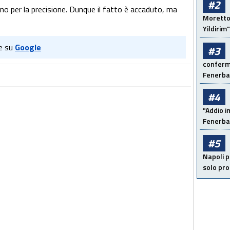
#2
gino per la precisione. Dunque il fatto è accaduto, ma
Moretto:
Yildirim"
e su
Google
#3
conferma
Fenerb
#4
"Addio i
Fenerba
#5
Napoli p
solo pr