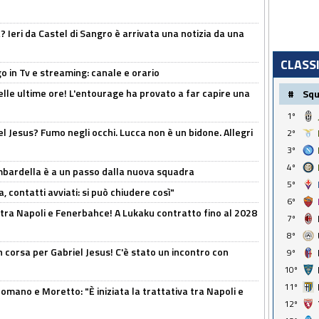
Ieri da Castel di Sangro è arrivata una notizia da una
CLASS
o in Tv e streaming: canale e orario
elle ultime ore! L'entourage ha provato a far capire una
#
Sq
1º
el Jesus? Fumo negli occhi. Lucca non è un bidone. Allegri
2º
3º
4º
bardella è a un passo dalla nuova squadra
5º
, contatti avviati: si può chiudere così"
6º
 tra Napoli e Fenerbahce! A Lukaku contratto fino al 2028
7º
8º
 corsa per Gabriel Jesus! C'è stato un incontro con
9º
10º
11º
mano e Moretto: "È iniziata la trattativa tra Napoli e
12º