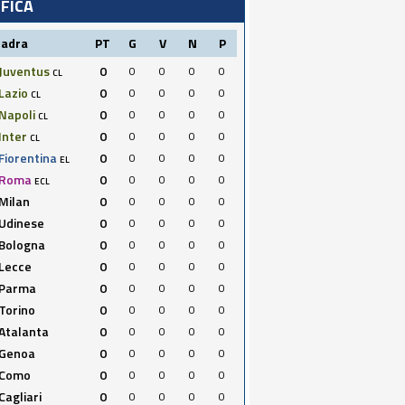
IFICA
uadra
PT
G
V
N
P
Juventus
0
0
0
0
0
CL
Lazio
0
0
0
0
0
CL
Napoli
0
0
0
0
0
CL
Inter
0
0
0
0
0
CL
Fiorentina
0
0
0
0
0
EL
Roma
0
0
0
0
0
ECL
Milan
0
0
0
0
0
Udinese
0
0
0
0
0
Bologna
0
0
0
0
0
Lecce
0
0
0
0
0
Parma
0
0
0
0
0
Torino
0
0
0
0
0
Atalanta
0
0
0
0
0
Genoa
0
0
0
0
0
Como
0
0
0
0
0
Cagliari
0
0
0
0
0