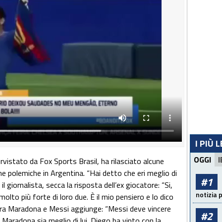
I PIÙ 
OGGI
I
vistato da Fox Sports Brasil, ha rilasciato alcune
e polemiche in Argentina. “Hai detto che eri meglio di
#1
 giornalista, secca la risposta dell’ex giocatore: “Si,
notizia 
olto più forte di loro due. È il mio pensiero e lo dico
 tra Maradona e Messi aggiunge: “Messi deve vincere
#2
Maradona sia meglio di lui. Diego ha vinto con la