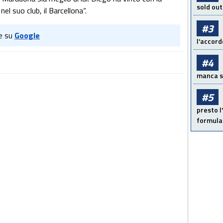
sold out
el suo club, il Barcellona“.
#3
e su
Google
l'accord
#4
manca sol
#5
presto l'
formula 