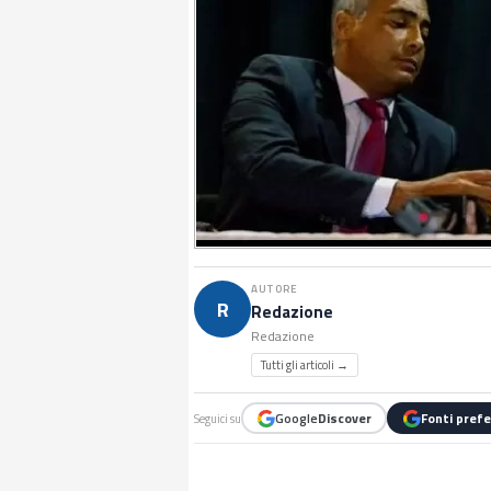
AUTORE
R
Redazione
Redazione
Tutti gli articoli →
Google
Discover
Fonti prefe
Seguici su