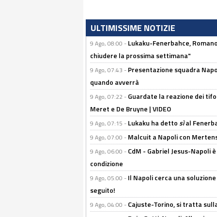
ULTIMISSIME NOTIZIE
Lukaku-Fenerbahce, Romano e
9 Ago, 08:00 -
chiudere la prossima settimana"
Presentazione squadra Napoli 
9 Ago, 07:43 -
quando avverrà
Guardate la reazione dei tifo
9 Ago, 07:22 -
Meret e De Bruyne | VIDEO
Lukaku ha detto
sì
al Fenerbah
9 Ago, 07:15 -
Malcuit a Napoli con Mertens
9 Ago, 07:00 -
CdM - Gabriel Jesus-Napoli è
9 Ago, 06:00 -
condizione
Il Napoli cerca una soluzione
9 Ago, 05:00 -
seguito!
Cajuste-Torino, si tratta sull
9 Ago, 04:00 -