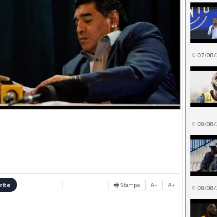
07/08/
09/08/
🖶 Stampa
A−
A+
rite
08/08/