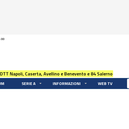
:00
 DTT Napoli, Caserta, Avellino e Benevento e 84 Salerno
UM
SERIE A
INFORMAZIONI
WEB TV