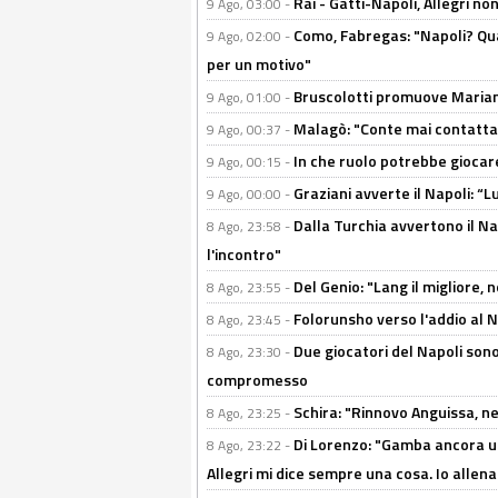
Rai - Gatti-Napoli, Allegri no
9 Ago, 03:00 -
Como, Fabregas: "Napoli? Qua
9 Ago, 02:00 -
per un motivo"
Bruscolotti promuove Marianu
9 Ago, 01:00 -
Malagò: "Conte mai contattato
9 Ago, 00:37 -
In che ruolo potrebbe giocare
9 Ago, 00:15 -
Graziani avverte il Napoli: “Lu
9 Ago, 00:00 -
Dalla Turchia avvertono il Na
8 Ago, 23:58 -
l'incontro"
Del Genio: "Lang il migliore, 
8 Ago, 23:55 -
Folorunsho verso l'addio al Na
8 Ago, 23:45 -
Due giocatori del Napoli sono
8 Ago, 23:30 -
compromesso
Schira: "Rinnovo Anguissa, neg
8 Ago, 23:25 -
Di Lorenzo: "Gamba ancora u
8 Ago, 23:22 -
Allegri mi dice sempre una cosa. Io allena