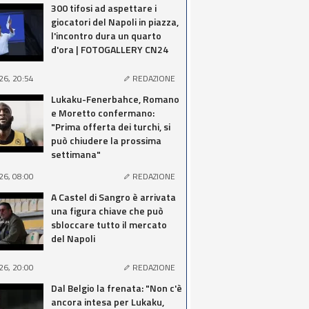
300 tifosi ad aspettare i
giocatori del Napoli in piazza,
l'incontro dura un quarto
d'ora | FOTOGALLERY CN24
26, 20:54
REDAZIONE
Lukaku-Fenerbahce, Romano
e Moretto confermano:
"Prima offerta dei turchi, si
può chiudere la prossima
settimana"
26, 08:00
REDAZIONE
A Castel di Sangro è arrivata
una figura chiave che può
sbloccare tutto il mercato
del Napoli
26, 20:00
REDAZIONE
Dal Belgio la frenata: "Non c'è
ancora intesa per Lukaku,