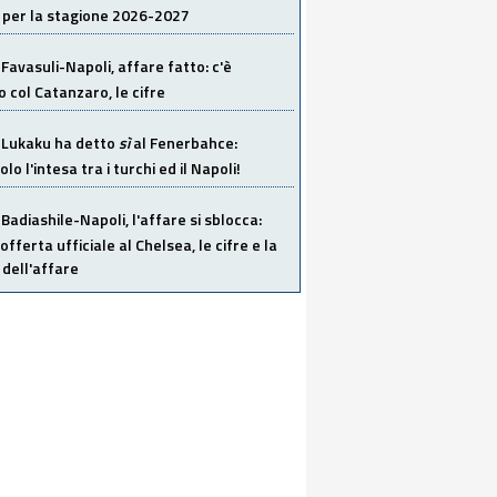
 per la stagione 2026-2027
Favasuli-Napoli, affare fatto: c'è
o col Catanzaro, le cifre
Lukaku ha detto
sì
al Fenerbahce:
o l'intesa tra i turchi ed il Napoli!
Badiashile-Napoli, l'affare si sblocca:
offerta ufficiale al Chelsea, le cifre e la
dell'affare