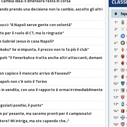
n cambia idea: il difensore resta in corsa
CLASS
ndo prendo una decisione non la cambio, ascolto gli altri
#
Sq
1º
cci: “A Napoli serve gente con volontà”
2º
 per il ruolo di CT, ma lo ringrazio"
3º
 Gabriel Jesus in casa Napoli?
4º
kaku? Se si impunta, il prezzo non lo fa più il club”
5º
6º
poli: "Il Fenerbahce tratta anche altri attaccanti, domani
7º
8º
non capisco il mancato arrivo di Favasuli"
9º
poli: non c'è solo il Torino
10º
 in vendita, con uno il rapporto è ormai irrimediabilmente
11º
12º
13º
oziati positivi, il punto"
14º
n po' pesante, ma saremo pronti per il campionato!
15º
tore? Mi intriga, ma sto capendo che..."
16º