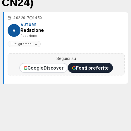
CN24)
14.02.2017
14:50
AUTORE
Redazione
R
Redazione
Tutti gli articoli →
Seguici su
Google
Discover
Fonti preferite