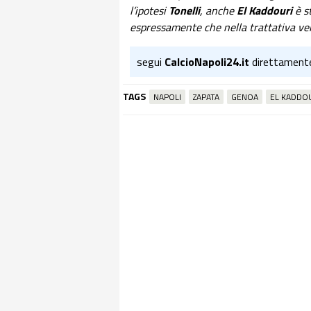
l’ipotesi
Tonelli
, anche
El Kaddouri
è st
espressamente che nella trattativa ve
segui
CalcioNapoli24.it
direttament
TAGS
NAPOLI
ZAPATA
GENOA
EL KADDO