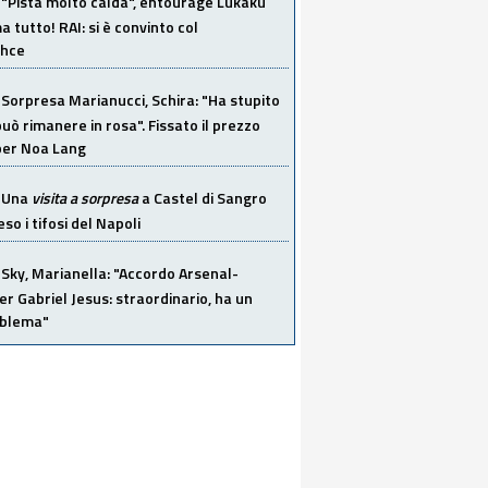
"Pista molto calda", entourage Lukaku
 tutto! RAI: si è convinto col
ahce
Sorpresa Marianucci, Schira: "Ha stupito
 può rimanere in rosa". Fissato il prezzo
 per Noa Lang
Una
visita a sorpresa
a Castel di Sangro
so i tifosi del Napoli
Sky, Marianella: "Accordo Arsenal-
er Gabriel Jesus: straordinario, ha un
oblema"