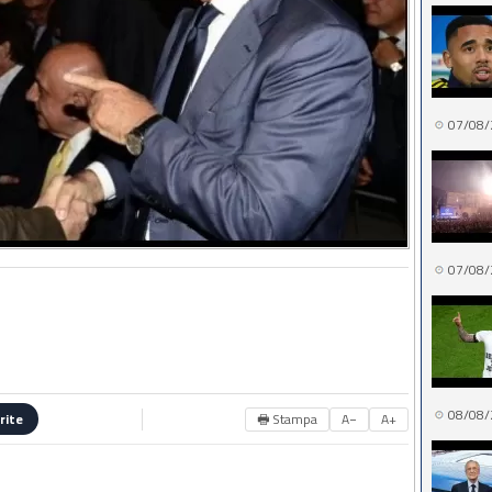
07/08/
07/08/
08/08/
🖶 Stampa
A−
A+
rite