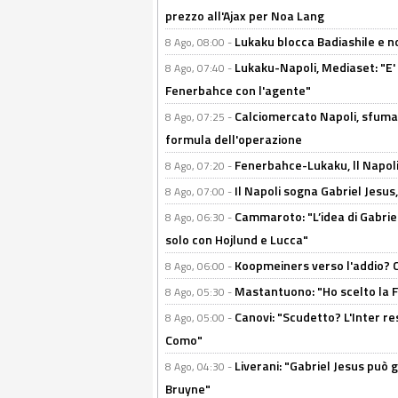
prezzo all'Ajax per Noa Lang
Lukaku blocca Badiashile e no
8 Ago, 08:00 -
Lukaku-Napoli, Mediaset: "E' f
8 Ago, 07:40 -
Fenerbahce con l'agente"
Calciomercato Napoli, sfuma 
8 Ago, 07:25 -
formula dell'operazione
Fenerbahce-Lukaku, ll Napoli 
8 Ago, 07:20 -
Il Napoli sogna Gabriel Jesu
8 Ago, 07:00 -
Cammaroto: "L’idea di Gabrie
8 Ago, 06:30 -
solo con Hojlund e Lucca"
Koopmeiners verso l'addio? C'è
8 Ago, 06:00 -
Mastantuono: "Ho scelto la Fi
8 Ago, 05:30 -
Canovi: "Scudetto? L'Inter re
8 Ago, 05:00 -
Como"
Liverani: "Gabriel Jesus può g
8 Ago, 04:30 -
Bruyne"