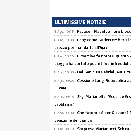
ULTIMISSIME NOTIZIE
Favasuli-Napoli, affare bloc
8 Ago, 10:45 -
Lang come Gutierrez: è tra i p
8 Ago, 10:30 -
prezzo per mandarlo all'Ajax
Il Mattino fa notare: questa v
8 Ago, 10:15 -
pioggia ha portato pochi tifosi infreddolit
Del Genio su Gabriel Jesus: "F
8 Ago, 10:00 -
Cessione Lang, Repubblica avv
8 Ago, 09:45 -
Lukaku
Sky, Marianella: "Accordo Ars
8 Ago, 09:15 -
problema"
Che futuro c'è per Giovane? Al
8 Ago, 09:00 -
posizione del campo
Sorpresa Marianucci, Schira: "
8 Ago, 08:10 -