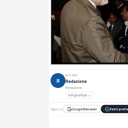
AUTORE
R
Redazione
Redazione
Tutti gli articoli →
Google
Discover
Fonti prefe
Seguici su