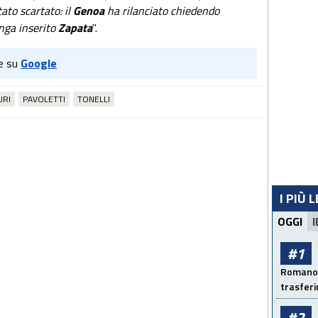
ato scartato: il
Genoa
ha rilanciato chiedendo
nga inserito
Zapata
".
e su
Google
URI
PAVOLETTI
TONELLI
I PIÙ 
OGGI
I
#1
Romano: 
trasfer
#2