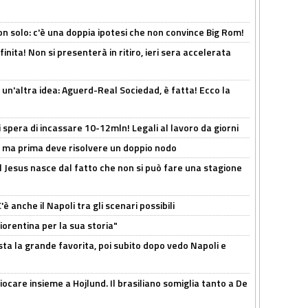
n solo: c'è una doppia ipotesi che non convince Big Rom!
inita! Non si presenterà in ritiro, ieri sera accelerata
un'altra idea: Aguerd-Real Sociedad, è fatta! Ecco la
spera di incassare 10-12mln! Legali al lavoro da giorni
s, ma prima deve risolvere un doppio nodo
l Jesus nasce dal fatto che non si può fare una stagione
 anche il Napoli tra gli scenari possibili
orentina per la sua storia"
sta la grande favorita, poi subito dopo vedo Napoli e
iocare insieme a Hojlund. Il brasiliano somiglia tanto a De