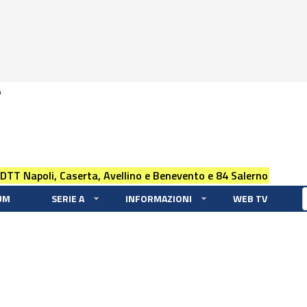
0
 DTT Napoli, Caserta, Avellino e Benevento e 84 Salerno
UM
SERIE A
INFORMAZIONI
WEB TV