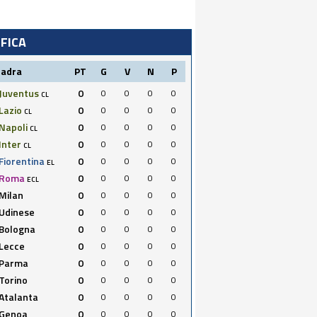
IFICA
uadra
PT
G
V
N
P
Juventus
0
0
0
0
0
CL
Lazio
0
0
0
0
0
CL
Napoli
0
0
0
0
0
CL
Inter
0
0
0
0
0
CL
Fiorentina
0
0
0
0
0
EL
Roma
0
0
0
0
0
ECL
Milan
0
0
0
0
0
Udinese
0
0
0
0
0
Bologna
0
0
0
0
0
Lecce
0
0
0
0
0
Parma
0
0
0
0
0
Torino
0
0
0
0
0
Atalanta
0
0
0
0
0
Genoa
0
0
0
0
0