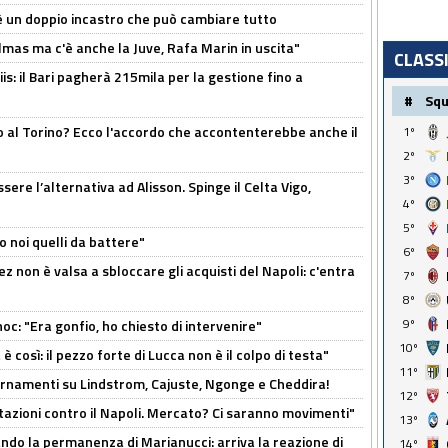
'è un doppio incastro che può cambiare tutto
as ma c'è anche la Juve, Rafa Marin in uscita"
CLASS
: il Bari pagherà 215mila per la gestione fino a
#
Sq
o al Torino? Ecco l'accordo che accontenterebbe anche il
1º
2º
3º
re l’alternativa ad Alisson. Spinge il Celta Vigo,
4º
5º
o noi quelli da battere"
6º
z non è valsa a sbloccare gli acquisti del Napoli: c'entra
7º
8º
9º
c: "Era gonfio, ho chiesto di intervenire"
10º
così: il pezzo forte di Lucca non è il colpo di testa"
11º
iornamenti su Lindstrom, Cajuste, Ngonge e Cheddira!
12º
Rotazioni contro il Napoli. Mercato? Ci saranno movimenti"
13º
cando la permanenza di Marianucci: arriva la reazione di
14º