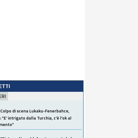
LETTI
ERI
Colpo di scena Lukaku-Fenerbahce,
"E' intrigato dalla Turchia, c'è l'ok al
imento"