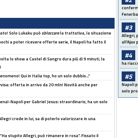
conferma
Fenerb
#3
cato! Solo Lukaku può
sbloccare
la trattativa, la situazione
Allegri,
ochi a poter ricevere offerte serie, il Napoli ha fatto il
all'Ajax
#4
olta lo show a Castel di Sangro dura più di 9 minuti, la
ha riacce
i
#5
enomeno! Qui in Italia top, ho un solo dubbio..."
Napoli p
isa: offerta in arrivo da 20 mln! Novità anche per
solo pr
enal-Napoli per Gabriel Jesus: straordinario, ha un solo
legri crede in lui, sa di poterlo valorizzare in una
Ha stupito Allegri, può rimanere in rosa". Fissato il