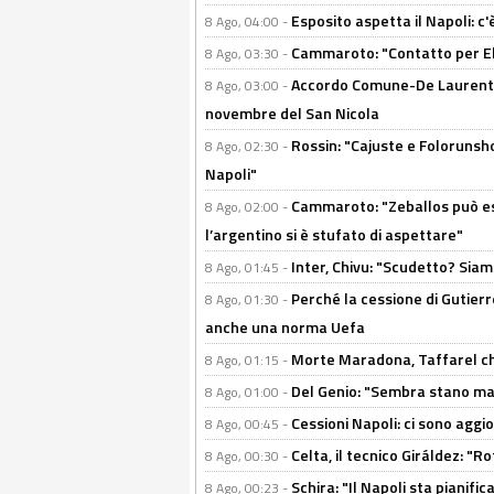
Esposito aspetta il Napoli: c
8 Ago, 04:00 -
Cammaroto: "Contatto per Elm
8 Ago, 03:30 -
Accordo Comune-De Laurentiis
8 Ago, 03:00 -
novembre del San Nicola
Rossin: "Cajuste e Folorunsh
8 Ago, 02:30 -
Napoli"
Cammaroto: "Zeballos può esse
8 Ago, 02:00 -
l’argentino si è stufato di aspettare"
Inter, Chivu: "Scudetto? Siam
8 Ago, 01:45 -
Perché la cessione di Gutierre
8 Ago, 01:30 -
anche una norma Uefa
Morte Maradona, Taffarel cho
8 Ago, 01:15 -
Del Genio: "Sembra stano ma è 
8 Ago, 01:00 -
Cessioni Napoli: ci sono agg
8 Ago, 00:45 -
Celta, il tecnico Giráldez: "
8 Ago, 00:30 -
Schira: "Il Napoli sta pianifi
8 Ago, 00:23 -