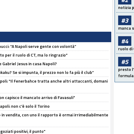
notizia 
#3
manca sol
#4
cci: “A Napoli serve gente con volontà”
ruolo di
 per il ruolo di CT, ma lo ringrazio"
#5
 Gabriel Jesus in casa Napoli?
presto l'
kaku? Se si impunta, il prezzo non lo fa più il club”
formula 
poli: "Il Fenerbahce tratta anche altri attaccanti, domani
non capisco il mancato arrivo di Favasuli"
poli: non c'è solo il Torino
 in vendita, con uno il rapporto è ormai irrimediabilmente
oziati positivi, il punto"