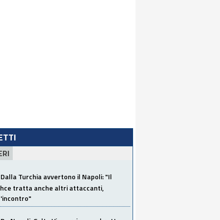
LETTI
ERI
Dalla Turchia avvertono il Napoli: "Il
ce tratta anche altri attaccanti,
'incontro"