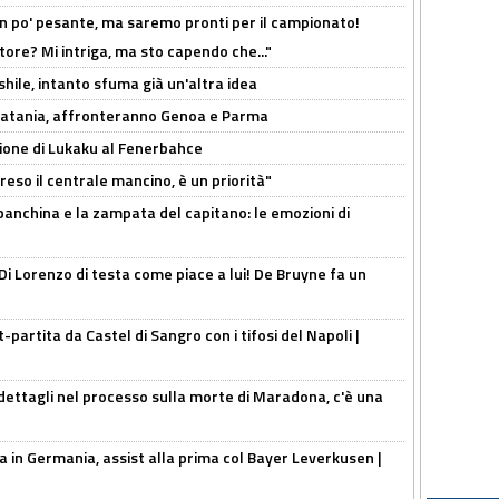
n po' pesante, ma saremo pronti per il campionato!
tore? Mi intriga, ma sto capendo che..."
shile, intanto sfuma già un'altra idea
e Catania, affronteranno Genoa e Parma
sione di Lukaku al Fenerbahce
reso il centrale mancino, è un priorità"
 panchina e la zampata del capitano: le emozioni di
Di Lorenzo di testa come piace a lui! De Bruyne fa un
t-partita da Castel di Sangro con i tifosi del Napoli |
ettagli nel processo sulla morte di Maradona, c'è una
a in Germania, assist alla prima col Bayer Leverkusen |