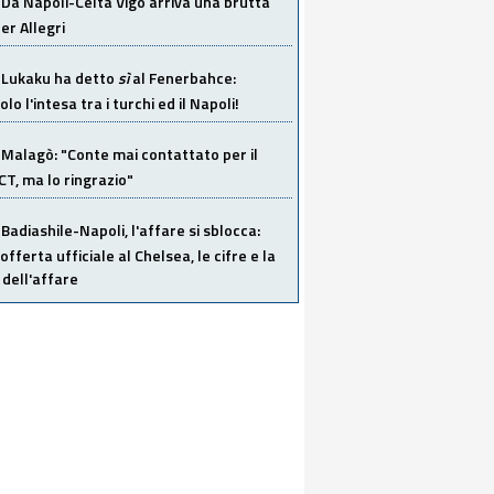
Da Napoli-Celta Vigo arriva una brutta
per Allegri
Lukaku ha detto
sì
al Fenerbahce:
o l'intesa tra i turchi ed il Napoli!
Malagò: "Conte mai contattato per il
 CT, ma lo ringrazio"
Badiashile-Napoli, l'affare si sblocca:
offerta ufficiale al Chelsea, le cifre e la
dell'affare