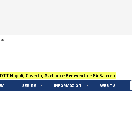
:00
 DTT Napoli, Caserta, Avellino e Benevento e 84 Salerno
UM
SERIE A
INFORMAZIONI
WEB TV