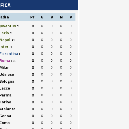
IFICA
uadra
PT
G
V
N
P
Juventus
0
0
0
0
0
CL
Lazio
0
0
0
0
0
CL
Napoli
0
0
0
0
0
CL
Inter
0
0
0
0
0
CL
Fiorentina
0
0
0
0
0
EL
Roma
0
0
0
0
0
ECL
Milan
0
0
0
0
0
Udinese
0
0
0
0
0
Bologna
0
0
0
0
0
Lecce
0
0
0
0
0
Parma
0
0
0
0
0
Torino
0
0
0
0
0
Atalanta
0
0
0
0
0
Genoa
0
0
0
0
0
Como
0
0
0
0
0