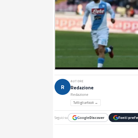
AUTORE
R
Redazione
Redazione
Tutti gli articoli →
Google
Discover
Fonti prefe
Seguici su