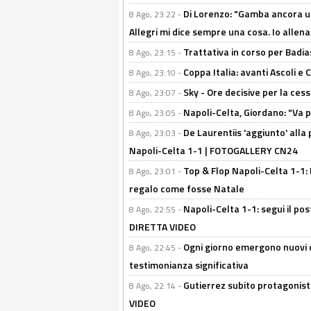
Di Lorenzo: "Gamba ancora u
8 Ago, 23:22 -
Allegri mi dice sempre una cosa. Io allena
Trattativa in corso per Badia
8 Ago, 23:15 -
Coppa Italia: avanti Ascoli 
8 Ago, 23:10 -
Sky - Ore decisive per la ces
8 Ago, 23:07 -
Napoli-Celta, Giordano: "Va p
8 Ago, 23:05 -
De Laurentiis 'aggiunto' alla
8 Ago, 23:03 -
Napoli-Celta 1-1 | FOTOGALLERY CN24
Top & Flop Napoli-Celta 1-1: 
8 Ago, 23:01 -
regalo come fosse Natale
Napoli-Celta 1-1: segui il pos
8 Ago, 22:55 -
DIRETTA VIDEO
Ogni giorno emergono nuovi d
8 Ago, 22:45 -
testimonianza significativa
Gutierrez subito protagonist
8 Ago, 22:14 -
VIDEO