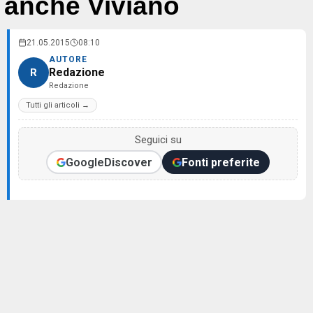
anche Viviano
21.05.2015
08:10
AUTORE
Redazione
R
Redazione
Tutti gli articoli →
Seguici su
Google
Discover
Fonti preferite