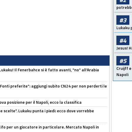
potrebbe
#3
Lukaku p
#4
Jesus! H
#5
Cruijff e
kaku! Il Fenerbahce si è fatto avanti, "no" all'Arabia
Napoli
Fonti preferite": aggiungi subito CN24 per non perderti le
a posizione per il Napoli, ecco la classifica
e scelte". Lukaku punta i piedi: ecco dove vorrebbe
tifo per un giocatore in particolare. Mercato Napoli in