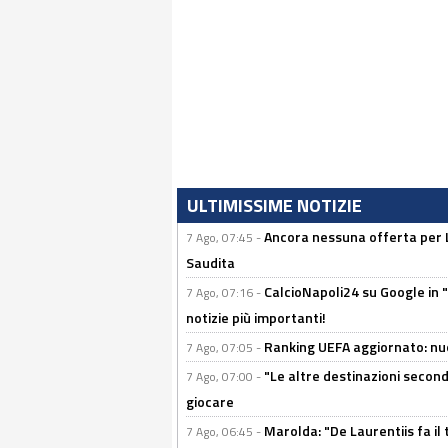
ULTIMISSIME NOTIZIE
Ancora nessuna offerta per Lu
7 Ago, 07:45 -
Saudita
CalcioNapoli24 su Google in "
7 Ago, 07:16 -
notizie più importanti!
Ranking UEFA aggiornato: nuov
7 Ago, 07:05 -
"Le altre destinazioni second
7 Ago, 07:00 -
giocare
Marolda: "De Laurentiis fa il 
7 Ago, 06:45 -