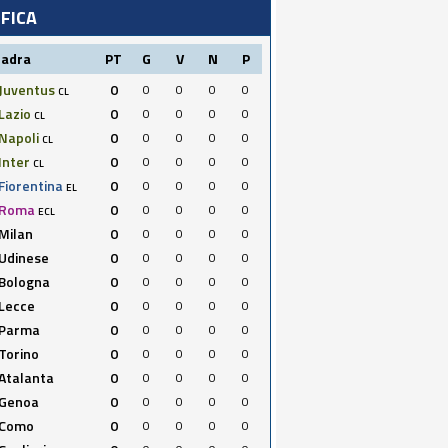
IFICA
uadra
PT
G
V
N
P
Juventus
0
0
0
0
0
CL
Lazio
0
0
0
0
0
CL
Napoli
0
0
0
0
0
CL
Inter
0
0
0
0
0
CL
Fiorentina
0
0
0
0
0
EL
Roma
0
0
0
0
0
ECL
Milan
0
0
0
0
0
Udinese
0
0
0
0
0
Bologna
0
0
0
0
0
Lecce
0
0
0
0
0
Parma
0
0
0
0
0
Torino
0
0
0
0
0
Atalanta
0
0
0
0
0
Genoa
0
0
0
0
0
Como
0
0
0
0
0