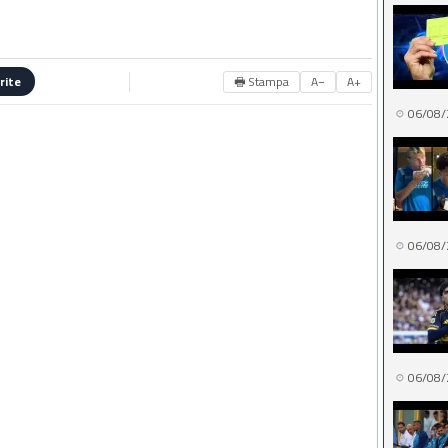
🖶 Stampa
A−
A+
rite
06/08/
06/08/
06/08/