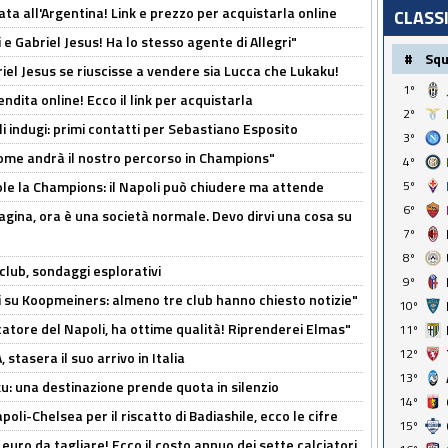
ta all'Argentina! Link e prezzo per acquistarla online
CLASS
e Gabriel Jesus! Ha lo stesso agente di Allegri"
#
Sq
iel Jesus se riuscisse a vendere sia Lucca che Lukaku!
1º
ndita online! Ecco il link per acquistarla
2º
li indugi: primi contatti per Sebastiano Esposito
3º
ome andrà il nostro percorso in Champions"
4º
ole la Champions: il Napoli può chiudere ma attende
5º
6º
pagina, ora è una società normale. Devo dirvi una cosa su
7º
8º
club, sondaggi esplorativi
9º
ci su Koopmeiners: almeno tre club hanno chiesto notizie"
10º
catore del Napoli, ha ottime qualità! Riprenderei Elmas"
11º
12º
stasera il suo arrivo in Italia
13º
ku: una destinazione prende quota in silenzio
14º
oli-Chelsea per il riscatto di Badiashile, ecco le cifre
15º
i euro da tagliare! Ecco il costo annuo dei sette calciatori