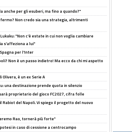
rda anche per gli esuberi, ma fino a quando?"
 fermo? Non credo sia una strategia, altrimenti
Lukaku: "Non c'è estate in cui non voglia cambiare
a s'affeziona a lui"
 Spagna per l'Inter
poli? Non è un passo indietro! Ma ecco da chi mi aspetto
i Olivera, è un ex Serie A
ku: una destinazione prende quota in silenzio
sarà proprietario del gioco FC2027, cifra folle
 il Rabiot del Napoli. Vi spiego il progetto del nuovo
zeremo Rao, tornerà più forte"
 Ipotesi in caso di cessione a centrocampo