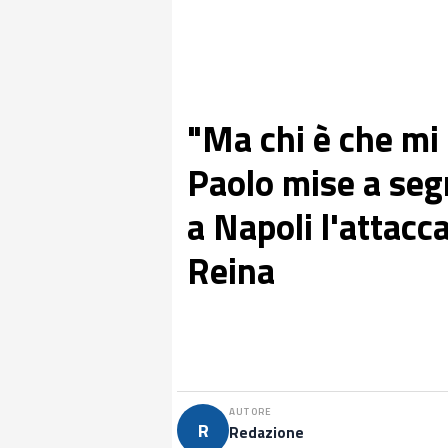
"Ma chi è che mi 
Paolo mise a segn
a Napoli l'attacc
Reina
AUTORE
R
Redazione