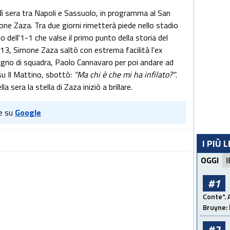
edì sera tra Napoli e Sassuolo, in programma al San
ne Zaza. Tra due giorni rimetterà piede nello stadio
 dell'1-1 che valse il primo punto della storia del
013, Simone Zaza saltò con estrema facilità l'ex
gno di squadra, Paolo Cannavaro per poi andare ad
su Il Mattino, sbottò:
"Ma chi è che mi ha infilato?"
.
la sera la stella di Zaza iniziò a brillare.
e su
Google
I PIÙ 
OGGI
I
#1
Conte". 
Bruyne: 
#2