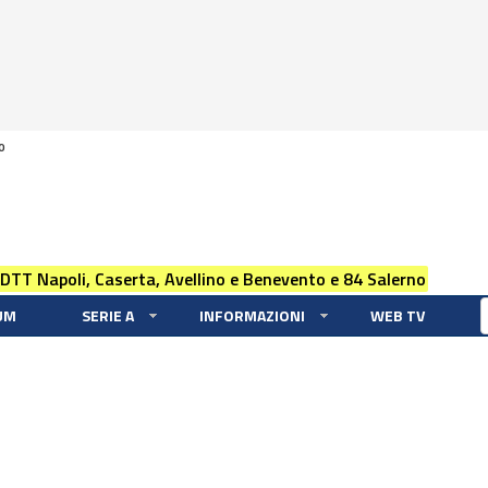
0
 DTT Napoli, Caserta, Avellino e Benevento e 84 Salerno
UM
SERIE A
INFORMAZIONI
WEB TV