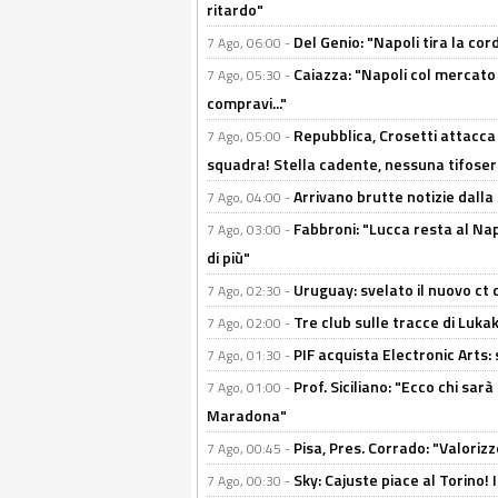
ritardo"
Del Genio: "Napoli tira la co
7 Ago, 06:00 -
Caiazza: "Napoli col mercato
7 Ago, 05:30 -
compravi..."
Repubblica, Crosetti attacca 
7 Ago, 05:00 -
squadra! Stella cadente, nessuna tifoseri
Arrivano brutte notizie dalla
7 Ago, 04:00 -
Fabbroni: "Lucca resta al Na
7 Ago, 03:00 -
di più"
Uruguay: svelato il nuovo ct d
7 Ago, 02:30 -
Tre club sulle tracce di Luka
7 Ago, 02:00 -
PIF acquista Electronic Arts: 
7 Ago, 01:30 -
Prof. Siciliano: "Ecco chi sarà
7 Ago, 01:00 -
Maradona"
Pisa, Pres. Corrado: "Valoriz
7 Ago, 00:45 -
Sky: Cajuste piace al Torino!
7 Ago, 00:30 -