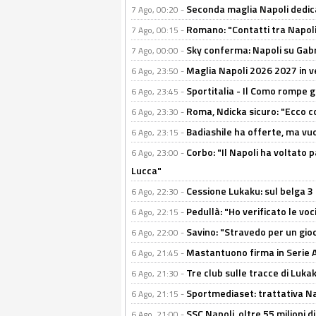
Seconda maglia Napoli dedica
7 Ago, 00:20 -
Romano: "Contatti tra Napoli 
7 Ago, 00:15 -
Sky conferma: Napoli su Gabr
7 Ago, 00:00 -
Maglia Napoli 2026 2027 in ve
6 Ago, 23:50 -
Sportitalia - Il Como rompe g
6 Ago, 23:45 -
Roma, Ndicka sicuro: "Ecco c
6 Ago, 23:30 -
Badiashile ha offerte, ma vu
6 Ago, 23:15 -
Corbo: "Il Napoli ha voltato 
6 Ago, 23:00 -
Lucca"
Cessione Lukaku: sul belga 3 
6 Ago, 22:30 -
Pedullà: "Ho verificato le vo
6 Ago, 22:15 -
Savino: "Stravedo per un gio
6 Ago, 22:00 -
Mastantuono firma in Serie A, 
6 Ago, 21:45 -
Tre club sulle tracce di Luka
6 Ago, 21:30 -
Sportmediaset: trattativa Nap
6 Ago, 21:15 -
SSC Napoli, oltre 55 milioni d
6 Ago, 21:00 -