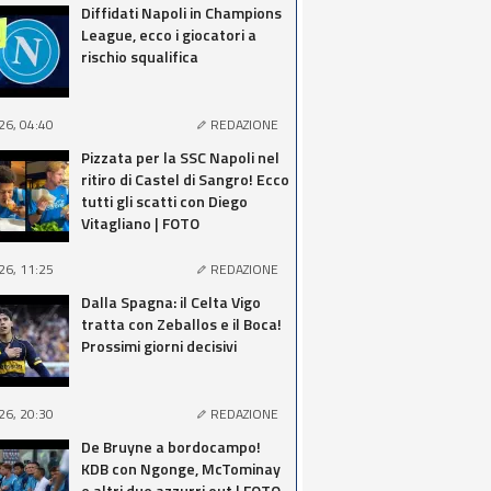
Diffidati Napoli in Champions
League, ecco i giocatori a
rischio squalifica
26, 04:40
REDAZIONE
Pizzata per la SSC Napoli nel
ritiro di Castel di Sangro! Ecco
tutti gli scatti con Diego
Vitagliano | FOTO
26, 11:25
REDAZIONE
Dalla Spagna: il Celta Vigo
tratta con Zeballos e il Boca!
Prossimi giorni decisivi
26, 20:30
REDAZIONE
De Bruyne a bordocampo!
KDB con Ngonge, McTominay
e altri due azzurri out | FOTO