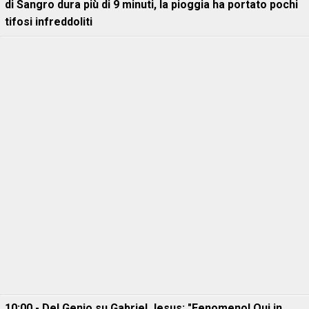
di Sangro dura più di 9 minuti, la pioggia ha portato pochi
tifosi infreddoliti
10:00 - Del Genio su Gabriel Jesus: "Fenomeno! Qui in