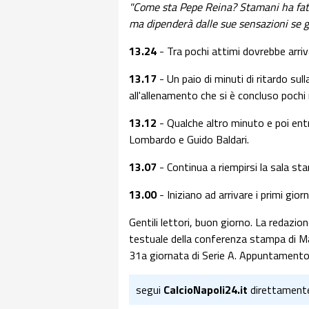
"Come sta Pepe Reina? Stamani ha fatt
ma dipenderà dalle sue sensazioni se 
13.24
- Tra pochi attimi dovrebbe arriv
13.17
- Un paio di minuti di ritardo sul
all'allenamento che si è concluso pochi 
13.12
- Qualche altro minuto e poi ent
Lombardo e Guido Baldari.
13.07
- Continua a riempirsi la sala st
13.00
- Iniziano ad arrivare i primi giorna
Gentili lettori, buon giorno. La redazion
testuale della conferenza stampa di Maur
31a giornata di Serie A. Appuntamento 
segui
CalcioNapoli24.it
direttament