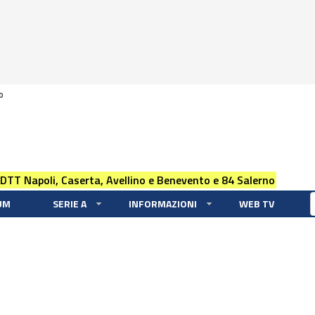
0
 DTT Napoli, Caserta, Avellino e Benevento e 84 Salerno
UM
SERIE A
INFORMAZIONI
WEB TV