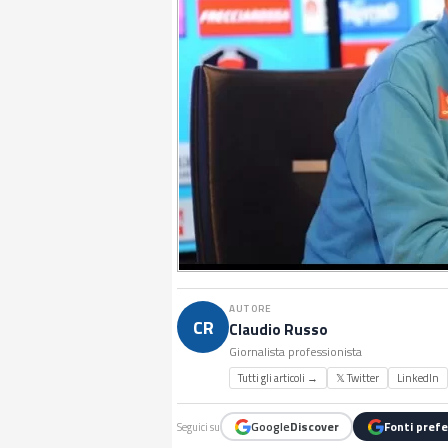
AUTORE
CR
Claudio Russo
Giornalista professionista
Tutti gli articoli →
𝕏 Twitter
LinkedIn
Google
Discover
Fonti prefe
Seguici su