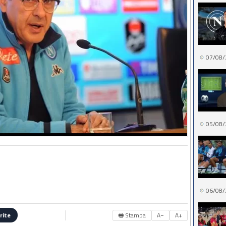
07/08/
05/08/
06/08/
🖶 Stampa
A−
A+
rite