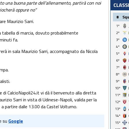
o una buona parte dell'allenamento, partirà con noi
CLASS
giocherà oppure no"
#
Sq
are Maurizio Sarri.
1º
la tabella di marcia, dovuto probabilmente
2º
minuti fa.
3º
4º
rerà in sala Maurizio Sarri, accompagnato da Nicola
5º
6º
7º
ampa.
8º
listi.
9º
10º
e di CalcioNapoli24.it vi dà il benvenuto alla diretta
11º
izio Sarri in vista di Udinese-Napoli, valida per la
12º
a partire dalle 13.00 da Castel Volturno.
13º
14º
e su
Google
15º