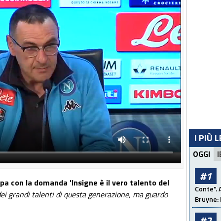
I PIÙ 
OGGI
I
#1
a con la domanda 'Insigne è il vero talento del
Conte". 
ei grandi talenti di questa generazione, ma guardo
Bruyne: 
#2