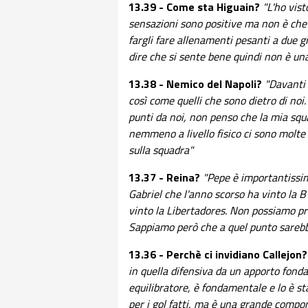
13.39 - Come sta Higuain?
"L'ho vist
sensazioni sono positive ma non è che
fargli fare allenamenti pesanti a due 
dire che si sente bene quindi non è un
13.38 - Nemico del Napoli?
"Davanti 
così come quelli che sono dietro di noi
punti da noi, non penso che la mia sq
nemmeno a livello fisico ci sono molte 
sulla squadra"
13.37 - Reina?
"Pepe è importantissi
Gabriel che l'anno scorso ha vinto la 
vinto la Libertadores. Non possiamo pr
Sappiamo però che a quel punto sarebbe
13.36 - Perchè ci invidiano Callejon?
in quella difensiva da un apporto fonda
equilibratore, è fondamentale e lo è st
per i gol fatti, ma è una grande compo