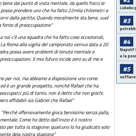
o bene dal punto di vista mentale, da quello fisico le
Lukaku p
 posso prendere uno che ha fatto 22mila chilometri e
giorni dalla partita. Quando moralmente sta bene, vuol
#3
a fonte di preoccupazione"
potrebbe
a noi c'è una squadra che ha fatto cose eccezionali,
#4
. La Roma alla vigilia del campionato veniva data a 20
Napoli? 
uadra possa avere problemi di tenuta mentale e
e la pos
preoccupazioni. Il mio futuro incide zero su di me e
#5
soffiare
mo per noi, ma abbiamo a disposizione uno come
B ed è un grande prospetto, nonchè Rafael che ha
eoccuparci più di tanto, non è detto che non giochi.
ro affidabili sia Gabriel che Rafael"
"Perchè offensivamente gioca benissimo senza palla,
mentale. Come ho detto dall'inizio è il nostro
ato per tutta la stagione: qualcuno lo ha giudicato solo
nente dela nostra stagione"