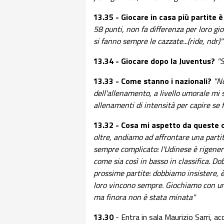
13.35 - Giocare in casa più partite 
58 punti, non fa differenza per loro gi
si fanno sempre le cazzate...(ride, ndr)"
13.34 - Giocare dopo la Juventus?
"S
13.33 - Come stanno i nazionali?
"No
dell'allenamento, a livello umorale m
allenamenti di intensità per capire se
13.32 - Cosa mi aspetto da queste o
oltre, andiamo ad affrontare una partit
sempre complicato: l'Udinese è rigener
come sia così in basso in classifica. D
prossime partite: dobbiamo insistere, 
loro vincono sempre. Giochiamo con un 
ma finora non è stata minata"
13.30
- Entra in sala Maurizio Sarri, a