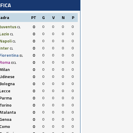
IFICA
uadra
PT
G
V
N
P
Juventus
0
0
0
0
0
CL
Lazio
0
0
0
0
0
CL
Napoli
0
0
0
0
0
CL
Inter
0
0
0
0
0
CL
Fiorentina
0
0
0
0
0
EL
Roma
0
0
0
0
0
ECL
Milan
0
0
0
0
0
Udinese
0
0
0
0
0
Bologna
0
0
0
0
0
Lecce
0
0
0
0
0
Parma
0
0
0
0
0
Torino
0
0
0
0
0
Atalanta
0
0
0
0
0
Genoa
0
0
0
0
0
Como
0
0
0
0
0