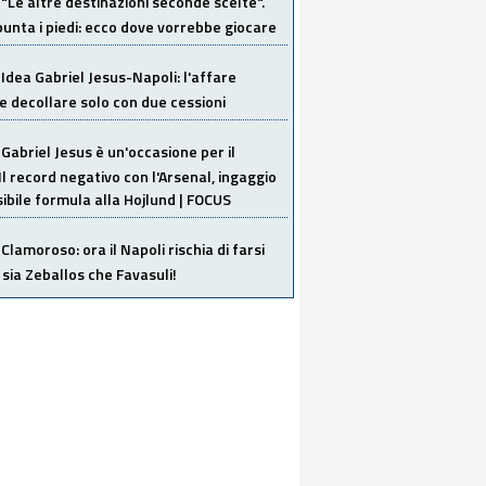
"Le altre destinazioni seconde scelte".
unta i piedi: ecco dove vorrebbe giocare
Idea Gabriel Jesus-Napoli: l'affare
 decollare solo con due cessioni
Gabriel Jesus è un'occasione per il
Il record negativo con l'Arsenal, ingaggio
sibile formula alla Hojlund | FOCUS
Clamoroso: ora il Napoli rischia di farsi
 sia Zeballos che Favasuli!