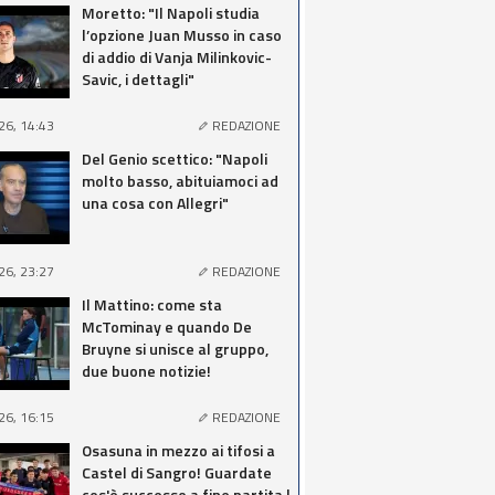
Moretto: "Il Napoli studia
l’opzione Juan Musso in caso
di addio di Vanja Milinkovic-
Savic, i dettagli"
26, 14:43
REDAZIONE
Del Genio scettico: "Napoli
molto basso, abituiamoci ad
una cosa con Allegri"
26, 23:27
REDAZIONE
Il Mattino: come sta
McTominay e quando De
Bruyne si unisce al gruppo,
due buone notizie!
26, 16:15
REDAZIONE
Osasuna in mezzo ai tifosi a
Castel di Sangro! Guardate
cos'è successo a fine partita |