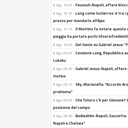
Favasuli-Napoli, affare bloc
8 Ago, 10:45 -
Lang come Gutierrez: è tra i p
8 Ago, 10:30 -
prezzo per mandarlo all'Ajax
Il Mattino fa notare: questa v
8 Ago, 10:15 -
pioggia ha portato pochi tifosi infreddolit
Del Genio su Gabriel Jesus: "F
8 Ago, 10:00 -
Cessione Lang, Repubblica avv
8 Ago, 09:45 -
Lukaku
Gabriel Jesus-Napoli, affare c
8 Ago, 09:30 -
motivo
Sky, Marianella: "Accordo Ars
8 Ago, 09:15 -
problema"
Che futuro c'è per Giovane? Al
8 Ago, 09:00 -
posizione del campo
Badiashile-Napoli, Gazzetta: 
8 Ago, 08:20 -
Napoli e Chelsea"