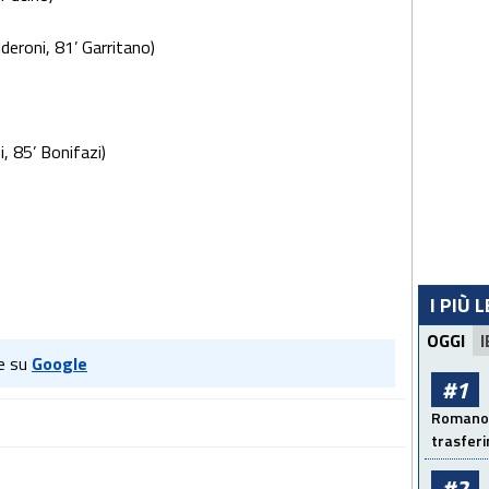
deroni, 81’ Garritano)
, 85’ Bonifazi)
I PIÙ 
OGGI
I
e su
Google
#1
Romano: 
trasfer
#2