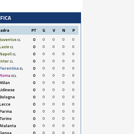
IFICA
uadra
PT
G
V
N
P
Juventus
0
0
0
0
0
CL
Lazio
0
0
0
0
0
CL
Napoli
0
0
0
0
0
CL
Inter
0
0
0
0
0
CL
Fiorentina
0
0
0
0
0
EL
Roma
0
0
0
0
0
ECL
Milan
0
0
0
0
0
Udinese
0
0
0
0
0
Bologna
0
0
0
0
0
Lecce
0
0
0
0
0
Parma
0
0
0
0
0
Torino
0
0
0
0
0
Atalanta
0
0
0
0
0
Genoa
0
0
0
0
0