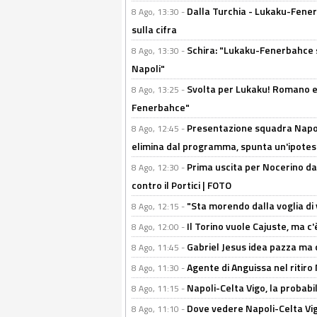
Dalla Turchia - Lukaku-Fener
8 Ago, 13:30 -
sulla cifra
Schira: "Lukaku-Fenerbahce si
8 Ago, 13:30 -
Napoli"
Svolta per Lukaku! Romano e 
8 Ago, 13:25 -
Fenerbahce"
Presentazione squadra Napoli
8 Ago, 12:45 -
elimina dal programma, spunta un'ipotes
Prima uscita per Nocerino da
8 Ago, 12:30 -
contro il Portici | FOTO
"Sta morendo dalla voglia di 
8 Ago, 12:15 -
Il Torino vuole Cajuste, ma c
8 Ago, 12:00 -
Gabriel Jesus idea pazza ma c
8 Ago, 11:45 -
Agente di Anguissa nel ritiro 
8 Ago, 11:30 -
Napoli-Celta Vigo, la probabi
8 Ago, 11:15 -
Dove vedere Napoli-Celta Vig
8 Ago, 11:10 -