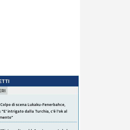
LETTI
ERI
Colpo di scena Lukaku-Fenerbahce,
"E' intrigato dalla Turchia, c'è l'ok al
imento"