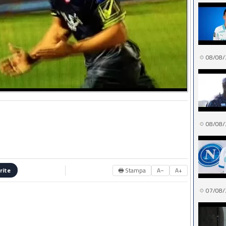
08/08/
08/08/
🖶 Stampa
A−
A+
rite
07/08/