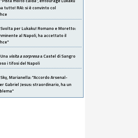
"Pista molto calda", entourage Lukaku
 tutto! RAI: si è convinto col
ahce
Svolta per Lukaku! Romano e Moretto:
mminente al Napoli, ha accettato il
hce"
Una
visita a sorpresa
a Castel di Sangro
so i tifosi del Napoli
Sky, Marianella: "Accordo Arsenal-
er Gabriel Jesus: straordinario, ha un
oblema"