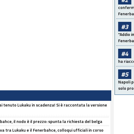
conferma
Fenerb
#3
"Addio i
Fenerba
#4
ha riacce
#5
Napoli p
solo pr
i tenuto Lukaku in scadenza! Si è raccontata la versione
ahce, il nodo è il prezzo: spunta la richiesta del belga
a tra Lukaku e il Fenerbahce, colloqui ufficiali in corso