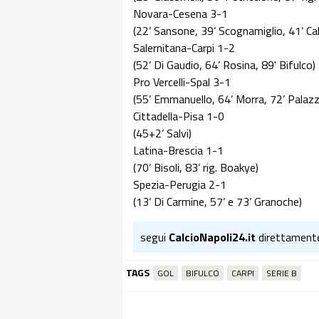
Novara-Cesena 3-1
(22’ Sansone, 39’ Scognamiglio, 41’ Cal
Salernitana-Carpi 1-2
(52’ Di Gaudio, 64’ Rosina, 89' Bifulco)
Pro Vercelli-Spal 3-1
(55’ Emmanuello, 64’ Morra, 72’ Palazzi
Cittadella-Pisa 1-0
(45+2’ Salvi)
Latina-Brescia 1-1
(70’ Bisoli, 83’ rig. Boakye)
Spezia-Perugia 2-1
(13’ Di Carmine, 57’ e 73’ Granoche)
segui
CalcioNapoli24.it
direttament
TAGS
GOL
BIFULCO
CARPI
SERIE B