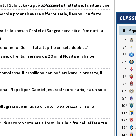
cato! Solo Lukaku può
sbloccare
la trattativa, la situazione
ochi a poter ricevere offerte serie, il Napoli ha fatto il
CLASS
olta lo show a Castel di Sangro dura più di 9 minuti, la
#
Sq
i
1º
enomeno! Qui in Italia top, ho un solo dubbio..."
2º
3º
isa: offerta in arrivo da 20 mln! Novità anche per
4º
5º
omplesso: il brasiliano non può arrivare in prestito, il
6º
7º
enal-Napoli per Gabriel Jesus: straordinario, ha un solo
8º
9º
10º
legri crede in lui, sa di poterlo valorizzare in una
11º
12º
"C'è accordo totale! La formula e le cifre dell'affare tra
13º
14º