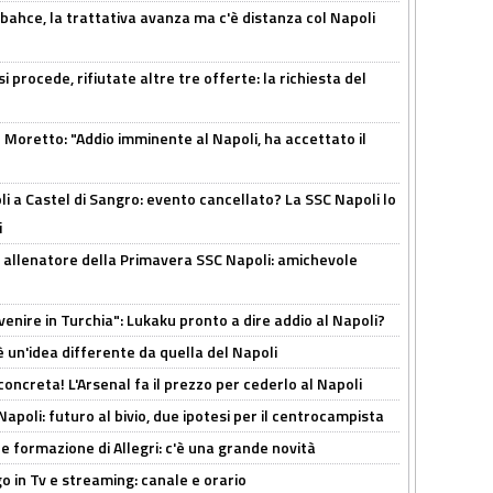
bahce, la trattativa avanza ma c'è distanza col Napoli
 procede, rifiutate altre tre offerte: la richiesta del
Moretto: "Addio imminente al Napoli, ha accettato il
 a Castel di Sangro: evento cancellato? La SSC Napoli lo
i
 allenatore della Primavera SSC Napoli: amichevole
venire in Turchia": Lukaku pronto a dire addio al Napoli?
'è un'idea differente da quella del Napoli
oncreta! L'Arsenal fa il prezzo per cederlo al Napoli
Napoli: futuro al bivio, due ipotesi per il centrocampista
le formazione di Allegri: c'è una grande novità
o in Tv e streaming: canale e orario