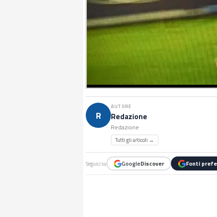
AUTORE
R
Redazione
Redazione
Tutti gli articoli →
Google
Discover
Fonti prefe
Seguici su