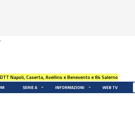
0
 DTT Napoli, Caserta, Avellino e Benevento e 84 Salerno
UM
SERIE A
INFORMAZIONI
WEB TV