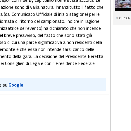
poli con il derby capitolino non è stata accolta. Le
zione sono di varia natura. Innanzitutto il fatto che
a (dal Comunicato Ufficiale di inizio stagione) per le
05/08/
giornata di ritorno del campionato. Inoltre in ragione
nizzatrice dell'evento) ha dichiarato che non intende
el breve preavviso, del fatto che sono stati già
esso di cui una parte significativa a non residenti della
iemonte e che essa non intende farsi carico delle
imento della gara. La decisione del Presidente Beretta
i Consiglieri di Lega e con il Presidente Federale
e su
Google