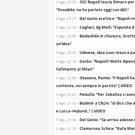
SSC Napoli lascia Dimaro per 
5 Ago, 23:35 -
"Possibile, ne ho parlato oggi con ADL"
Del Genio scettico: "Napoli m
5 Ago, 23:27 -
Cagliari, dg Melli: "Esposito
5 Ago, 23:15 -
Badiashile in chiusura, Scotto
5 Ago, 23:00 -
un'idea"
Udinese, idea Juan Jesus a p
5 Ago, 22:30 -
Garbo: "Napoli? Molto dipender
5 Ago, 22:15 -
fallimento al Milan"
Osasuna, Ramis: "Il Napoli ha
5 Ago, 22:00 -
contento, noi sempre in partita" | VIDEO
Pedullà: "Per Zeballos ci son
5 Ago, 21:45 -
Budimir a CN24: "Vi dico che i
5 Ago, 21:33 -
e Lucca-Hojlund..." | VIDEO
Del Genio: "Se arriva adesso 
5 Ago, 21:30 -
Clamoroso Schira: "Rafa Mari
5 Ago, 21:23 -