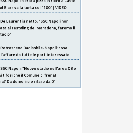
SSC Napoli: serata pizza in ritiro a Castel
o! E arriva la torta col "100" | VIDEO
De Laurentiis netto: "SSC Napoli non
ata al restyling del Maradona, faremo il
tadio"
Retroscena Badiashile-Napoli: cosa
ull'affare da tutte le parti interessate
SSC Napoli: "Nuovo stadio nell'area Q8 o
i tifosi che il Comune ci frena!
a? Da demolire e rifare da 0"