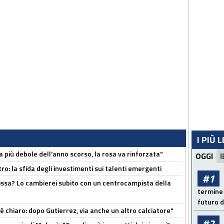
I PIÙ 
a più debole dell'anno scorso, la rosa va rinforzata"
OGGI
I
ro: la sfida degli investimenti sui talenti emergenti
#1
uissa? Lo cambierei subito con un centrocampista della
termine 
futuro d
 è chiaro: dopo Gutierrez, via anche un altro calciatore"
#2