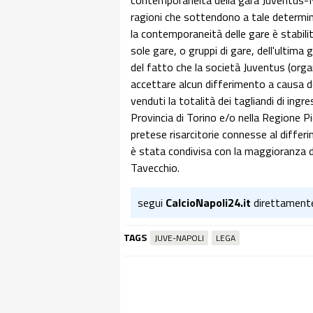
contemporaneità della gara Juventus-Na
ragioni che sottendono a tale determina
la contemporaneità delle gare è stabilit
sole gare, o gruppi di gare, dell'ultima 
del fatto che la società Juventus (orga
accettare alcun differimento a causa d
venduti la totalità dei tagliandi di ingr
Provincia di Torino e/o nella Regione P
pretese risarcitorie connesse al differ
è stata condivisa con la maggioranza de
Tavecchio.
segui
CalcioNapoli24.it
direttament
TAGS
JUVE-NAPOLI
LEGA