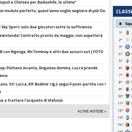
 Napoli e Chelsea per Badiashile, le ultime"
l mio modulo perfetto, quest'anno voglio segnare di più! De
CLASS
#
Sq
 Sky Sport: solo due giocatori sotto la sufficienza
1º
azientendo! Contratto pronto da maggio, non aspetterà
2º
3º
 con Ngonge, McTominay e altri due azzurri out | FOTO
4º
5º
op: Politano incanta, Anguissa domina, Lucca prende
6º
zione
7º
8º
no, 53' Lucca, 69' Budimir rig.): segui il post-partita con i
9º
O
10º
ua a trattare l'acquisto di Vlahovic
11º
12º
ALTRE NOTIZIE »
13º
14º
15º