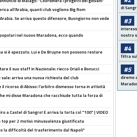
'annuncio di Malagò: "Coordinerà i progetti dei giovani"
di Sangr
erica all'Arabia, quanti club vogliono Big Rom
 Arabia. Se arriva questo difensore, Buongiorno non vede
#3
interess
 popolari nel nuovo Maradona, ecco quando
nostro s
#4
a si è spezzato. Lui e De Bruyne non possono restare
filtra s
#5
re il suo staff in Nazionale: riecco Oriali e Bonucci
diremo a
 sale: arriva una nuova richiesta del club
Maradon
il ricorso di Abisso: l'arbitro dismesso torna in attività
 che mi disse Maradona che racchiude tutta la forza di
tiro a Castel di Sangro! E arriva la torta col "100" | VIDEO
 top per 2 motivi: minusvalenza giustificata
to la difficoltà del trasferimento dal Napoli"