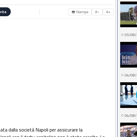
🖶 Stampa
A−
A+
rite
05/08/
04/08/
04/08/
ta dalla società Napoli per assicurare la