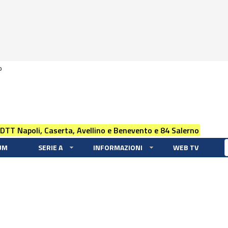
0
 DTT Napoli, Caserta, Avellino e Benevento e 84 Salerno
UM
SERIE A
INFORMAZIONI
WEB TV