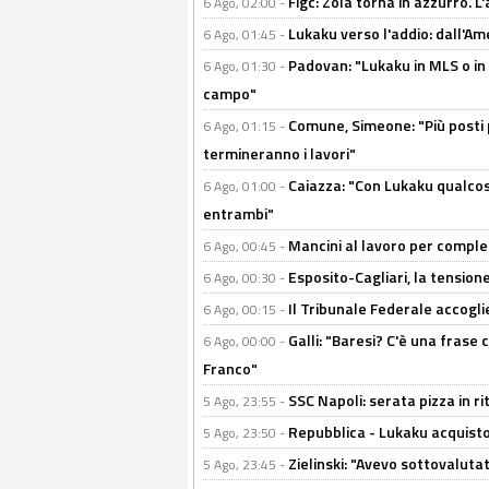
Figc: Zola torna in azzurro. L
6 Ago, 02:00 -
Lukaku verso l'addio: dall'Am
6 Ago, 01:45 -
Padovan: "Lukaku in MLS o in
6 Ago, 01:30 -
campo"
Comune, Simeone: "Più posti
6 Ago, 01:15 -
termineranno i lavori"
Caiazza: "Con Lukaku qualcos
6 Ago, 01:00 -
entrambi"
Mancini al lavoro per completa
6 Ago, 00:45 -
Esposito-Cagliari, la tensione
6 Ago, 00:30 -
Il Tribunale Federale accoglie 
6 Ago, 00:15 -
Galli: "Baresi? C'è una frase
6 Ago, 00:00 -
Franco"
SSC Napoli: serata pizza in ri
5 Ago, 23:55 -
Repubblica - Lukaku acquisto
5 Ago, 23:50 -
Zielinski: "Avevo sottovaluta
5 Ago, 23:45 -