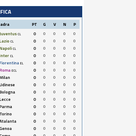
IFICA
uadra
PT
G
V
N
P
Juventus
0
0
0
0
0
CL
Lazio
0
0
0
0
0
CL
Napoli
0
0
0
0
0
CL
Inter
0
0
0
0
0
CL
Fiorentina
0
0
0
0
0
EL
Roma
0
0
0
0
0
ECL
Milan
0
0
0
0
0
Udinese
0
0
0
0
0
Bologna
0
0
0
0
0
Lecce
0
0
0
0
0
Parma
0
0
0
0
0
Torino
0
0
0
0
0
Atalanta
0
0
0
0
0
Genoa
0
0
0
0
0
Como
0
0
0
0
0