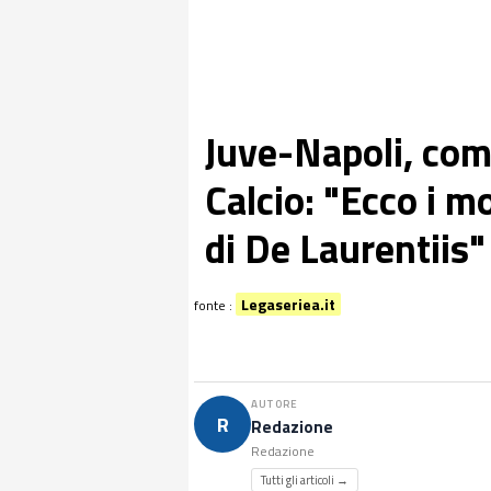
Juve-Napoli, com
Calcio: "Ecco i mo
di De Laurentiis"
Legaseriea.it
fonte :
AUTORE
R
Redazione
Redazione
Tutti gli articoli →