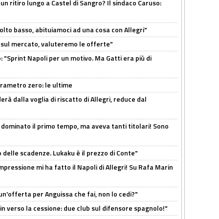
un ritiro lungo a Castel di Sangro? Il sindaco Caruso:
olto basso, abituiamoci ad una cosa con Allegri"
 è sul mercato, valuteremo le offerte"
: "Sprint Napoli per un motivo. Ma Gatti era più di
arametro zero: le ultime
à dalla voglia di riscatto di Allegri, reduce dal
 dominato il primo tempo, ma aveva tanti titolari! Sono
o delle scadenze. Lukaku è il prezzo di Conte"
mpressione mi ha fatto il Napoli di Allegri! Su Rafa Marin
un'offerta per Anguissa che fai, non lo cedi?"
n verso la cessione: due club sul difensore spagnolo!"