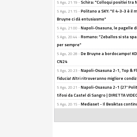
Schira: "Colloqui positivi tra
5 Ago, 21:19 -
Politano a SKY: "Il 4-3-3 è i
5 Ago, 21:15 -
Bruyne ci dà entusiasmo"
Napoli-Osasuna, le pagelle di
5 Ago, 21:00 -
Romano: "Zeballos si sta sp
5 Ago, 20:44 -
per sempre"
De Bruyne a bordocampo! KDB
5 Ago, 20:28 -
CN24
Napoli-Osasuna 2-1, Top & Fl
5 Ago, 20:23 -
fiducia! Altri ritroveranno migliore condi
Napoli-Osasuna 2-1 (27' Polita
5 Ago, 20:21 -
tifosi da Castel di Sangro | DIRETTA VIDE
Mediaset - Il Besiktas contin
5 Ago, 20:15 -