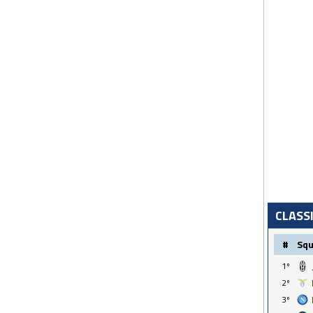
CLASS
#
Sq
1º
2º
3º