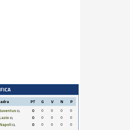
IFICA
uadra
PT
G
V
N
P
Juventus
0
0
0
0
0
CL
Lazio
0
0
0
0
0
CL
Napoli
0
0
0
0
0
CL