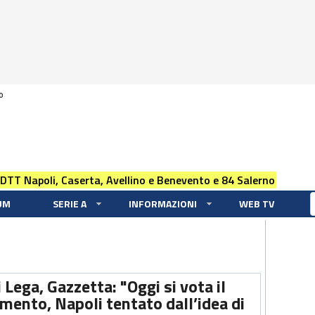
0
 DTT Napoli, Caserta, Avellino e Benevento e 84 Salerno
UM
SERIE A
INFORMAZIONI
WEB TV
Lega, Gazzetta: "Oggi si vota il
mento, Napoli tentato dall’idea di