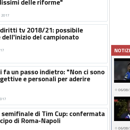
elissimi delle riforme"
e 2017
 diritti tv 2018/21: possibile
 dell'inizio del campionato
NOTIZ
017
i fa un passo indietro: "Non ci sono
gettive e personali per aderire
06/08/
2017
n semifinale di Tim Cup: confermata
icipo di Roma-Napoli
06/08/