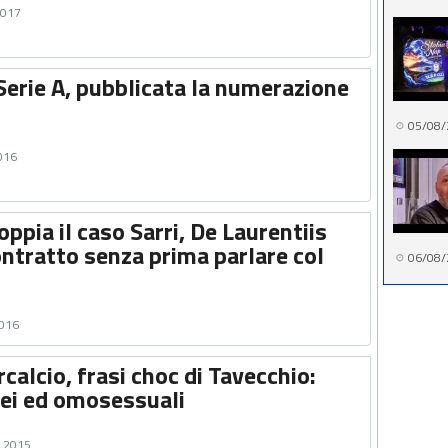
2017
Serie A, pubblicata la numerazione
05/08/
2016
oppia il caso Sarri, De Laurentiis
ontratto senza prima parlare col
06/08/
2016
calcio, frasi choc di Tavecchio:
rei ed omosessuali
e 2015