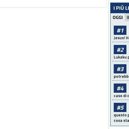
I PIÙ 
OGGI
I
#1
Jesus! H
#2
Lukaku p
#3
potrebbe
#4
caso di
#5
questo p
cosa sta