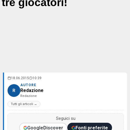
tre giocatori!
18.06.2015
10:39
AUTORE
Redazione
R
Redazione
Tutti gli articoli →
Seguici su
Google
Discover
Fonti preferite