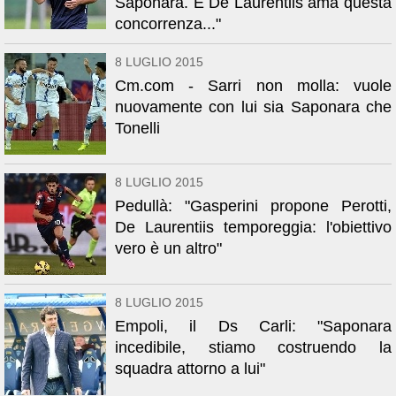
Saponara. E De Laurentiis ama questa
concorrenza..."
8 LUGLIO 2015
Cm.com - Sarri non molla: vuole
nuovamente con lui sia Saponara che
Tonelli
8 LUGLIO 2015
Pedullà: "Gasperini propone Perotti,
De Laurentiis temporeggia: l'obiettivo
vero è un altro"
8 LUGLIO 2015
Empoli, il Ds Carli: "Saponara
incedibile, stiamo costruendo la
squadra attorno a lui"