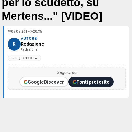
per lo scudetto, su
Mertens..." [VIDEO]
06.05.2017
20:35
AUTORE
Redazione
R
Redazione
Tutti gli articoli →
Seguici su
Google
Discover
Fonti preferite