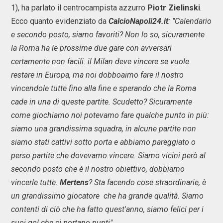
1), ha parlato il centrocampista azzurro
Piotr Zielinski
.
Ecco quanto evidenziato da
CalcioNapoli24.it
: "Calendario
e secondo posto, siamo favoriti? Non lo so, sicuramente
la Roma ha le prossime due gare con avversari
certamente non facili: il Milan deve vincere se vuole
restare in Europa, ma noi dobboaimo fare il nostro
vincendole tutte fino alla fine e sperando che la Roma
cade in una di queste partite. Scudetto? Sicuramente
come giochiamo noi potevamo fare qualche punto in più:
siamo una grandissima squadra, in alcune partite non
siamo stati cattivi sotto porta e abbiamo pareggiato o
perso partite che dovevamo vincere. Siamo vicini però al
secondo posto che è il nostro obiettivo, dobbiamo
vincerle tutte.
Mertens
? Sta facendo cose straordinarie, è
un grandissimo giocatore che ha grande qualità. Siamo
contenti di ciò che ha fatto quest'anno, siamo felici per i
suoi gol che ci portano punti".