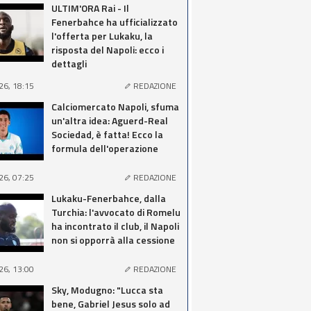
ULTIM'ORA Rai - Il
Fenerbahce ha ufficializzato
l'offerta per Lukaku, la
risposta del Napoli: ecco i
dettagli
26, 18:15
REDAZIONE
Calciomercato Napoli, sfuma
un'altra idea: Aguerd-Real
Sociedad, è fatta! Ecco la
formula dell'operazione
26, 07:25
REDAZIONE
Lukaku-Fenerbahce, dalla
Turchia: l'avvocato di Romelu
ha incontrato il club, il Napoli
non si opporrà alla cessione
26, 13:00
REDAZIONE
Sky, Modugno: "Lucca sta
bene, Gabriel Jesus solo ad