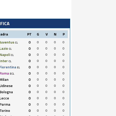
IFICA
uadra
PT
G
V
N
P
Juventus
0
0
0
0
0
CL
Lazio
0
0
0
0
0
CL
Napoli
0
0
0
0
0
CL
Inter
0
0
0
0
0
CL
Fiorentina
0
0
0
0
0
EL
Roma
0
0
0
0
0
ECL
Milan
0
0
0
0
0
Udinese
0
0
0
0
0
Bologna
0
0
0
0
0
Lecce
0
0
0
0
0
Parma
0
0
0
0
0
Torino
0
0
0
0
0