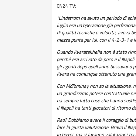
CN24 TV:
"Lindstrom ha avuto un periodo di spl
luglio era un'operazione già perfeziona
di qualità tecniche e velocità, aveva 
mezza punta per lui, con il 4-2-3-1 e 
Quando Kvaratskhelia non è stato rin
perché era arrivato da poco e il Napoli 
gli agenti dopo quell'anno bussavano pe
Kvara ha comunque ottenuto una grand
Con McTominay non so la situazione, ma
un grandissimo potere contrattuale nei 
ha sempre fatto cose che hanno soddisfa
il Napoli ha tanti giocatori di ritorno 
Rao? Dobbiamo avere il coraggio di butt
fare la giusta valutazione. Bravo il Na
lo terrei, ma si faranno valutazioni tec