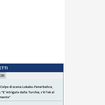
LETTI
ERI
Colpo di scena Lukaku-Fenerbahce,
"E' intrigato dalla Turchia, c'è l'ok al
imento"