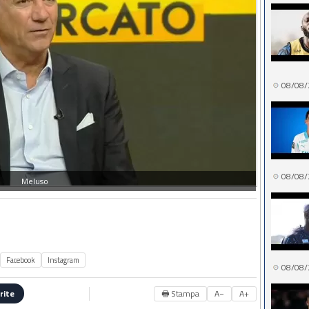
08/08/
08/08/
Meluso
Facebook
Instagram
08/08/
🖶 Stampa
A−
A+
rite