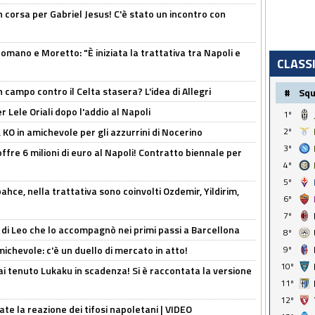
 corsa per Gabriel Jesus! C'è stato un incontro con
mano e Moretto: "È iniziata la trattativa tra Napoli e
CLASS
 campo contro il Celta stasera? L'idea di Allegri
#
Sq
 Lele Oriali dopo l'addio al Napoli
1º
 KO in amichevole per gli azzurrini di Nocerino
2º
3º
offre 6 milioni di euro al Napoli! Contratto biennale per
4º
5º
hce, nella trattativa sono coinvolti Ozdemir, Yildirim,
6º
7º
 di Leo che lo accompagnò nei primi passi a Barcellona
8º
ichevole: c'è un duello di mercato in atto!
9º
10º
i tenuto Lukaku in scadenza! Si è raccontata la versione
11º
12º
ate la reazione dei tifosi napoletani | VIDEO