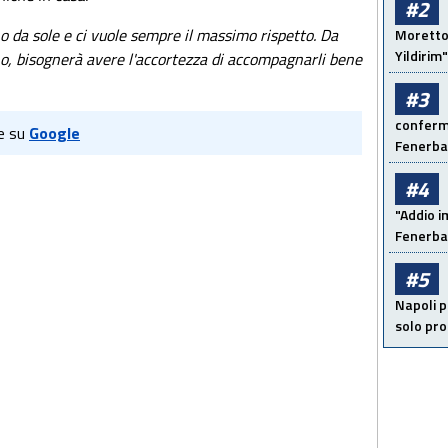
#2
o da sole e ci vuole sempre il massimo rispetto. Da
Moretto:
Yildirim"
 no, bisognerà avere l'accortezza di accompagnarli bene
#3
conferma
e su
Google
Fenerb
#4
"Addio i
Fenerba
#5
Napoli p
solo pr