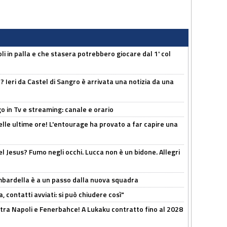
li in palla e che stasera potrebbero giocare dal 1' col
Ieri da Castel di Sangro è arrivata una notizia da una
o in Tv e streaming: canale e orario
elle ultime ore! L'entourage ha provato a far capire una
el Jesus? Fumo negli occhi. Lucca non è un bidone. Allegri
bardella è a un passo dalla nuova squadra
, contatti avviati: si può chiudere così"
 tra Napoli e Fenerbahce! A Lukaku contratto fino al 2028