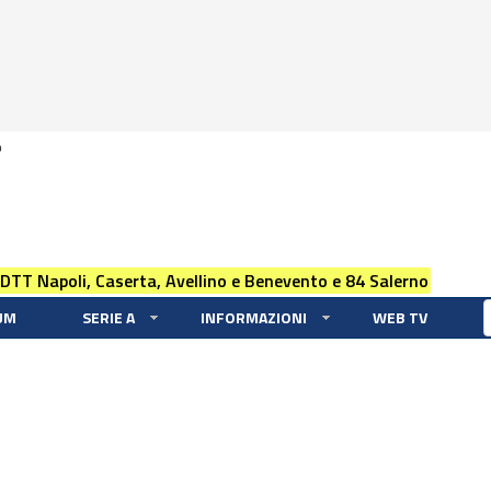
0
 DTT Napoli, Caserta, Avellino e Benevento e 84 Salerno
UM
SERIE A
INFORMAZIONI
WEB TV