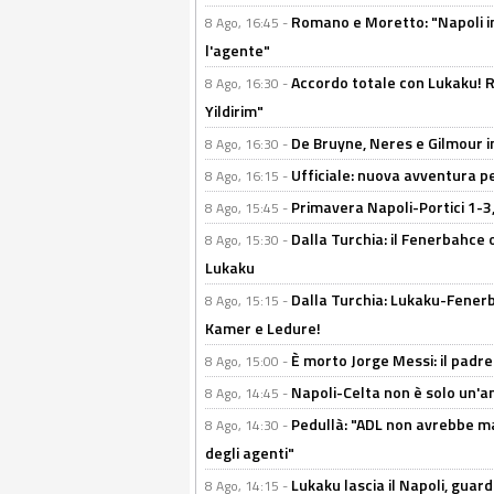
Romano e Moretto: "Napoli in
8 Ago, 16:45 -
l'agente"
Accordo totale con Lukaku! Ro
8 Ago, 16:30 -
Yildirim"
De Bruyne, Neres e Gilmour in
8 Ago, 16:30 -
Ufficiale: nuova avventura per
8 Ago, 16:15 -
Primavera Napoli-Portici 1-3,
8 Ago, 15:45 -
Dalla Turchia: il Fenerbahce 
8 Ago, 15:30 -
Lukaku
Dalla Turchia: Lukaku-Fenerba
8 Ago, 15:15 -
Kamer e Ledure!
È morto Jorge Messi: il padre
8 Ago, 15:00 -
Napoli-Celta non è solo un'am
8 Ago, 14:45 -
Pedullà: "ADL non avrebbe ma
8 Ago, 14:30 -
degli agenti"
Lukaku lascia il Napoli, guard
8 Ago, 14:15 -