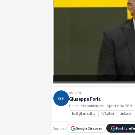
AUTORE
GF
Giuseppe Foria
Giornalista pubblicista · Specialista SEO
Tutti gli articoli →
𝕏 Twitter
LinkedIn
Google
Discover
Fonti prefe
Seguici su