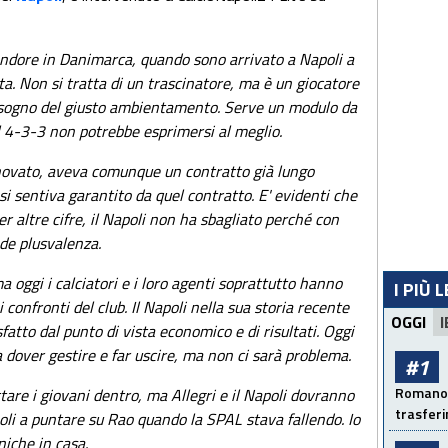
endore in Danimarca, quando sono arrivato a Napoli a
ta. Non si tratta di un trascinatore, ma è un giocatore
bisogno del giusto ambientamento. Serve un modulo da
il 4-3-3 non potrebbe esprimersi al meglio.
novato, aveva comunque un contratto già lungo
si sentiva garantito da quel contratto. E' evidenti che
r altre cifre, il Napoli non ha sbagliato perché con
e plusvalenza.
 oggi i calciatori e i loro agenti soprattutto hanno
I PIÙ 
confronti del club. Il Napoli nella sua storia recente
OGGI
I
tto dal punto di vista economico e di risultati. Oggi
da dover gestire e far uscire, ma non ci sarà problema.
#1
Romano: 
are i giovani dentro, ma Allegri e il Napoli dovranno
trasfer
poli a puntare su Rao quando la SPAL stava fallendo. Io
niche in casa.