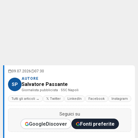
09.07.2026
07:30
AUTORE
Salvatore Passante
SP
Giornalista pubblicista · SSC Napoli
Tutti gli articoli →
𝕏 Twitter
LinkedIn
Facebook
Instagram
Seguici su
Google
Discover
Fonti preferite