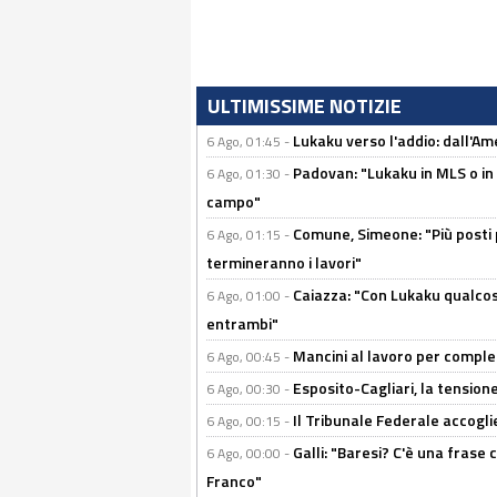
ULTIMISSIME NOTIZIE
Lukaku verso l'addio: dall'Am
6 Ago, 01:45 -
Padovan: "Lukaku in MLS o in
6 Ago, 01:30 -
campo"
Comune, Simeone: "Più posti
6 Ago, 01:15 -
termineranno i lavori"
Caiazza: "Con Lukaku qualcos
6 Ago, 01:00 -
entrambi"
Mancini al lavoro per completa
6 Ago, 00:45 -
Esposito-Cagliari, la tensione
6 Ago, 00:30 -
Il Tribunale Federale accoglie 
6 Ago, 00:15 -
Galli: "Baresi? C'è una frase
6 Ago, 00:00 -
Franco"