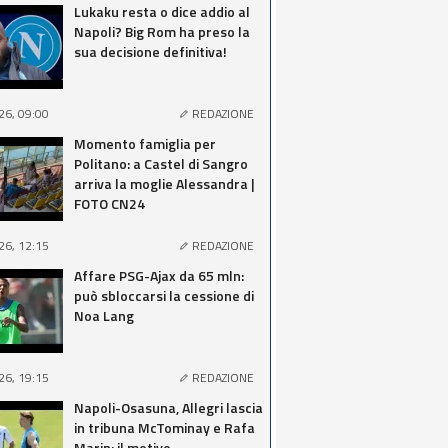
Lukaku resta o dice addio al
Napoli? Big Rom ha preso la
sua decisione definitiva!
26, 09:00
REDAZIONE
Momento famiglia per
Politano: a Castel di Sangro
arriva la moglie Alessandra |
FOTO CN24
26, 12:15
REDAZIONE
Affare PSG-Ajax da 65 mln:
può sbloccarsi la cessione di
Noa Lang
26, 19:15
REDAZIONE
Napoli-Osasuna, Allegri lascia
in tribuna McTominay e Rafa
Marin: il motivo