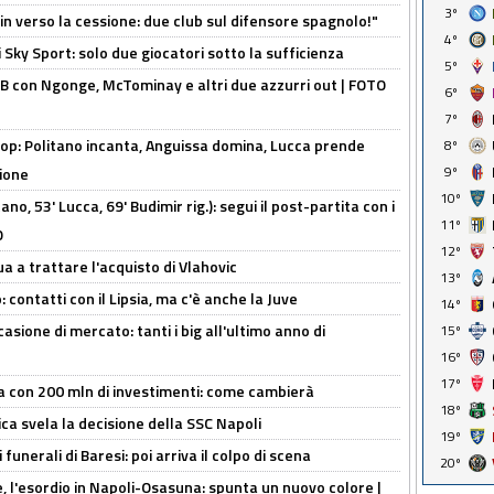
3º
n verso la cessione: due club sul difensore spagnolo!"
4º
 Sky Sport: solo due giocatori sotto la sufficienza
5º
 con Ngonge, McTominay e altri due azzurri out | FOTO
6º
7º
op: Politano incanta, Anguissa domina, Lucca prende
8º
9º
zione
10º
no, 53' Lucca, 69' Budimir rig.): segui il post-partita con i
11º
O
12º
ua a trattare l'acquisto di Vlahovic
13º
 contatti con il Lipsia, ma c'è anche la Juve
14º
asione di mercato: tanti i big all'ultimo anno di
15º
16º
17º
a con 200 mln di investimenti: come cambierà
18º
ca svela la decisione della SSC Napoli
19º
funerali di Baresi: poi arriva il colpo di scena
20º
, l'esordio in Napoli-Osasuna: spunta un nuovo colore |