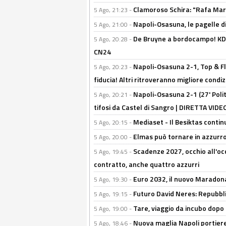
Clamoroso Schira: "Rafa Mari
5 Ago, 21:23 -
Napoli-Osasuna, le pagelle di
5 Ago, 21:00 -
De Bruyne a bordocampo! KDB
5 Ago, 20:28 -
CN24
Napoli-Osasuna 2-1, Top & Fl
5 Ago, 20:23 -
fiducia! Altri ritroveranno migliore condi
Napoli-Osasuna 2-1 (27' Polita
5 Ago, 20:21 -
tifosi da Castel di Sangro | DIRETTA VIDE
Mediaset - Il Besiktas contin
5 Ago, 20:15 -
Elmas può tornare in azzurro:
5 Ago, 20:00 -
Scadenze 2027, occhio all'occ
5 Ago, 19:45 -
contratto, anche quattro azzurri
Euro 2032, il nuovo Maradon
5 Ago, 19:30 -
Futuro David Neres: Repubbli
5 Ago, 19:15 -
Tare, viaggio da incubo dopo i 
5 Ago, 19:00 -
Nuova maglia Napoli portiere
5 Ago, 18:46 -