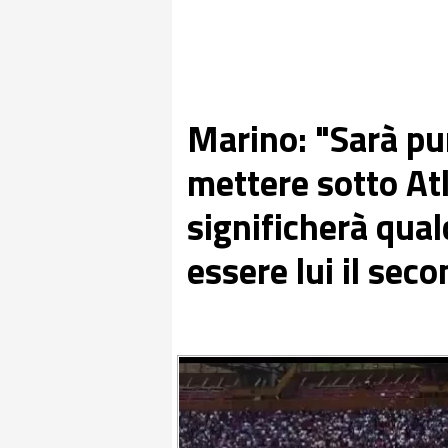
Marino: "Sarà pur
mettere sotto At
significherà qua
essere lui il sec