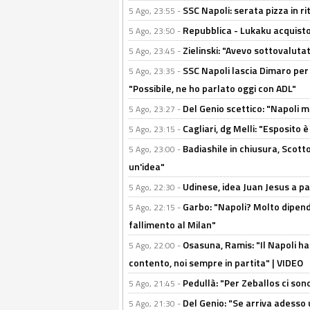
SSC Napoli: serata pizza in ri
5 Ago, 23:55 -
Repubblica - Lukaku acquisto
5 Ago, 23:50 -
Zielinski: "Avevo sottovaluta
5 Ago, 23:45 -
SSC Napoli lascia Dimaro per 
5 Ago, 23:35 -
"Possibile, ne ho parlato oggi con ADL"
Del Genio scettico: "Napoli m
5 Ago, 23:27 -
Cagliari, dg Melli: "Esposito
5 Ago, 23:15 -
Badiashile in chiusura, Scotto
5 Ago, 23:00 -
un'idea"
Udinese, idea Juan Jesus a p
5 Ago, 22:30 -
Garbo: "Napoli? Molto dipender
5 Ago, 22:15 -
fallimento al Milan"
Osasuna, Ramis: "Il Napoli ha
5 Ago, 22:00 -
contento, noi sempre in partita" | VIDEO
Pedullà: "Per Zeballos ci son
5 Ago, 21:45 -
Del Genio: "Se arriva adesso 
5 Ago, 21:30 -