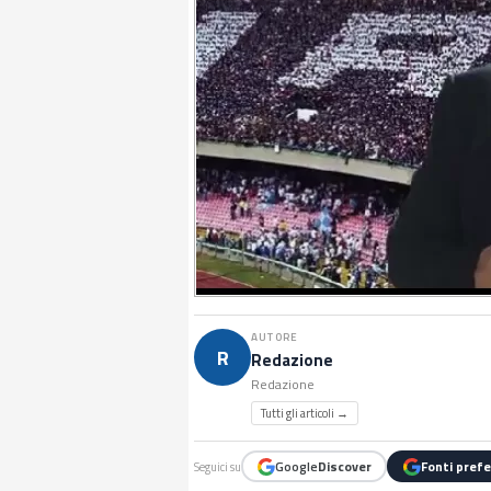
AUTORE
R
Redazione
Redazione
Tutti gli articoli →
Google
Discover
Fonti prefe
Seguici su