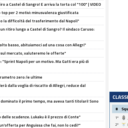
tiro a Castel di Sangro! E arriva la torta col "100" | VIDEO
 top per 2 motivi: minusvalenza giustificata
to la difficoltà del trasferimento dal Napoli"
un ritiro lungo a Castel di Sangro? Il sindaco Caruso:
olto basso, abituiamoci ad una cosa con Allegri"
 è sul mercato, valuteremo le offerte"
: "Sprint Napoli per un motivo. Ma Gatti era più di
arametro zero: le ultime
à dalla voglia di riscatto di Allegri, reduce dal
CLASS
 dominato il primo tempo, ma aveva tanti titolari! Sono
#
Sq
o delle scadenze. Lukaku è il prezzo di Conte"
1º
2º
un'offerta per Anguissa che fai, non lo cedi?"