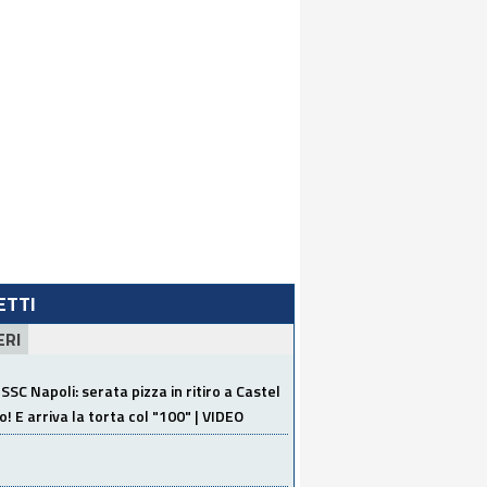
LETTI
ERI
SSC Napoli: serata pizza in ritiro a Castel
o! E arriva la torta col "100" | VIDEO