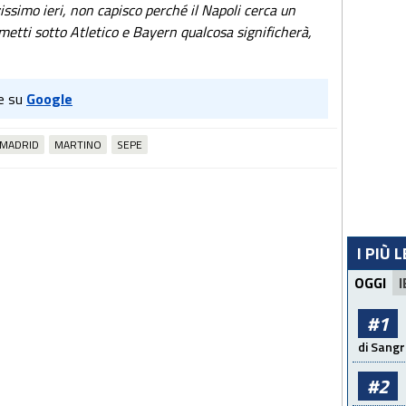
issimo ieri, non capisco perché il Napoli cerca un
 metti sotto Atletico e Bayern qualcosa significherà,
e su
Google
 MADRID
MARTINO
SEPE
I PIÙ 
OGGI
I
#1
di Sangr
#2