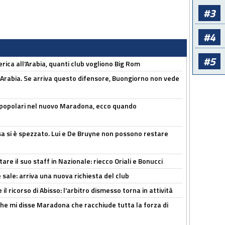
#3
#4
#5
erica all'Arabia, quanti club vogliono Big Rom
 Arabia. Se arriva questo difensore, Buongiorno non vede
 popolari nel nuovo Maradona, ecco quando
a si è spezzato. Lui e De Bruyne non possono restare
re il suo staff in Nazionale: riecco Oriali e Bonucci
 sale: arriva una nuova richiesta del club
il ricorso di Abisso: l'arbitro dismesso torna in attività
 che mi disse Maradona che racchiude tutta la forza di