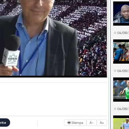
04/08/
04/08/
04/08/
🖶 Stampa
A−
A+
rite