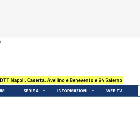
0
 DTT Napoli, Caserta, Avellino e Benevento e 84 Salerno
UM
SERIE A
INFORMAZIONI
WEB TV