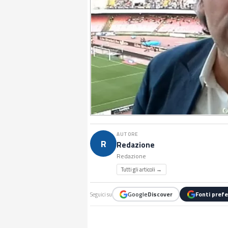
AUTORE
R
Redazione
Redazione
Tutti gli articoli →
Google
Discover
Fonti prefe
Seguici su