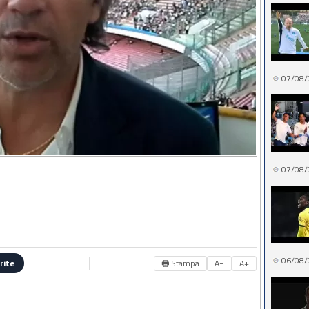
07/08/
07/08/
06/08/
🖶 Stampa
A−
A+
rite