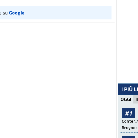
e su
Google
I PIÙ 
OGGI
I
#1
Conte". 
Bruyne: 