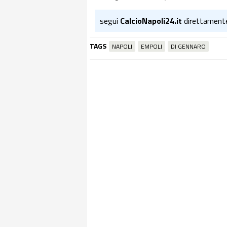
segui
CalcioNapoli24.it
direttament
TAGS
NAPOLI
EMPOLI
DI GENNARO