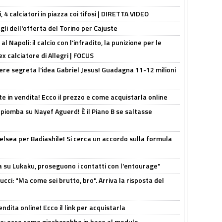
, 4 calciatori in piazza coi tifosi | DIRETTA VIDEO
gli dell'offerta del Torino per Cajuste
 Napoli: il calcio con l'infradito, la punizione per le
ex calciatore di Allegri | FOCUS
nere segreta l'idea Gabriel Jesus! Guadagna 11-12 milioni
e in vendita! Ecco il prezzo e come acquistarla online
li piomba su Nayef Aguerd! È il Piano B se saltasse
elsea per Badiashile! Si cerca un accordo sulla formula
a su Lukaku, proseguono i contatti con l'entourage"
cci: "Ma come sei brutto, bro". Arriva la risposta del
ndita online! Ecco il link per acquistarla
yne: ecco come giocherebbe in base al modulo