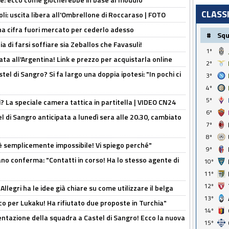
CLASS
oli: uscita libera all'Ombrellone di Roccaraso | FOTO
una cifra fuori mercato per cederlo adesso
#
Sq
ia di farsi soffiare sia Zeballos che Favasuli!
1º
ta all'Argentina! Link e prezzo per acquistarla online
2º
el di Sangro? Si fa largo una doppia ipotesi: "In pochi ci
3º
4º
5º
ri? La speciale camera tattica in partitella | VIDEO CN24
6º
 di Sangro anticipata a lunedì sera alle 20.30, cambiato
7º
8º
è semplicemente impossibile! Vi spiego perché"
9º
ano conferma: "Contatti in corso! Ha lo stesso agente di
10º
11º
12º
 Allegri ha le idee già chiare su come utilizzare il belga
13º
o per Lukaku! Ha rifiutato due proposte in Turchia"
14º
entazione della squadra a Castel di Sangro! Ecco la nuova
15º