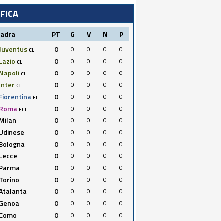
IFICA
uadra
PT
G
V
N
P
Juventus
0
0
0
0
0
CL
Lazio
0
0
0
0
0
CL
Napoli
0
0
0
0
0
CL
Inter
0
0
0
0
0
CL
Fiorentina
0
0
0
0
0
EL
Roma
0
0
0
0
0
ECL
Milan
0
0
0
0
0
Udinese
0
0
0
0
0
Bologna
0
0
0
0
0
Lecce
0
0
0
0
0
Parma
0
0
0
0
0
Torino
0
0
0
0
0
Atalanta
0
0
0
0
0
Genoa
0
0
0
0
0
Como
0
0
0
0
0