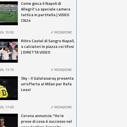
Come gioca il Napoli di
Allegri? La speciale camera
tattica in partitella | VIDEO
CN24
26, 10:00
REDAZIONE
Ritiro Castel di Sangro Napoli,
4 calciatori in piazza coi tifosi
| DIRETTA VIDEO
26, 13:15
REDAZIONE
Sky - Il Galatasaray presenta
un'offerta al Milan per Rafa
Leao!
26, 17:00
REDAZIONE
Corona annuncia: "Ho le
prove di cosa è successo nel
caso Cagliari-Esposito,