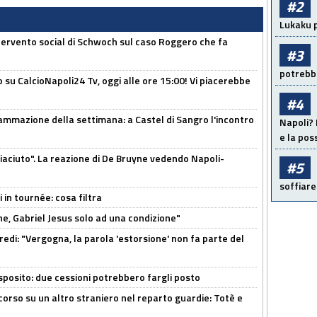
#2
Lukaku p
ntervento social di Schwoch sul caso Roggero che fa
#3
potrebbe
o su CalcioNapoli24 Tv, oggi alle ore 15:00! Vi piacerebbe
#4
ammazione della settimana: a Castel di Sangro l'incontro
Napoli? 
e la pos
piaciuto". La reazione di De Bruyne vedendo Napoli-
#5
soffiare
 in tournée: cosa filtra
e, Gabriel Jesus solo ad una condizione"
redi: "Vergogna, la parola 'estorsione' non fa parte del
sposito: due cessioni potrebbero fargli posto
 corso su un altro straniero nel reparto guardie: Totè e