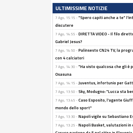
ULTIMISSIME NOTIZIE
"Spero capiti anche a te" l'i
7 Ago, 15:15 -
discutere
DIRETTA VIDEO - Il filo dirett
7 Ago, 14:55 -
Gabriel Jesus?
Palinsesto CN24 TV, la progr
7 Ago, 14:50 -
con 4 calciatori
"Ha visto qualcosa che gli è 
7 Ago, 14:30 -
Osasuna
Juventus, infortunio per Gatti
7 Ago, 14:15 -
Sky, Modugno: "Lucca sta ben
7 Ago, 13:50 -
Caso Esposito, l'agente Giuff
7 Ago, 13:45 -
mondo dello sport"
Napoli vigile su Sebastiano E
7 Ago, 13:30 -
Napoli Basket, valutazioni in
7 Ago, 13:25 -
Caruso partono da 5 nel ritiro in Slovenia