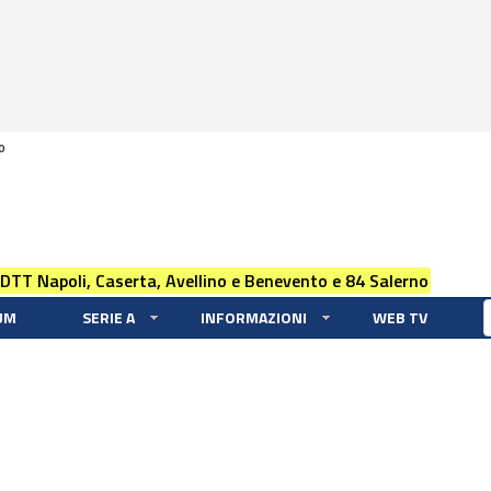
0
 DTT Napoli, Caserta, Avellino e Benevento e 84 Salerno
UM
SERIE A
INFORMAZIONI
WEB TV