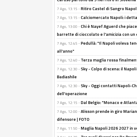
Ritiro Castel di Sangro Napoli
7 Ago, 13:15 -
Calciomercato Napoli: i detta
7 Ago, 13:15 -
Chi è Nayef Aguerd che piace al
7 Ago, 13:00 -
barrette di cioccolato e l'amicizia con un 
Pedullà: "Il Napoli voleva te
7 Ago, 12:45 -
all'anno"
Terza maglia rossa finalment
7 Ago, 12:40 -
Sky - Colpo di scena: il Napo
7 Ago, 12:30 -
Badiashile
Sky - Oggi contatti Napoli-Ch
7 Ago, 12:30 -
dell'operazione
Dal Belgio: "Monaco e Atlant
7 Ago, 12:15 -
Alisson prende in giro Marianu
7 Ago, 12:00 -
difensore | FOTO
Maglia Napoli 2026 2027 in ve
7 Ago, 11:50 -
Tre ruoli diversi per De Bru