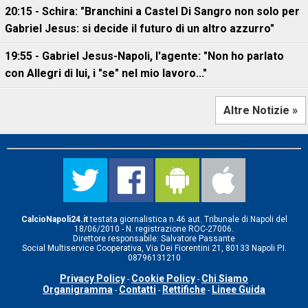
20:15 - Schira: "Branchini a Castel Di Sangro non solo per
Gabriel Jesus: si decide il futuro di un altro azzurro"
19:55 - Gabriel Jesus-Napoli, l'agente: "Non ho parlato
con Allegri di lui, i "se" nel mio lavoro..."
Altre Notizie »
CalcioNapoli24.it
testata giornalistica n.46 aut. Tribunale di Napoli del
18/06/2010 - N. registrazione ROC-27006.
Direttore responsabile: Salvatore Passante
Social Multiservice Cooperativa, Via Dei Fiorentini 21, 80133 Napoli P.I.
08796131210
Privacy Policy
Cookie Policy
Chi Siamo
-
-
Organigramma
Contatti
Rettifiche
Linee Guida
-
-
-