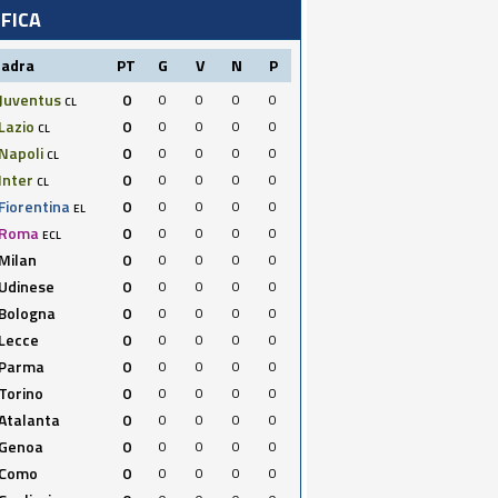
IFICA
uadra
PT
G
V
N
P
Juventus
0
0
0
0
0
CL
Lazio
0
0
0
0
0
CL
Napoli
0
0
0
0
0
CL
Inter
0
0
0
0
0
CL
Fiorentina
0
0
0
0
0
EL
Roma
0
0
0
0
0
ECL
Milan
0
0
0
0
0
Udinese
0
0
0
0
0
Bologna
0
0
0
0
0
Lecce
0
0
0
0
0
Parma
0
0
0
0
0
Torino
0
0
0
0
0
Atalanta
0
0
0
0
0
Genoa
0
0
0
0
0
Como
0
0
0
0
0