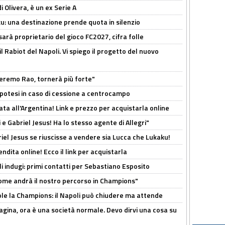
i Olivera, è un ex Serie A
ku: una destinazione prende quota in silenzio
sarà proprietario del gioco FC2027, cifra folle
 il Rabiot del Napoli. Vi spiego il progetto del nuovo
zeremo Rao, tornerà più forte"
 Ipotesi in caso di cessione a centrocampo
ta all'Argentina! Link e prezzo per acquistarla online
e Gabriel Jesus! Ha lo stesso agente di Allegri"
iel Jesus se riuscisse a vendere sia Lucca che Lukaku!
ndita online! Ecco il link per acquistarla
li indugi: primi contatti per Sebastiano Esposito
ome andrà il nostro percorso in Champions"
ole la Champions: il Napoli può chiudere ma attende
pagina, ora è una società normale. Devo dirvi una cosa su