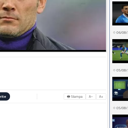
06/08/
05/08/
🖶 Stampa
A−
A+
rite
05/08/