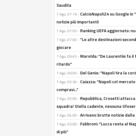
Saudita
CalcioNapoli24 su Google in "
7 Ago, 07:16 -
notizie più importanti!
Ranking UEFA aggiornato: nuov
7 Ago, 07:05 -
"Le altre destinazioni second
7 Ago, 07:00 -
giocare
Marolda: "De Laurentiis fa il 
7 Ago, 06:45 -
ritardo"
Del Genio: "Napoli tira la co
7 Ago, 06:00 -
Caiazza: "Napoli col mercato
7 Ago, 05:30 -
compravi..."
Repubblica, Crosetti attacca 
7 Ago, 05:00 -
squadra! Stella cadente, nessuna tifoseri
Arrivano brutte notizie dalla
7 Ago, 04:00 -
Fabbroni: "Lucca resta al Na
7 Ago, 03:00 -
di più"