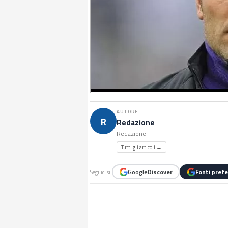
AUTORE
R
Redazione
Redazione
Tutti gli articoli →
Google
Discover
Fonti prefe
Seguici su