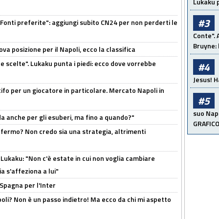
Lukaku p
#3
Fonti preferite": aggiungi subito CN24 per non perderti le
Conte". 
Bruyne: 
a posizione per il Napoli, ecco la classifica
e scelte". Lukaku punta i piedi: ecco dove vorrebbe
#4
Jesus! H
tifo per un giocatore in particolare. Mercato Napoli in
#5
suo Napo
rda anche per gli esuberi, ma fino a quando?"
GRAFIC
 fermo? Non credo sia una strategia, altrimenti
Lukaku: "Non c'è estate in cui non voglia cambiare
a s'affeziona a lui"
 Spagna per l'Inter
poli? Non è un passo indietro! Ma ecco da chi mi aspetto