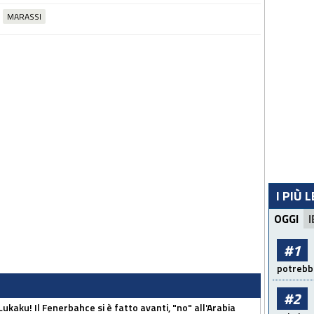
MARASSI
I PIÙ 
OGGI
I
#1
potrebbe
#2
kaku! Il Fenerbahce si è fatto avanti, "no" all'Arabia