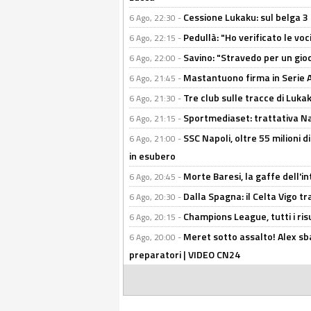
Cessione Lukaku: sul belga 3 
6 Ago, 22:30 -
Pedullà: "Ho verificato le vo
6 Ago, 22:15 -
Savino: "Stravedo per un gio
6 Ago, 22:00 -
Mastantuono firma in Serie A, 
6 Ago, 21:45 -
Tre club sulle tracce di Luka
6 Ago, 21:30 -
Sportmediaset: trattativa Nap
6 Ago, 21:15 -
SSC Napoli, oltre 55 milioni d
6 Ago, 21:00 -
in esubero
Morte Baresi, la gaffe dell'i
6 Ago, 20:45 -
Dalla Spagna: il Celta Vigo tr
6 Ago, 20:30 -
Champions League, tutti i ris
6 Ago, 20:15 -
Meret sotto assalto! Alex sba
6 Ago, 20:00 -
preparatori | VIDEO CN24