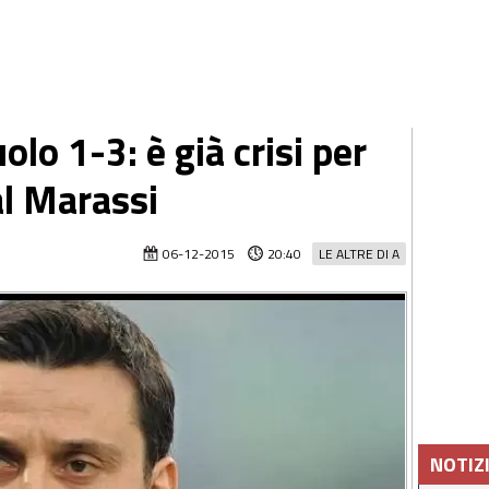
o 1-3: è già crisi per
al Marassi
06-12-2015
20:40
LE ALTRE DI A
NOTIZ