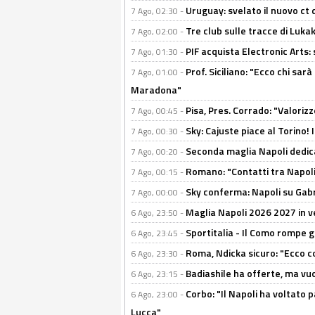
Uruguay: svelato il nuovo ct d
7 Ago, 02:30 -
Tre club sulle tracce di Luka
7 Ago, 02:00 -
PIF acquista Electronic Arts: 
7 Ago, 01:30 -
Prof. Siciliano: "Ecco chi sarà
7 Ago, 01:00 -
Maradona"
Pisa, Pres. Corrado: "Valoriz
7 Ago, 00:45 -
Sky: Cajuste piace al Torino!
7 Ago, 00:30 -
Seconda maglia Napoli dedica
7 Ago, 00:20 -
Romano: "Contatti tra Napoli 
7 Ago, 00:15 -
Sky conferma: Napoli su Gabr
7 Ago, 00:00 -
Maglia Napoli 2026 2027 in ve
6 Ago, 23:50 -
Sportitalia - Il Como rompe g
6 Ago, 23:45 -
Roma, Ndicka sicuro: "Ecco c
6 Ago, 23:30 -
Badiashile ha offerte, ma vu
6 Ago, 23:15 -
Corbo: "Il Napoli ha voltato 
6 Ago, 23:00 -
Lucca"