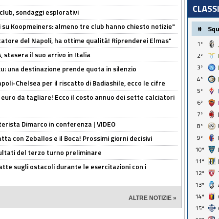
CLASS
club, sondaggi esplorativi
ci su Koopmeiners: almeno tre club hanno chiesto notizie"
#
Sq
catore del Napoli, ha ottime qualità! Riprenderei Elmas"
1º
stasera il suo arrivo in Italia
2º
3º
ku: una destinazione prende quota in silenzio
4º
oli-Chelsea per il riscatto di Badiashile, ecco le cifre
5º
i euro da tagliare! Ecco il costo annuo dei sette calciatori
6º
7º
nterista Dimarco in conferenza | VIDEO
8º
atta con Zeballos e il Boca! Prossimi giorni decisivi
9º
10º
ultati del terzo turno preliminare
11º
tte sugli ostacoli durante le esercitazioni con i
12º
13º
14º
ALTRE NOTIZIE »
15º