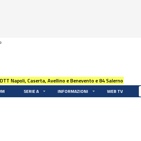
0
 DTT Napoli, Caserta, Avellino e Benevento e 84 Salerno
UM
SERIE A
INFORMAZIONI
WEB TV