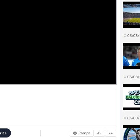
05/08/
05/08/
06/08/
🖶 Stampa
A−
A+
rite