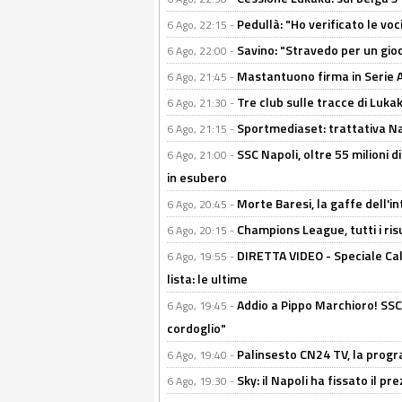
Pedullà: "Ho verificato le vo
6 Ago, 22:15 -
Savino: "Stravedo per un gio
6 Ago, 22:00 -
Mastantuono firma in Serie A, 
6 Ago, 21:45 -
Tre club sulle tracce di Luka
6 Ago, 21:30 -
Sportmediaset: trattativa Nap
6 Ago, 21:15 -
SSC Napoli, oltre 55 milioni d
6 Ago, 21:00 -
in esubero
Morte Baresi, la gaffe dell'i
6 Ago, 20:45 -
Champions League, tutti i ris
6 Ago, 20:15 -
DIRETTA VIDEO - Speciale Cal
6 Ago, 19:55 -
lista: le ultime
Addio a Pippo Marchioro! SSC N
6 Ago, 19:45 -
cordoglio"
Palinsesto CN24 TV, la prog
6 Ago, 19:40 -
Sky: il Napoli ha fissato il p
6 Ago, 19:30 -