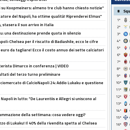
ci su Koopmeiners: almeno tre club hanno chiesto notizie"
#
Sq
catore del Napoli, ha ottime qualità! Riprenderei Elmas"
1º
stasera il suo arrivo in Italia
2º
ku: una destinazione prende quota in silenzio
3º
4º
oli-Chelsea per il riscatto di Badiashile, ecco le cifre
5º
i euro da tagliare! Ecco il costo annuo dei sette calciatori
6º
7º
nterista Dimarco in conferenza | VIDEO
8º
ultati del terzo turno preliminare
9º
ciomercato di CalcioNapoli 24: Addio Lukaku e questione
10º
11º
12º
apoli in lutto: "De Laurentiis e Allegri si uniscono al
13º
14º
rammazione della settimana: cosa vedere oggi?
15º
rezzo di Lukaku! Il 40% della rivendita spetta al Chelsea
16º