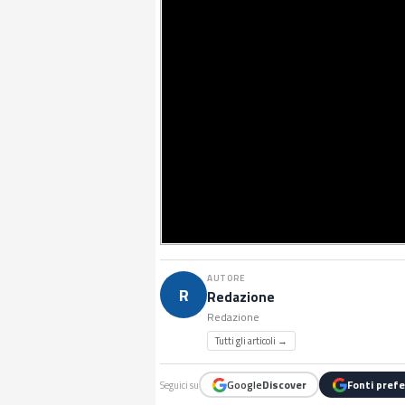
AUTORE
R
Redazione
Redazione
Tutti gli articoli →
Google
Discover
Fonti prefe
Seguici su