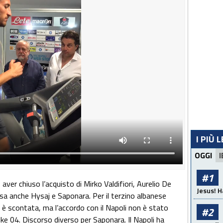
I PIÙ 
OGGI
I
#1
ver chiuso l’acquisto di Mirko Valdifiori, Aurelio De
Jesus! H
sa anche Hysaj e Saponara. Per il terzino albanese
e è scontata, ma l’accordo con il Napoli non è stato
#2
lke 04. Discorso diverso per Saponara. Il Napoli ha