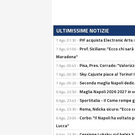
ULTIMISSIME NOTIZIE
PIF acquista Electronic Arts: 
7 Ago, 01:30 -
Prof. Siciliano: "Ecco chi sarà
7 Ago, 01:00 -
Maradona"
Pisa, Pres. Corrado: "Valoriz
7 Ago, 00:45 -
Sky: Cajuste piace al Torino!
7 Ago, 00:30 -
Seconda maglia Napoli dedica
7 Ago, 00:20 -
Maglia Napoli 2026 2027 in ve
6 Ago, 23:50 -
Sportitalia - Il Como rompe g
6 Ago, 23:45 -
Roma, Ndicka sicuro: "Ecco c
6 Ago, 23:30 -
Corbo: "Il Napoli ha voltato 
6 Ago, 23:00 -
Lucca"
Cessione Lukaku: sul belga 3 
6 Ago, 22:30 -