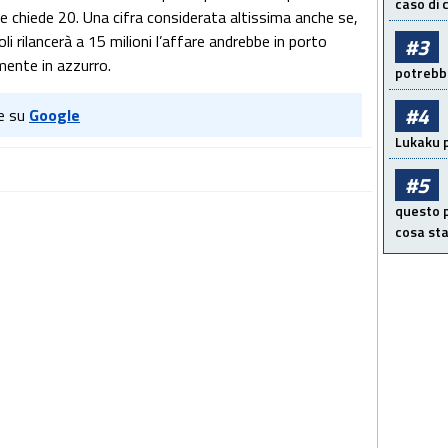
caso di
e chiede 20. Una cifra considerata altissima anche se,
i rilancerà a 15 milioni l’affare andrebbe in porto
#3
mente in azzurro.
potrebbe
#4
e su
Google
Lukaku p
#5
questo p
cosa sta