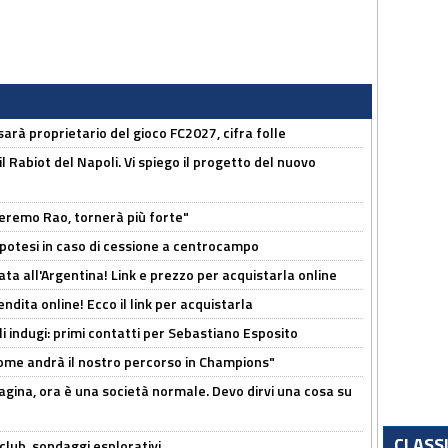
sarà proprietario del gioco FC2027, cifra folle
 il Rabiot del Napoli. Vi spiego il progetto del nuovo
zeremo Rao, tornerà più forte"
 Ipotesi in caso di cessione a centrocampo
ta all'Argentina! Link e prezzo per acquistarla online
ndita online! Ecco il link per acquistarla
li indugi: primi contatti per Sebastiano Esposito
ome andrà il nostro percorso in Champions"
pagina, ora è una società normale. Devo dirvi una cosa su
CLASS
club, sondaggi esplorativi