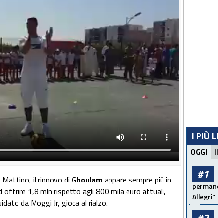
I PIÙ 
OGGI
I
#1
l Mattino, il rinnovo di
Ghoulam
appare sempre più in
permanen
ad offrire 1,8 mln rispetto agli 800 mila euro attuali,
Allegri"
idato da Moggi Jr, gioca al rialzo.
#2