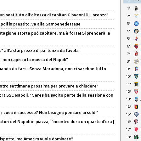
1º
n sostituto all’altezza di capitan Giovanni Di Lorenzo"
2º
Napoli in prestito: va alla Sambenedettese
3º
4º
stagione storta può capitare, ma è forte! Si prenderà la
5º
6º
s" all'asta: prezzo di partenza da favola
7º
, non capisco la mossa del Napoli"
8º
omanda da farsi. Senza Maradona, non ci sarebbe tutto
9º
10º
11º
contro settimana prossima per provare a chiudere"
12º
port SSC Napoli: "Neres ha svolto parte della sessione con
13º
14º
li, cosa è successo? Non bisogna pensare ai soldi"
15º
atori del Napoli in piazza, l'incontro dura un quarto d'ora |
16º
17º
18º
o rispetto, ma Amorim vuole dominare"