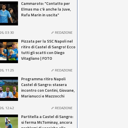
Cammaroto: "Contatto per
Elmas ma c'è anche la Juve,
Rafa Marin in uscita"
26, 03:30
REDAZIONE
Pizzata per la SSC Napoli nel
ritiro di Castel di Sangro! Ecco
tutti gli scatti con Diego
Vitagliano | FOTO
26, 11:25
REDAZIONE
Programma ritiro Napoli
Castel di Sangro: stasera
incontro con Contini, Giovane,
Marianucci e Mazzocchi
26, 12:42
REDAZIONE
Partitella a Castel di Sangro:
si ferma McTominay, ancora
problemi di vesciche alla