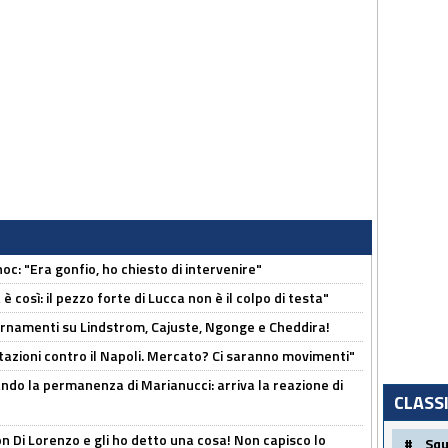
c: "Era gonfio, ho chiesto di intervenire"
così: il pezzo forte di Lucca non è il colpo di testa"
iornamenti su Lindstrom, Cajuste, Ngonge e Cheddira!
Rotazioni contro il Napoli. Mercato? Ci saranno movimenti"
cando la permanenza di Marianucci: arriva la reazione di
CLASS
n Di Lorenzo e gli ho detto una cosa! Non capisco lo
#
Sq