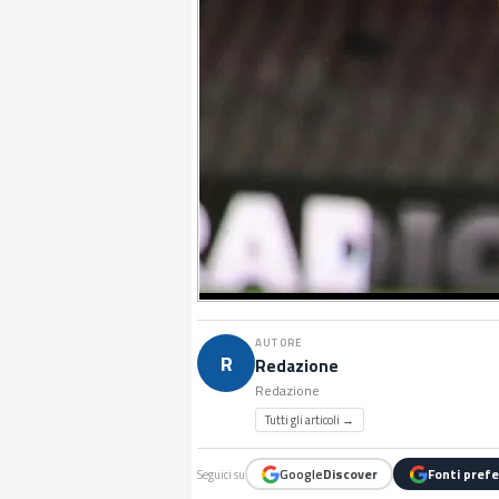
AUTORE
R
Redazione
Redazione
Tutti gli articoli →
Google
Discover
Fonti prefe
Seguici su