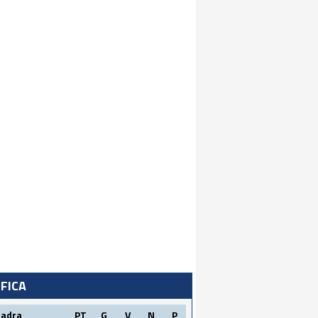
IFICA
uadra
PT
G
V
N
P