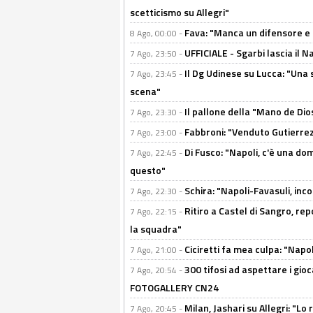
scetticismo su Allegri"
Fava: "Manca un difensore e u
8 Ago, 00:00 -
UFFICIALE - Sgarbi lascia il 
7 Ago, 23:50 -
Il Dg Udinese su Lucca: "Una 
7 Ago, 23:45 -
scena"
Il pallone della "Mano de Dio
7 Ago, 23:30 -
Fabbroni: "Venduto Gutierrez
7 Ago, 23:00 -
Di Fusco: "Napoli, c'è una d
7 Ago, 22:45 -
questo"
Schira: "Napoli-Favasuli, in
7 Ago, 22:30 -
Ritiro a Castel di Sangro, re
7 Ago, 22:15 -
la squadra"
Ciciretti fa mea culpa: "Napo
7 Ago, 21:00 -
300 tifosi ad aspettare i gioc
7 Ago, 20:54 -
FOTOGALLERY CN24
Milan, Jashari su Allegri: "L
7 Ago, 20:45 -