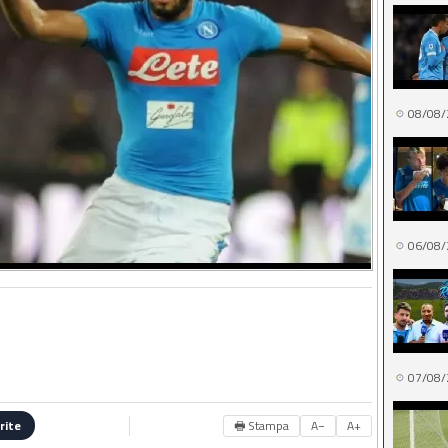
08/08/
06/08/
07/08/
🖶 Stampa
A−
A+
rite