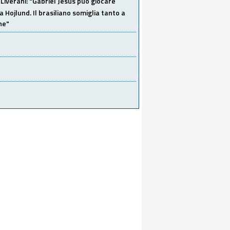
Liverani: "Gabriel Jesus può giocare
a Hojlund. Il brasiliano somiglia tanto a
ne"