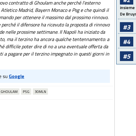
 nuovo contratto di Ghoulam anche perché l'esterno
insieme 
di Atletico Madrid, Bayern Monaco e Psg e che quindi il
De Bruy
amando per ottenere il massimo dal prossimo rinnovo.
 perché il difensore ha ricevuto la proposta di rinnovo
#3
de nelle prossime settimane. Il Napoli ha iniziato da
tto, ma il terzino ha ancora qualche tentennamento: a
#4
 difficile poter dire di no a una eventuale offerta da
ti a pagare per il terzino impegnato in questi giorni in
#5
e su
Google
GHOULAM
PSG
30MLN