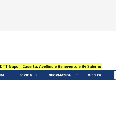
0
 DTT Napoli, Caserta, Avellino e Benevento e 84 Salerno
UM
SERIE A
INFORMAZIONI
WEB TV