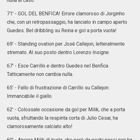
nulla al caso.
71' - GOL DEL BENFICA! Errore clamoroso di Jorginho
che, con un retropassaggio, ha lanciato in campo aperto
Guedes. Bel dribbling su Reina e gol a porta vuota!
69' - Standing ovation per Josè Callejon, letteralmente
stremato. Al suo posto dentro Lorenzo Insigne.
67' - Esce Carrillo e dentro Guedes nel Benfica.
Tatticamente non cambia nulla.
65' - Fallo di frustrazione di Carrillo su Callejon.
Immancabile il giallo.
62' - Colossale occasione da gol per Milik, che a porta
vuota, sfruttando la respinta corta di Julio Cesar, ha
clamorosamente calciato alto!
60' - Ancora Milik di testa, che però da pochi passi non ha