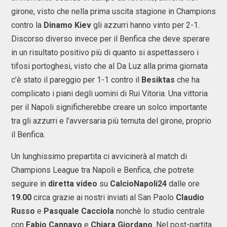
girone, visto che nella prima uscita stagione in Champions
contro la
Dinamo Kiev
gli azzurri hanno vinto per 2-1.
Discorso diverso invece per il Benfica che deve sperare
in un risultato positivo più di quanto si aspettassero i
tifosi portoghesi, visto che al Da Luz alla prima giornata
c’è stato il pareggio per 1-1 contro il
Besiktas
che ha
complicato i piani degli uomini di Rui Vitoria. Una vittoria
per il Napoli significherebbe creare un solco importante
tra gli azzurri e l’avversaria più temuta del girone, proprio
il Benfica.
Un lunghissimo prepartita ci avvicinerà al match di
Champions League tra Napoli e Benfica, che potrete
seguire in
diretta video
su
CalcioNapoli24
dalle ore
19.00
circa grazie ai nostri inviati al San Paolo
Claudio
Russo
e
Pasquale Cacciola
nonchè lo studio centrale
con
Fabio Cannavo
e
Chiara Giordano
. Nel post-partita