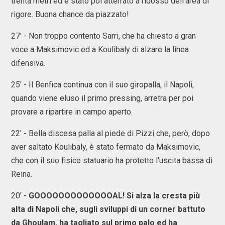
trenta metri ed è stato poi atterrato a ridosso dell'area di
rigore. Buona chance da piazzato!
27' - Non troppo contento Sarri, che ha chiesto a gran
voce a Maksimovic ed a Koulibaly di alzare la linea
difensiva.
25' - Il Benfica continua con il suo giropalla, il Napoli,
quando viene eluso il primo pressing, arretra per poi
provare a ripartire in campo aperto.
22' - Bella discesa palla al piede di Pizzi che, però, dopo
aver saltato Koulibaly, è stato fermato da Maksimovic,
che con il suo fisico statuario ha protetto l'uscita bassa di
Reina.
20' -
GOOOOOOOOOOOOOAL! Si alza la cresta più
alta di Napoli che, sugli sviluppi di un corner battuto
da Ghoulam, ha tagliato sul primo palo ed ha