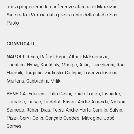
poi vi proporremo le conferenze stampa di
Maurizio
Sarri
e
Rui Vitoria
dalla press room dello stadio San
Paolo.
CONVOCATI
NAPOLI:
Reina, Rafael, Sepe, Albiol, Maksimovic,
Ghoulam, Hysaj, Koulibaly, Maggio, Allan, Giaccherini, Rog,
Hamsik, Jorginho, Zielinski, Callejon, Lorenzo Insigne,
Mertens, Gabbiadini, Milik
BENFICA:
Ederson, Júlio César, Paulo Lopes; Lisandro,
Grimaldo, Luisão, Lindelof, Eliseu, André Almeida, Nélson
Semedo, Rúben Dias; Fejsa, André Horta, Carrillo, Salvio,
Pizzi, Cervi, Celis; Gonçalo Guedes, Mitroglou, José
Gomes.