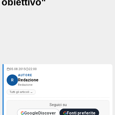
obiettivo"
05.08.2015
22:00
AUTORE
Redazione
R
Redazione
Tutti gli articoli →
Seguici su
Google
Discover
Fonti preferite