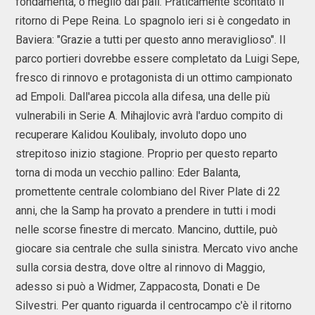
fondamenta, o meglio dai pali. Praticamente scontato il
ritorno di Pepe Reina. Lo spagnolo ieri si è congedato in
Baviera: "Grazie a tutti per questo anno meraviglioso". Il
parco portieri dovrebbe essere completato da Luigi Sepe,
fresco di rinnovo e protagonista di un ottimo campionato
ad Empoli. Dall'area piccola alla difesa, una delle più
vulnerabili in Serie A. Mihajlovic avrà l'arduo compito di
recuperare Kalidou Koulibaly, involuto dopo uno
strepitoso inizio stagione. Proprio per questo reparto
torna di moda un vecchio pallino: Eder Balanta,
promettente centrale colombiano del River Plate di 22
anni, che la Samp ha provato a prendere in tutti i modi
nelle scorse finestre di mercato. Mancino, duttile, può
giocare sia centrale che sulla sinistra. Mercato vivo anche
sulla corsia destra, dove oltre al rinnovo di Maggio,
adesso si può a Widmer, Zappacosta, Donati e De
Silvestri. Per quanto riguarda il centrocampo c'è il ritorno