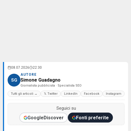
08.07.2026
22:30
AUTORE
Simone Guadagno
SG
Giornalista pubblicista · Specialista SEO
Tutti gli articoli →
𝕏 Twitter
LinkedIn
Facebook
Instagram
Seguici su
Google
Discover
Fonti preferite