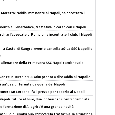
Moretto: "Addio imminente al Napoli, ha accettato il
mento al Fenerbahce, trattativa in corso con il Napoli
hia: l'avvocato di Romelu ha incontrato il club, il Napoli
 a Castel di Sangro: evento cancellato? La SSC Napoli lo
i
 allenatore della Primavera SSC Napoli: amichevole
venire in Turchia": Lukaku pronto a dire addio al Napoli?
'è un'idea differente da quella del Napoli
oncreta! L'Arsenal fa il prezzo per cederlo al Napoli
Napoli: futuro al bivio, due ipotesi per il centrocampista
le formazione di Allegri: c'è una grande novità
cato! Solo Lukaku può
sbloccare
la trattativa, la situazione