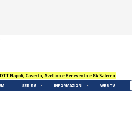
0
 DTT Napoli, Caserta, Avellino e Benevento e 84 Salerno
UM
SERIE A
INFORMAZIONI
WEB TV