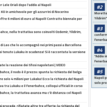
 Lele Oriali dopo l'addio al Napoli
#2
 KO in amichevole per gli azzurrini di Nocerino
Moretto:
Yildirim"
offre 6 milioni di euro al Napoli! Contratto biennale per
#3
hce, nella trattativa sono coinvolti Ozdemir, Yildirim,
conferma
Fenerb
 di Leo che lo accompagnò nei primi passi a Barcellona
#4
i tenuto Lukaku in scadenza! Si è raccontata la versione
"Addio i
Fenerba
ate la reazione dei tifosi napoletani | VIDEO
#5
ahce, il nodo è il prezzo: spunta la richiesta del belga
Napoli p
re solo 4 milioni per Lukaku! Ecco la richiesta del Napoli
solo pr
a tra Lukaku e il Fenerbahce, colloqui ufficiali in corso
bahce, la trattativa avanza ma c'è distanza col Napoli
 procede, rifiutate altre tre offerte: la richiesta del