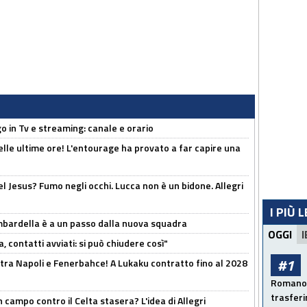
o in Tv e streaming: canale e orario
elle ultime ore! L'entourage ha provato a far capire una
el Jesus? Fumo negli occhi. Lucca non è un bidone. Allegri
I PIÙ 
bardella è a un passo dalla nuova squadra
OGGI
I
, contatti avviati: si può chiudere così"
#1
 tra Napoli e Fenerbahce! A Lukaku contratto fino al 2028
Romano: 
trasfer
 campo contro il Celta stasera? L'idea di Allegri