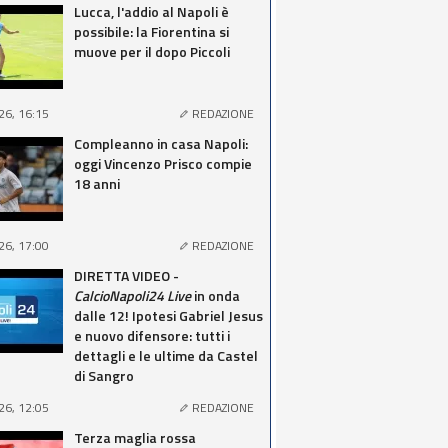
Lucca, l'addio al Napoli è
possibile: la Fiorentina si
muove per il dopo Piccoli
26, 16:15
REDAZIONE
Compleanno in casa Napoli:
oggi Vincenzo Prisco compie
18 anni
26, 17:00
REDAZIONE
DIRETTA VIDEO -
CalcioNapoli24 Live
in onda
dalle 12! Ipotesi Gabriel Jesus
e nuovo difensore: tutti i
dettagli e le ultime da Castel
di Sangro
26, 12:05
REDAZIONE
Terza maglia rossa