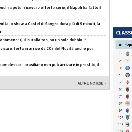
ochi a poter ricevere offerte serie, il Napoli ha fatto il
olta lo show a Castel di Sangro dura più di 9 minuti, la
i
CLASS
enomeno! Qui in Italia top, ho un solo dubbio..."
#
Sq
isa: offerta in arrivo da 20 mln! Novità anche per
1º
2º
omplesso: il brasiliano non può arrivare in prestito, il
3º
4º
5º
ALTRE NOTIZIE »
6º
7º
8º
9º
10º
11º
12º