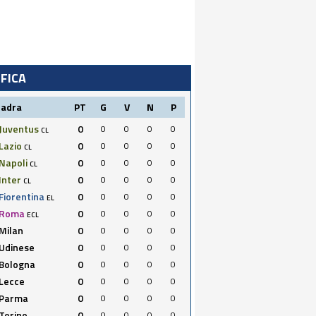
IFICA
uadra
PT
G
V
N
P
Juventus
0
0
0
0
0
CL
Lazio
0
0
0
0
0
CL
Napoli
0
0
0
0
0
CL
Inter
0
0
0
0
0
CL
Fiorentina
0
0
0
0
0
EL
Roma
0
0
0
0
0
ECL
Milan
0
0
0
0
0
Udinese
0
0
0
0
0
Bologna
0
0
0
0
0
Lecce
0
0
0
0
0
Parma
0
0
0
0
0
Torino
0
0
0
0
0