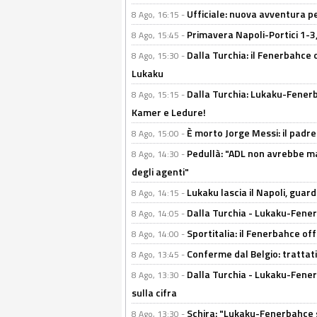
Ufficiale: nuova avventura per
8 Ago, 16:15 -
Primavera Napoli-Portici 1-3,
8 Ago, 15:45 -
Dalla Turchia: il Fenerbahce 
8 Ago, 15:30 -
Lukaku
Dalla Turchia: Lukaku-Fenerba
8 Ago, 15:15 -
Kamer e Ledure!
È morto Jorge Messi: il padre
8 Ago, 15:00 -
Pedullà: "ADL non avrebbe ma
8 Ago, 14:30 -
degli agenti"
Lukaku lascia il Napoli, guard
8 Ago, 14:15 -
Dalla Turchia - Lukaku-Fenerb
8 Ago, 14:05 -
Sportitalia: il Fenerbahce off
8 Ago, 14:00 -
Conferme dal Belgio: trattativ
8 Ago, 13:45 -
Dalla Turchia - Lukaku-Fener
8 Ago, 13:30 -
sulla cifra
Schira: "Lukaku-Fenerbahce si
8 Ago, 13:30 -