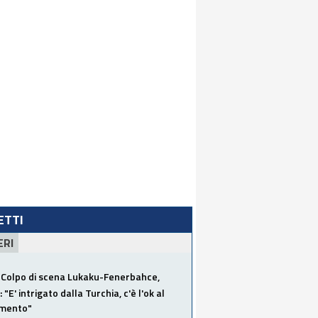
LETTI
ERI
Colpo di scena Lukaku-Fenerbahce,
"E' intrigato dalla Turchia, c'è l'ok al
imento"