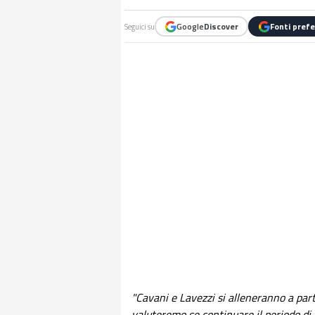
Google
Discover
Fonti prefe
Seguici su
"Cavani e Lavezzi si alleneranno a par
valuteremo se continuare il periodo di 