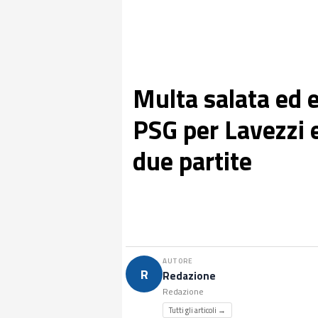
Multa salata ed e
PSG per Lavezzi 
due partite
AUTORE
R
Redazione
Redazione
Tutti gli articoli →