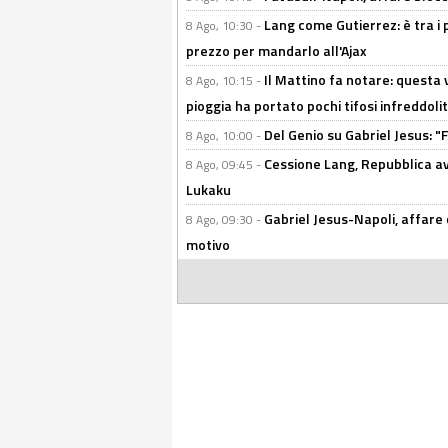
Lang come Gutierrez: è tra i p
8 Ago, 10:30 -
prezzo per mandarlo all'Ajax
Il Mattino fa notare: questa v
8 Ago, 10:15 -
pioggia ha portato pochi tifosi infreddolit
Del Genio su Gabriel Jesus: "F
8 Ago, 10:00 -
Cessione Lang, Repubblica avv
8 Ago, 09:45 -
Lukaku
Gabriel Jesus-Napoli, affare c
8 Ago, 09:30 -
motivo