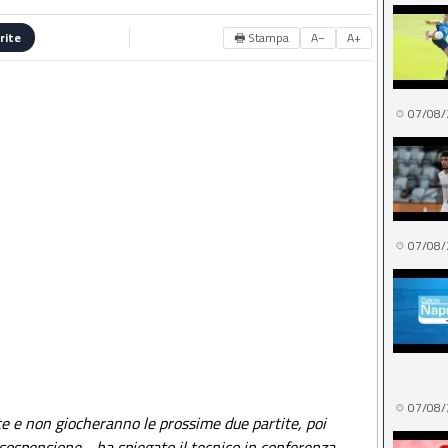
🖶 Stampa
A−
A+
rite
07/08/
07/08/
07/08/
te e non giocheranno le prossime due partite, p
oi
sospensione - ha spiegato il tecnico in conferenza -