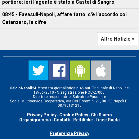
portiere: ieri l'agente è stato a Castel di Sangro
08:45 - Favasuli-Napoli, affare fatto: c'è l'accordo col
Catanzaro, le cifre
Altre Notizie »
CalcioNapoli24.it
testata giornalistica n.46 aut. Tribunale di Napoli del
18/06/2010 - N. registrazione ROC-27006.
Direttore responsabile: Salvatore Passante
Social Multiservice Cooperativa, Via Dei Fiorentini 21, 80133 Napoli P.I.
08796131210
Privacy Policy
Cookie Policy
Chi Siamo
-
-
Organigramma
Contatti
Rettifiche
Linee Guida
-
-
-
Preferenze Privacy