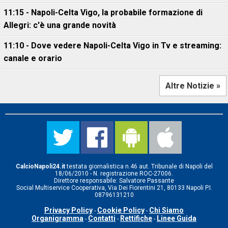
11:15 - Napoli-Celta Vigo, la probabile formazione di
Allegri: c'è una grande novità
11:10 - Dove vedere Napoli-Celta Vigo in Tv e streaming:
canale e orario
Altre Notizie »
CalcioNapoli24.it
testata giornalistica n.46 aut. Tribunale di Napoli del
18/06/2010 - N. registrazione ROC-27006.
Direttore responsabile: Salvatore Passante
Social Multiservice Cooperativa, Via Dei Fiorentini 21, 80133 Napoli P.I.
08796131210
Privacy Policy
Cookie Policy
Chi Siamo
-
-
Organigramma
Contatti
Rettifiche
Linee Guida
-
-
-