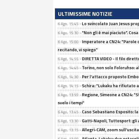
ULTIMISSIME NOTIZIE
Lo svincolato Juan Jesus prop
6 Ago, 15:45 -
"Non gli è mai piaciuto". Cosa
6 Ago, 15:30 -
Imperatore a CN24: "Parole d
6 Ago, 15:00 -
recitando, vi spiego"
DIRETTA VIDEO - Il filo dirett
6 Ago, 14:55 -
Torino, non solo Foloruhso: a
6 Ago, 14:45 -
Per l'attacco proposto Embolo
6 Ago, 14:30 -
Schira: "Lukaku ha rifiutato 
6 Ago, 14:15 -
Regione, Simeone a CN24: "St
6 Ago, 13:59 -
svelo i tempi"
Caso Sebastiano Esposito: la v
6 Ago, 13:45 -
Gatti-Napoli, Tuttosport: gli
6 Ago, 13:30 -
Allegri-CAM, zoom sull'uscit
6 Ago, 13:15 -
Atlanta-Lukaku: due ostacoli
6 Ago, 13:00 -