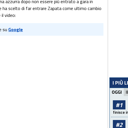
ina azzurra dopo non essere più entrato a gara in
e ha scelto di far entrare Zapata come ultimo cambio
 il video:
e su
Google
I PIÙ 
OGGI
I
#1
finisce i
#2