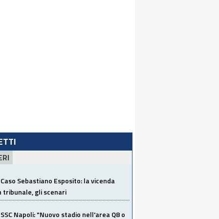
LETTI
ERI
Caso Sebastiano Esposito: la vicenda
n tribunale, gli scenari
SSC Napoli: "Nuovo stadio nell'area Q8 o