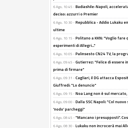
Badiashile-Napoli, accelerata
6 Ago, 10:45 -
deciso: azzurri o Premier
Repubblica - Addio Lukaku en
6 Ago, 10:30 -
ultime
Politano a KKN: "Voglio fare qu
6 Ago, 10:15 -
esperimenti di Allegri..."
Palinsesto CN24 TV, la prog
6 Ago, 10:05 -
Gutierrez: "Felice di essere 
6 Ago, 09:45 -
prima di firmare"
Cagliari, il DG attacca Espos
6 Ago, 09:31 -
Giuffredi: "Lo denuncio"
Noa Lang non è sul mercato, Il
6 Ago, 09:15 -
Dalla SSC Napoli: "Col nuovo
6 Ago, 09:00 -
'nodo' parcheggi"
"Mancano i presupposti". Cos
6 Ago, 08:45 -
Lukaku non incrocerà mai Alleg
6 Ago, 08:30 -