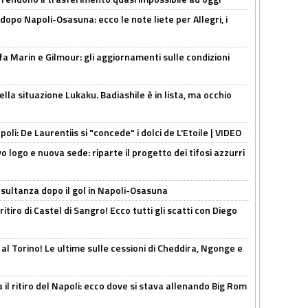
dopo Napoli-Osasuna: ecco le note liete per Allegri, i
Marin e Gilmour: gli aggiornamenti sulle condizioni
lla situazione Lukaku. Badiashile è in lista, ma occhio
apoli: De Laurentiis si "concede" i dolci de L'Etoile | VIDEO
 logo e nuova sede: riparte il progetto dei tifosi azzurri
esultanza dopo il gol in Napoli-Osasuna
ritiro di Castel di Sangro! Ecco tutti gli scatti con Diego
 al Torino! Le ultime sulle cessioni di Cheddira, Ngonge e
 il ritiro del Napoli: ecco dove si stava allenando Big Rom