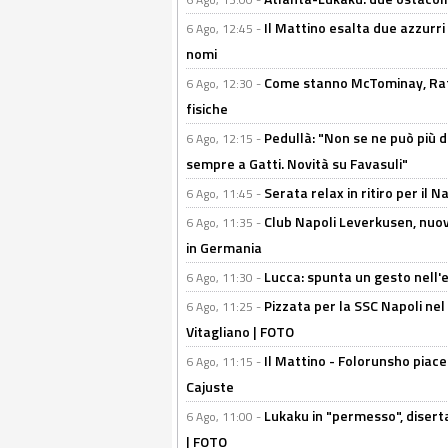
Il Mattino esalta due azzurri 
6 Ago, 12:45 -
nomi
Come stanno McTominay, Rafa 
6 Ago, 12:30 -
fisiche
Pedullà: "Non se ne può più de
6 Ago, 12:15 -
sempre a Gatti. Novità su Favasuli"
Serata relax in ritiro per il N
6 Ago, 11:45 -
Club Napoli Leverkusen, nuovo
6 Ago, 11:35 -
in Germania
Lucca: spunta un gesto nell'
6 Ago, 11:30 -
Pizzata per la SSC Napoli nel 
6 Ago, 11:25 -
Vitagliano | FOTO
Il Mattino - Folorunsho piace
6 Ago, 11:15 -
Cajuste
Lukaku in "permesso", diserta
6 Ago, 11:00 -
| FOTO