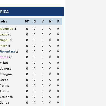
IFICA
uadra
PT
G
V
N
P
Juventus
0
0
0
0
0
CL
Lazio
0
0
0
0
0
CL
Napoli
0
0
0
0
0
CL
Inter
0
0
0
0
0
CL
Fiorentina
0
0
0
0
0
EL
Roma
0
0
0
0
0
ECL
Milan
0
0
0
0
0
Udinese
0
0
0
0
0
Bologna
0
0
0
0
0
Lecce
0
0
0
0
0
Parma
0
0
0
0
0
Torino
0
0
0
0
0
Atalanta
0
0
0
0
0
Genoa
0
0
0
0
0