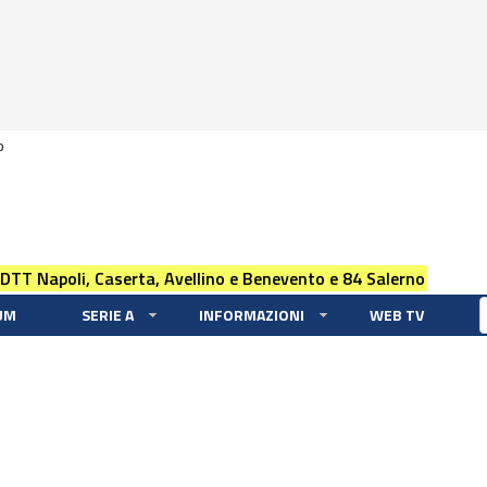
0
 DTT Napoli, Caserta, Avellino e Benevento e 84 Salerno
UM
SERIE A
INFORMAZIONI
WEB TV