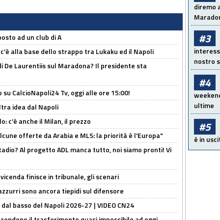
diremo a
Maradon
#3
osto ad un club di A
interess
 c'è alla base dello strappo tra Lukaku ed il Napoli
nostro s
i De Laurentiis sul Maradona? Il presidente sta
#4
o su CalcioNapoli24 Tv, oggi alle ore 15:00!
weekend!
ultime
ltra idea dal Napoli
: c'è anche il Milan, il prezzo
#5
alcune offerte da Arabia e MLS: la priorità è l'Europa"
è in usci
adio? Al progetto ADL manca tutto, noi siamo pronti! Vi
icenda finisce in tribunale, gli scenari
 azzurri sono ancora tiepidi sul difensore
a dal basso del Napoli 2026-27 | VIDEO CN24
 rendono il trasferimento quasi impossibile ad oggi