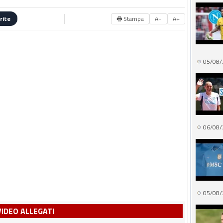
🖶 Stampa
A−
A+
rite
05/08/
06/08/
05/08/
VIDEO ALLEGATI