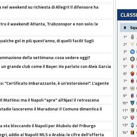
 nel weekend su richiesta di Allegri! Il difensore ha
CLASS
tro il weekend! Atlanta, Trabzonspor e non solo: le
#
Sq
1º
alche gol in più quest'anno, di quelli facili! Sugli
2º
3º
rammazione della settimana: cosa vedere oggi?
4º
in un grande club come il Bayer. Ho parlato con Aleix Garcia
5º
6º
7º
ito: "Certificato imbarazzante, è un'estorsione!". L'agente
8º
9º
 Mattino: ma il Napoli "apre" all'Ajax! Il retroscena
10º
 stadio lasceremo il Maradona! Il Comune dimentica il
11º
12º
13º
a sta bloccando il Napoli per Atubolu del Friburgo
14º
ri, addio al Napoli! MLS o Arabia: le cifre dell'offerta