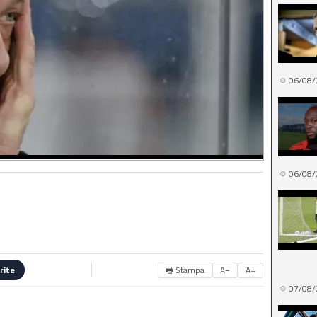
06/08/
06/08/
🖶 Stampa
A−
A+
rite
07/08/