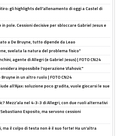
ritiro: gli highlights dell'allenamento di oggi a Castel di
e in pole. Cessioni decisive per sbloccare Gabriel Jesus e
sato a De Bruyne, tutto dipende da Leao
e, svelata la natura del problema fisico"
chini, agente di Allegri (e Gabriel Jesus) | FOTO CN24
considera impossibile l'operazione Vlahovic"
De Bruyne in un altro ruolo | FOTO CN24
de all'Ajax: soluzione poco gradita, vuole giocarsi le sue
? Mezz'ala nel 4-3-3 di Allegri, con due ruoli alternativi
a Sebastiano Esposito, ma servono cessioni
, ma il colpo di testa non è il suo forte! Ha un'altra