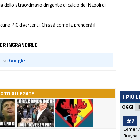
dello straordinario dirigente di calcio del Napoli di
lcune PIC divertenti. Chissà come la prenderà il
PER INGRANDIRLE
e su
Google
FOTO ALLEGATE
I PIÙ 
OGGI
I
#1
Conte". 
Bruyne: 