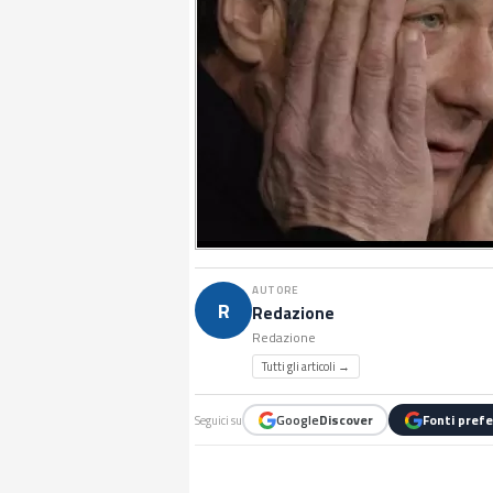
AUTORE
R
Redazione
Redazione
Tutti gli articoli →
Google
Discover
Fonti prefe
Seguici su