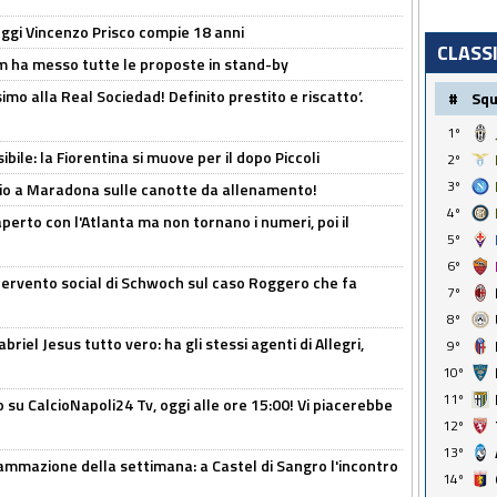
ggi Vincenzo Prisco compie 18 anni
CLASS
 ha messo tutte le proposte in stand-by
imo alla Real Sociedad! Definito prestito e riscatto’.
#
Sq
1º
ibile: la Fiorentina si muove per il dopo Piccoli
2º
3º
o a Maradona sulle canotte da allenamento!
4º
erto con l'Atlanta ma non tornano i numeri, poi il
5º
6º
ntervento social di Schwoch sul caso Roggero che fa
7º
8º
iel Jesus tutto vero: ha gli stessi agenti di Allegri,
9º
10º
11º
o su CalcioNapoli24 Tv, oggi alle ore 15:00! Vi piacerebbe
12º
13º
ammazione della settimana: a Castel di Sangro l'incontro
14º