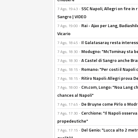
SSC Napoli, Allegri on fire in 
7 Ago, 19:43 -
Sangro | VIDEO
Rai - Ajax per Lang, Badiashil
7 Ago, 19:00 -
Vicario
Il Galatasaray resta interes
7 Ago, 18:45 -
Modugno: "McTominay sta ben
7 Ago, 18:30 -
A Castel di Sangro anche Bran
7 Ago, 18:30 -
Romano: "Per costi il Napoli 
7 Ago, 18:15 -
Ritiro Napoli: Allegri prova 
7 Ago, 18:15 -
Cm.com, Longo: "Noa Lang chiu
7 Ago, 18:00 -
chances al Napoli"
De Bruyne come Pirlo o Modric
7 Ago, 17:45 -
Cerchione: "Il Napoli osserv
7 Ago, 17:30 -
propedeutiche"
Del Genio: "Lucca alto 2 metri
7 Ago, 17:15 -
qualità"