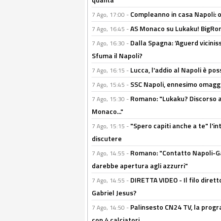
Compleanno in casa Napoli: o
7 Ago, 17:00 -
AS Monaco su Lukaku! BigRom
7 Ago, 16:45 -
Dalla Spagna: ‘Aguerd viciniss
7 Ago, 16:30 -
Sfuma il Napoli?
Lucca, l'addio al Napoli è poss
7 Ago, 16:15 -
SSC Napoli, ennesimo omaggi
7 Ago, 15:45 -
Romano: "Lukaku? Discorso ap
7 Ago, 15:30 -
Monaco..."
"Spero capiti anche a te" l'i
7 Ago, 15:15 -
discutere
Romano: "Contatto Napoli-Gabr
7 Ago, 14:55 -
darebbe apertura agli azzurri"
DIRETTA VIDEO - Il filo dirett
7 Ago, 14:55 -
Gabriel Jesus?
Palinsesto CN24 TV, la progr
7 Ago, 14:50 -
con 4 calciatori