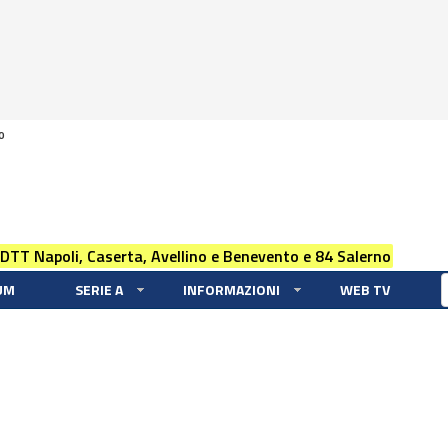
0
 DTT Napoli, Caserta, Avellino e Benevento e 84 Salerno
UM
SERIE A
INFORMAZIONI
WEB TV