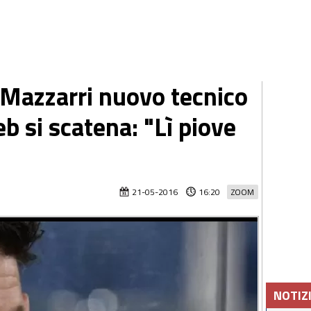
azzarri nuovo tecnico
eb si scatena: "Lì piove
21-05-2016
16:20
ZOOM
NOTIZ