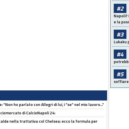
#2
Napoli? 
e la pos
#3
Lukaku p
#4
potrebbe
#5
soffiare
 "Non ho parlato con Allegri di lui, i "se" nel mio lavoro..."
ciomercato di CalcioNapoli 24:
calde nella trattativa col Chelsea: ecco la formula per