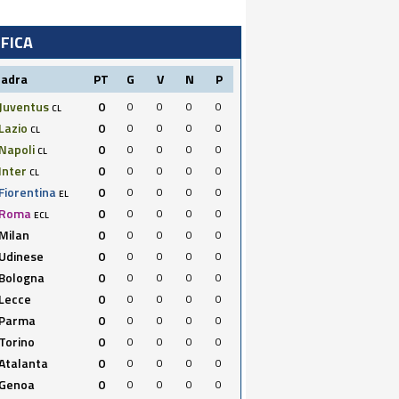
IFICA
uadra
PT
G
V
N
P
Juventus
0
0
0
0
0
CL
Lazio
0
0
0
0
0
CL
Napoli
0
0
0
0
0
CL
Inter
0
0
0
0
0
CL
Fiorentina
0
0
0
0
0
EL
Roma
0
0
0
0
0
ECL
Milan
0
0
0
0
0
Udinese
0
0
0
0
0
Bologna
0
0
0
0
0
Lecce
0
0
0
0
0
Parma
0
0
0
0
0
Torino
0
0
0
0
0
Atalanta
0
0
0
0
0
Genoa
0
0
0
0
0