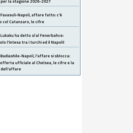
 per la stagione 2026-2027
Favasuli-Napoli, affare fatto: c'è
o col Catanzaro, le cifre
Lukaku ha detto
sì
al Fenerbahce:
o l'intesa tra i turchi ed il Napoli!
Badiashile-Napoli, l'affare si sblocca:
offerta ufficiale al Chelsea, le cifre e la
dell'affare