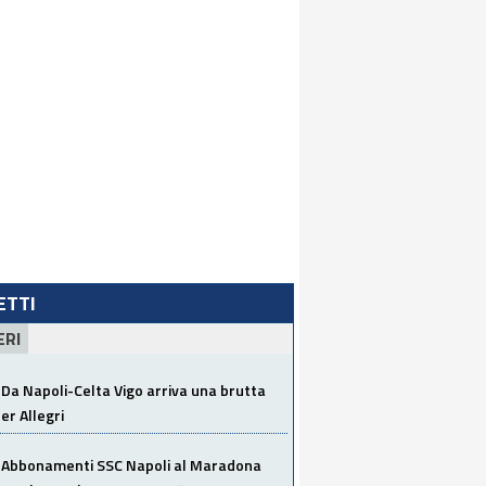
LETTI
ERI
Da Napoli-Celta Vigo arriva una brutta
per Allegri
Abbonamenti SSC Napoli al Maradona