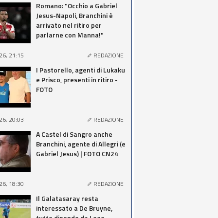
Romano: "Occhio a Gabriel
Jesus-Napoli, Branchini è
arrivato nel ritiro per
parlarne con Manna!"
26, 21:15
REDAZIONE
I Pastorello, agenti di Lukaku
e Prisco, presenti in ritiro -
FOTO
26, 20:03
REDAZIONE
A Castel di Sangro anche
Branchini, agente di Allegri (e
Gabriel Jesus) | FOTO CN24
26, 18:30
REDAZIONE
Il Galatasaray resta
interessato a De Bruyne,
tutto dipende da Leao