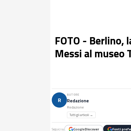
FOTO - Berlino, l
Messi al museo 
AUTORE
R
Redazione
Redazione
Tutti gli articoli →
Google
Discover
Fonti prefe
Seguici su