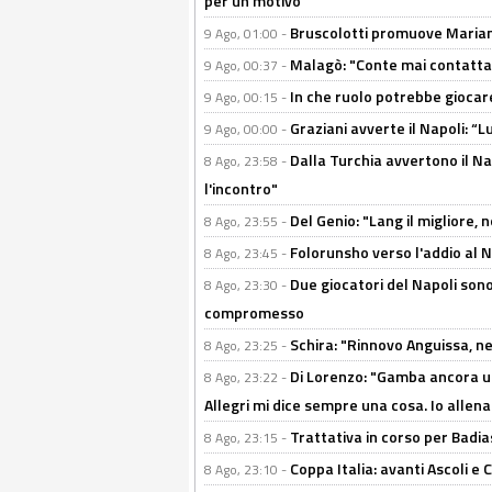
per un motivo"
Bruscolotti promuove Marianu
9 Ago, 01:00 -
Malagò: "Conte mai contattato
9 Ago, 00:37 -
In che ruolo potrebbe giocare
9 Ago, 00:15 -
Graziani avverte il Napoli: “Lu
9 Ago, 00:00 -
Dalla Turchia avvertono il Na
8 Ago, 23:58 -
l'incontro"
Del Genio: "Lang il migliore, 
8 Ago, 23:55 -
Folorunsho verso l'addio al Na
8 Ago, 23:45 -
Due giocatori del Napoli sono
8 Ago, 23:30 -
compromesso
Schira: "Rinnovo Anguissa, neg
8 Ago, 23:25 -
Di Lorenzo: "Gamba ancora u
8 Ago, 23:22 -
Allegri mi dice sempre una cosa. Io allena
Trattativa in corso per Badia
8 Ago, 23:15 -
Coppa Italia: avanti Ascoli 
8 Ago, 23:10 -