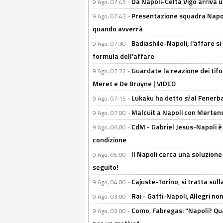
Da Napoli-Celta Vigo arriva u
9 Ago, 07:45 -
Presentazione squadra Napoli 
9 Ago, 07:43 -
quando avverrà
Badiashile-Napoli, l'affare si 
9 Ago, 07:30 -
formula dell'affare
Guardate la reazione dei tifo
9 Ago, 07:22 -
Meret e De Bruyne | VIDEO
Lukaku ha detto
sì
al Fenerbah
9 Ago, 07:15 -
Malcuit a Napoli con Mertens
9 Ago, 07:00 -
CdM - Gabriel Jesus-Napoli è
9 Ago, 06:00 -
condizione
Il Napoli cerca una soluzione
9 Ago, 05:00 -
seguito!
Cajuste-Torino, si tratta sull
9 Ago, 04:00 -
Rai - Gatti-Napoli, Allegri no
9 Ago, 03:00 -
Como, Fabregas: "Napoli? Qua
9 Ago, 02:00 -