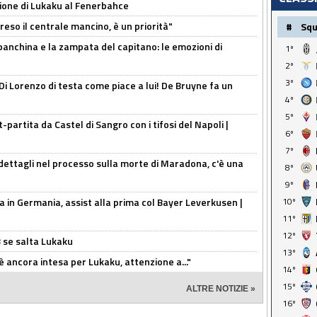
sione di Lukaku al Fenerbahce
reso il centrale mancino, è un priorità"
#
Sq
 panchina e la zampata del capitano: le emozioni di
1º
2º
3º
Di Lorenzo di testa come piace a lui! De Bruyne fa un
4º
5º
t-partita da Castel di Sangro con i tifosi del Napoli |
6º
7º
ettagli nel processo sulla morte di Maradona, c'è una
8º
9º
a in Germania, assist alla prima col Bayer Leverkusen |
10º
11º
12º
B se salta Lukaku
13º
'è ancora intesa per Lukaku, attenzione a..."
14º
15º
ALTRE NOTIZIE »
16º