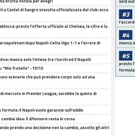
na brutta notizia per Allegri
sold out
a Castel di Sangro stavolta ufficializzata dal club: ecco
#3
l'accord
sblocca: presto l'offerta ufficiale al Chelsea, le cifre e la
#4
si napoletani dopo Napoli-Celta Vigo 1-1 e l'errore di
manca sol
#5
ce: manca solo l'intesa tra i turchi ed il Napoli!
presto l'
: "Mio fratello" - FOTO
formula 
 uno scenario che può prendere corpo solo ad una
 di mercato in Premier League, sarebbe la quinta di
a formula: il Napoli vuole garanzie sull'addio
n cambia idea: il difensore resta in corsa
ndo prendo una decisione non la cambio, ascolto gli altri