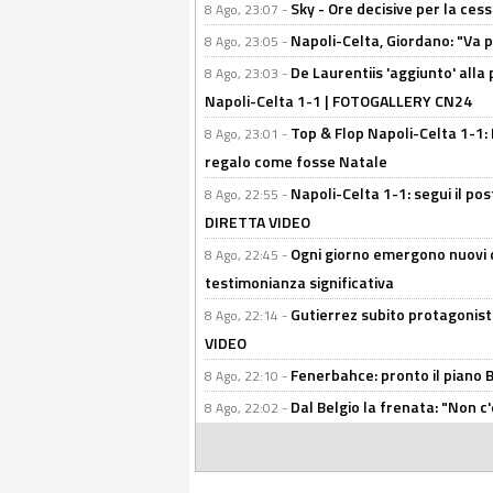
Sky - Ore decisive per la ces
8 Ago, 23:07 -
Napoli-Celta, Giordano: "Va p
8 Ago, 23:05 -
De Laurentiis 'aggiunto' alla
8 Ago, 23:03 -
Napoli-Celta 1-1 | FOTOGALLERY CN24
Top & Flop Napoli-Celta 1-1: 
8 Ago, 23:01 -
regalo come fosse Natale
Napoli-Celta 1-1: segui il pos
8 Ago, 22:55 -
DIRETTA VIDEO
Ogni giorno emergono nuovi d
8 Ago, 22:45 -
testimonianza significativa
Gutierrez subito protagonist
8 Ago, 22:14 -
VIDEO
Fenerbahce: pronto il piano 
8 Ago, 22:10 -
Dal Belgio la frenata: "Non c
8 Ago, 22:02 -