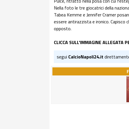
Pulce, ritratto nella posa con cui festeg
Nella foto le tre giocatrici della nazio
Tabea Kemme e Jennifer Cramer posano
essere antirazzista e ironico. Capisco 
opposto.
CLICCA SULL'IMMAGINE ALLEGATA P
segui
CalcioNapoli24.it
direttament