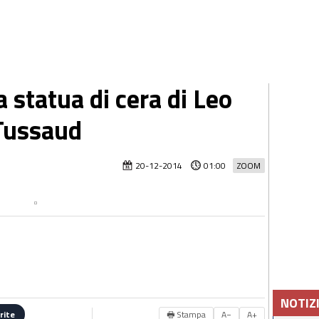
a statua di cera di Leo
Tussaud
20-12-2014
01:00
ZOOM
NOTIZ
🖶 Stampa
A−
A+
rite