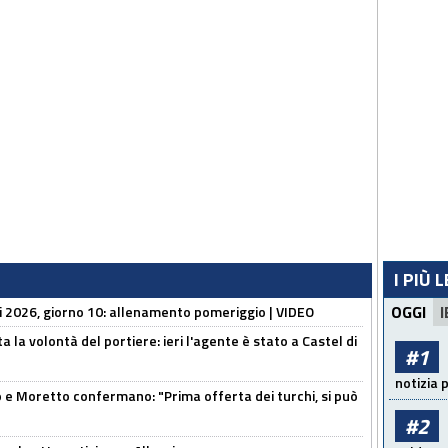
I PIÙ 
OGGI
I
li 2026, giorno 10: allenamento pomeriggio | VIDEO
 la volontà del portiere: ieri l'agente è stato a Castel di
#1
notizia 
 Moretto confermano: "Prima offerta dei turchi, si può
#2