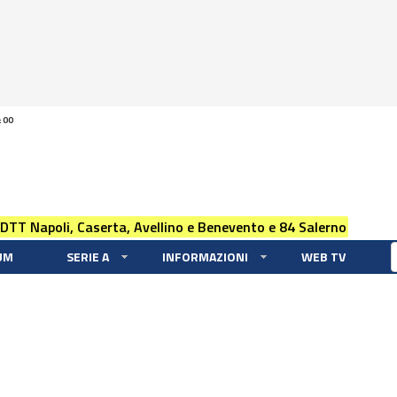
:00
 DTT Napoli, Caserta, Avellino e Benevento e 84 Salerno
UM
SERIE A
INFORMAZIONI
WEB TV