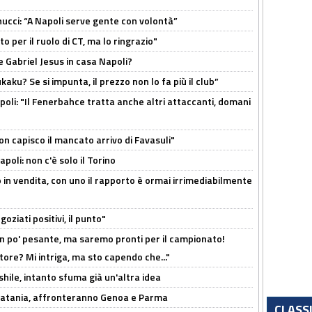
cci: “A Napoli serve gente con volontà”
 per il ruolo di CT, ma lo ringrazio"
 Gabriel Jesus in casa Napoli?
kaku? Se si impunta, il prezzo non lo fa più il club”
poli: "Il Fenerbahce tratta anche altri attaccanti, domani
non capisco il mancato arrivo di Favasuli"
poli: non c'è solo il Torino
 in vendita, con uno il rapporto è ormai irrimediabilmente
oziati positivi, il punto"
n po' pesante, ma saremo pronti per il campionato!
tore? Mi intriga, ma sto capendo che..."
shile, intanto sfuma già un'altra idea
e Catania, affronteranno Genoa e Parma
CLASS