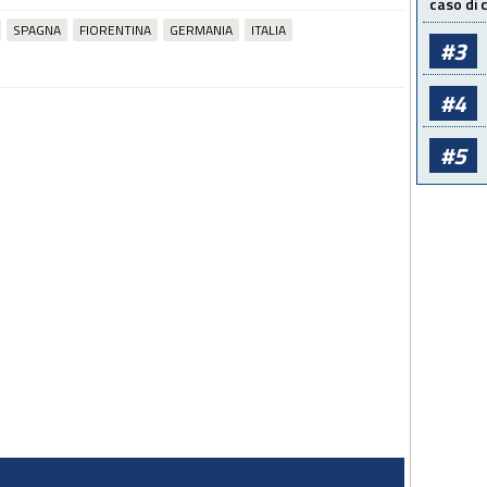
caso di
SPAGNA
FIORENTINA
GERMANIA
ITALIA
#3
#4
#5