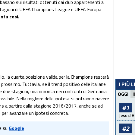
i basano sui risultati ottenuti dai club appartenenti a
e stagioni di UEFA Champions League e UEFA Europa
enta così.
dio, la quarta posizione valida per la Champions resterà
I PIÙ 
rossimo. Tuttavia, se il trend positivo delle italiane
 due stagioni, una rimonta nei confronti di Germania
OGGI
I
sibile. Nella migliore delle ipotesi, si potranno riavere
ons a partire dalla stagione 2016/2017, anche se ad
#1
e per avanzare un ipotesi concreta.
Jesus! H
#2
e su
Google