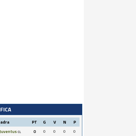
IFICA
uadra
PT
G
V
N
P
Juventus
0
0
0
0
0
CL