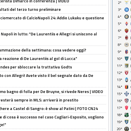
nterista Dimarco in conferenza | VIDEO
2º
ultati del terzo turno preliminare
3º
4º
ciomercato di CalcioNapoli 24: Addio Lukaku e questione
5º
6º
apoli in lutto: "De Laurentiis e Allegri si uniscono al
7º
8º
rammazione della settimana: cosa vedere oggi?
9º
la reazione di De Laurentiis al gol di Lucca"
10º
11º
ndes per sbloccare la trattativa Godts
12º
o con Allegri! Avete visto il bel segnale dato da De
13º
14º
rimo bagno di folla per De Bruyne, si rivede Neres | VIDEO
15º
sterà sempre in MLS: arriverà in prestito
16º
17º
here a Castel di Sangro: è show al Patini | FOTO CN24
18º
 di cosa è successo nel caso Cagliari-Esposito, vogliono
19º
ge!"
20º