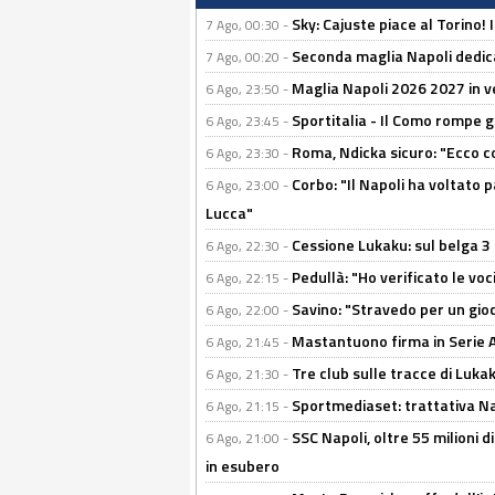
Sky: Cajuste piace al Torino!
7 Ago, 00:30 -
Seconda maglia Napoli dedica
7 Ago, 00:20 -
Maglia Napoli 2026 2027 in ve
6 Ago, 23:50 -
Sportitalia - Il Como rompe g
6 Ago, 23:45 -
Roma, Ndicka sicuro: "Ecco c
6 Ago, 23:30 -
Corbo: "Il Napoli ha voltato 
6 Ago, 23:00 -
Lucca"
Cessione Lukaku: sul belga 3 
6 Ago, 22:30 -
Pedullà: "Ho verificato le vo
6 Ago, 22:15 -
Savino: "Stravedo per un gio
6 Ago, 22:00 -
Mastantuono firma in Serie A, 
6 Ago, 21:45 -
Tre club sulle tracce di Luka
6 Ago, 21:30 -
Sportmediaset: trattativa Nap
6 Ago, 21:15 -
SSC Napoli, oltre 55 milioni d
6 Ago, 21:00 -
in esubero