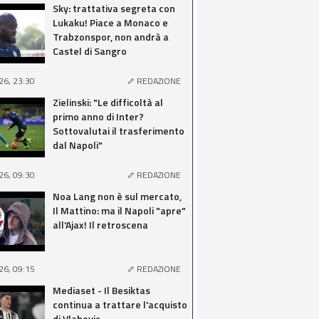
Sky: trattativa segreta con
Lukaku! Piace a Monaco e
Trabzonspor, non andrà a
Castel di Sangro
26, 23:30
REDAZIONE
Zielinski: "Le difficoltà al
primo anno di Inter?
Sottovalutai il trasferimento
dal Napoli"
26, 09:30
REDAZIONE
Noa Lang non è sul mercato,
Il Mattino: ma il Napoli "apre"
all'Ajax! Il retroscena
26, 09:15
REDAZIONE
Mediaset - Il Besiktas
continua a trattare l'acquisto
di Vlahovic