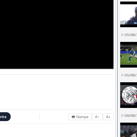
05/08/
05/08/
06/08/
🖶 Stampa
A−
A+
rite