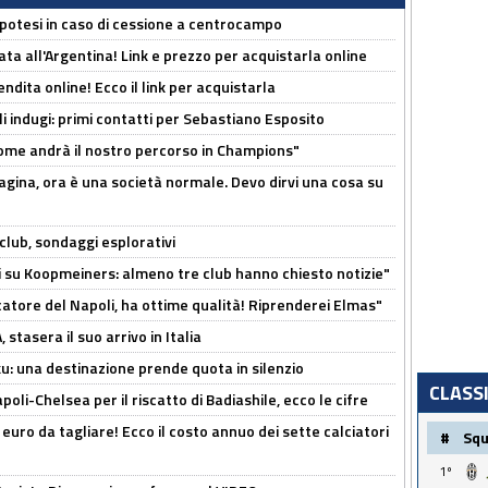
 Ipotesi in caso di cessione a centrocampo
ta all'Argentina! Link e prezzo per acquistarla online
ndita online! Ecco il link per acquistarla
li indugi: primi contatti per Sebastiano Esposito
ome andrà il nostro percorso in Champions"
pagina, ora è una società normale. Devo dirvi una cosa su
club, sondaggi esplorativi
ci su Koopmeiners: almeno tre club hanno chiesto notizie"
catore del Napoli, ha ottime qualità! Riprenderei Elmas"
stasera il suo arrivo in Italia
ku: una destinazione prende quota in silenzio
CLASS
oli-Chelsea per il riscatto di Badiashile, ecco le cifre
i euro da tagliare! Ecco il costo annuo dei sette calciatori
#
Sq
1º