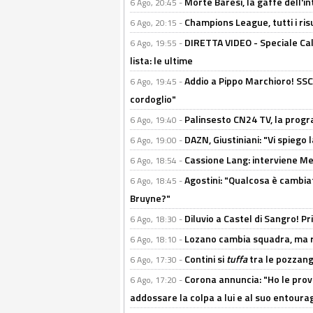
Morte Baresi, la gaffe dell'i
6 Ago, 20:45 -
Champions League, tutti i ris
6 Ago, 20:15 -
DIRETTA VIDEO - Speciale Cal
6 Ago, 19:55 -
lista: le ultime
Addio a Pippo Marchioro! SSC N
6 Ago, 19:45 -
cordoglio"
Palinsesto CN24 TV, la prog
6 Ago, 19:40 -
DAZN, Giustiniani: "Vi spiego 
6 Ago, 19:00 -
Cassione Lang: interviene Me
6 Ago, 18:54 -
Agostini: "Qualcosa è cambiat
6 Ago, 18:45 -
Bruyne?"
Diluvio a Castel di Sangro! P
6 Ago, 18:30 -
Lozano cambia squadra, ma re
6 Ago, 18:10 -
Contini si
tuffa
tra le pozzang
6 Ago, 17:30 -
Corona annuncia: "Ho le prove
6 Ago, 17:20 -
addossare la colpa a lui e al suo entoura