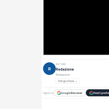
AUTORE
R
Redazione
Redazione
Tutti gli articoli →
Google
Discover
Fonti prefe
Seguici su