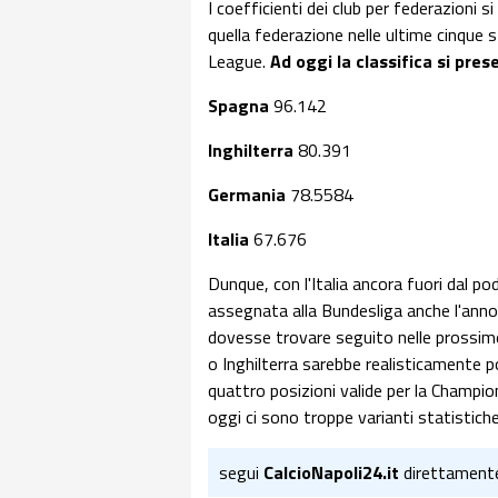
I coefficienti dei club per federazioni s
quella federazione nelle ultime cinqu
League.
Ad oggi la classifica si pres
Spagna
96.142
Inghilterra
80.391
Germania
78.5584
Italia
67.676
Dunque, con l'Italia ancora fuori dal po
assegnata alla Bundesliga anche l'anno p
dovesse trovare seguito nelle prossime
o Inghilterra sarebbe realisticamente pos
quattro posizioni valide per la Champi
oggi ci sono troppe varianti statistich
segui
CalcioNapoli24.it
direttament