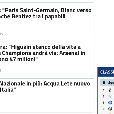
: "Paris Saint-Germain, Blanc verso
nche Benitez tra i papabili
015
rra: "Higuain stanco della vita a
a Champions andrà via: Arsenal in
iono 47 milioni"
5
CLASS
 Nazionale in più: Acqua Lete nuovo
#
Sq
Italia"
1º
2º
5
3º
4º