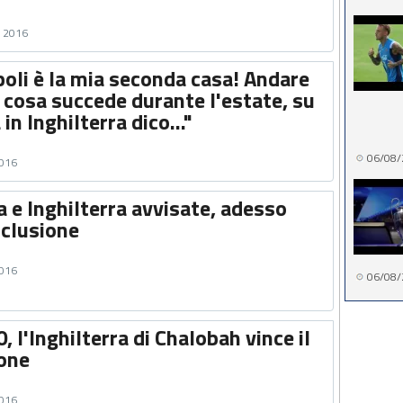
e 2016
oli è la mia seconda casa! Andare
 cosa succede durante l'estate, su
in Inghilterra dico..."
06/08/
2016
 e Inghilterra avvisate, adesso
sclusione
2016
06/08/
, l'Inghilterra di Chalobah vince il
lone
2016