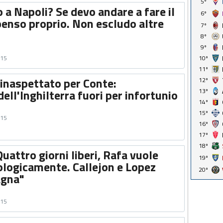
5º
 a Napoli? Se devo andare a fare il
6º
penso proprio. Non escludo altre
7º
8º
9º
015
10º
11º
o inaspettato per Conte:
12º
dell'Inghilterra fuori per infortunio
13º
14º
15º
015
16º
17º
18º
attro giorni liberi, Rafa vuole
19º
ologicamente. Callejon e Lopez
20º
agna"
015