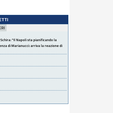
LETTI
ERI
Schira: "Il Napoli sta pianificando la
za di Marianucci: arriva la reazione di