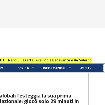
0
 DTT Napoli, Caserta, Avellino e Benevento e 84 Salerno
UM
SERIE A
INFORMAZIONI
WEB TV
halobah festeggia la sua prima
azionale: giocò solo 29 minuti in