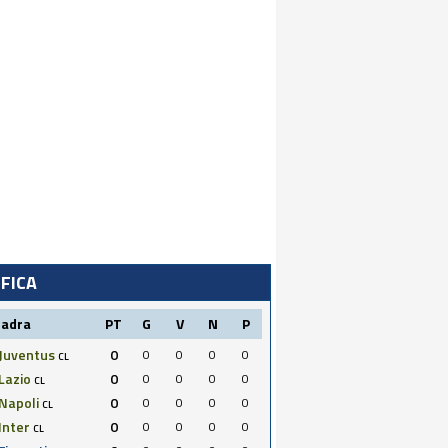
IFICA
uadra
PT
G
V
N
P
Juventus
0
0
0
0
0
CL
Lazio
0
0
0
0
0
CL
Napoli
0
0
0
0
0
CL
Inter
0
0
0
0
0
CL