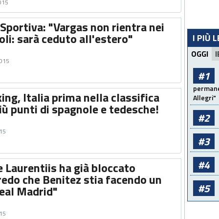
2015
Sportiva: "Vargas non rientra nei
oli: sarà ceduto all'estero"
I PIÙ 
OGGI
I
2015
#1
permanen
ng, Italia prima nella classifica
Allegri"
iù punti di spagnole e tedesche!
#2
015
#3
#4
 Laurentiis ha già bloccato
redo che Benitez stia facendo un
#5
Real Madrid"
015