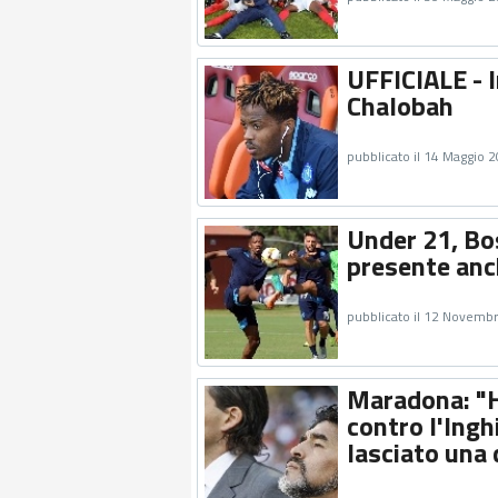
UFFICIALE - 
Chalobah
pubblicato il 14 Maggio 
Under 21, Bo
presente anc
pubblicato il 12 Novemb
Maradona: "H
contro l'Ingh
lasciato una 