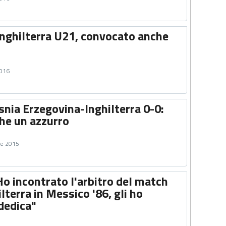
Inghilterra U21, convocato anche
2016
snia Erzegovina-Inghilterra 0-0:
he un azzurro
re 2015
o incontrato l'arbitro del match
ilterra in Messico '86, gli ho
dedica"