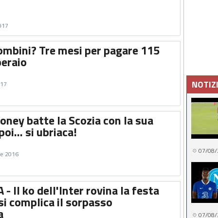
2017
ombini? Tre mesi per pagare 115
peraio
NOTIZ
017
oney batte la Scozia con la sua
poi... si ubriaca!
07/08/
re 2016
- Il ko dell'Inter rovina la festa
 si complica il sorpasso
a
07/08/