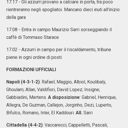
17.17 - Gli azzurri provano a calciare in porta, tra poco
rientreranno negli spogliatoi. Mancano dieci inuti all'inizio
della gara
17.08 - Entra in campo Maurizio Sarri sorseggiando il
caffè di Tommaso Starace
17.02 - Azzurri in campo per il riscaldamento, tribune
piene in ogni ordine di posti
F
ORMAZIONI UFFICIALI
Napoli (4-3-1-2)
: Rafael; Maggio, Albiol, Koulibaly,
Ghoulam; Allan, Valdifiori, David Lopez; Insigne;
Gabbiadini, Mertens.
A disposizione
: Gabriel, Henrique,
Allegra, De Guzman, Callejon, Jorginho, Dezi, Luperto,
Bifulco, Romano, Inler, El Kaddouri.
All.
Sarri
Cittadella (4-4-2)
: Vaccarecci; Cappelletti, Pascali,