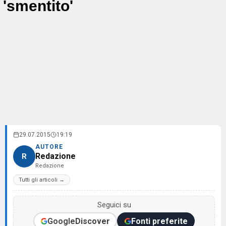
'smentito'
29.07.2015
19:19
AUTORE
Redazione
R
Redazione
Tutti gli articoli →
Seguici su
Google
Discover
Fonti preferite