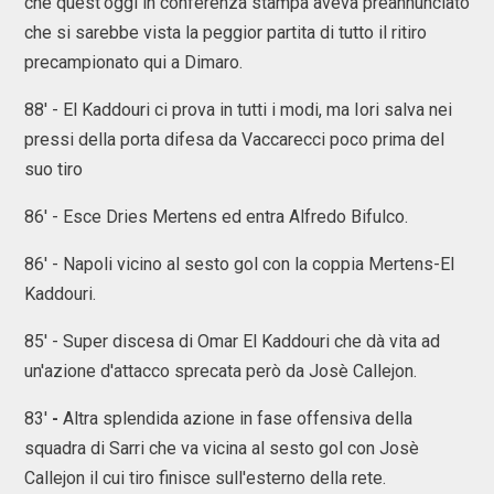
che quest'oggi in conferenza stampa aveva preannunciato
che si sarebbe vista la peggior partita di tutto il ritiro
precampionato qui a Dimaro.
88' - El Kaddouri ci prova in tutti i modi, ma Iori salva nei
pressi della porta difesa da Vaccarecci poco prima del
suo tiro
86' - Esce Dries Mertens ed entra Alfredo Bifulco.
86' - Napoli vicino al sesto gol con la coppia Mertens-El
Kaddouri.
85' - Super discesa di Omar El Kaddouri che dà vita ad
un'azione d'attacco sprecata però da Josè Callejon.
83'
-
Altra splendida azione in fase offensiva della
squadra di Sarri che va vicina al sesto gol con Josè
Callejon il cui tiro finisce sull'esterno della rete.