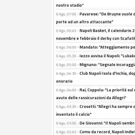
nostro stadio"
Pavarese: "De Bruyne vuole d
6 Ago, 07:00 -
porte ad un altro attaccante"
Napoli Basket, il calendario
6 Ago, 06:45 -
novembre e febbraio il derby con Scafati!
Mandato: "Atteggiamento posi
6 Ago, 06:00 -
Iezzo avvisa il Napoli: "Lukaku
6 Ago, 05:30 -
Mignano: “Segnale incoraggi
6 Ago, 05:00 -
Club Napoli Isola d'Ischia, 
6 Ago, 04:30 -
onorario
Rai, Coppola: "La priorità su
6 Ago, 04:00 -
avuto delle rassicurazioni da Allegri"
Crosetti: "Allegri ha sempre o
6 Ago, 03:30 -
inventato il calcio"
De Giovanni: "Il Napoli sembr
6 Ago, 03:00 -
Como da record, Napoli indiet
6 Ago, 02:45 -