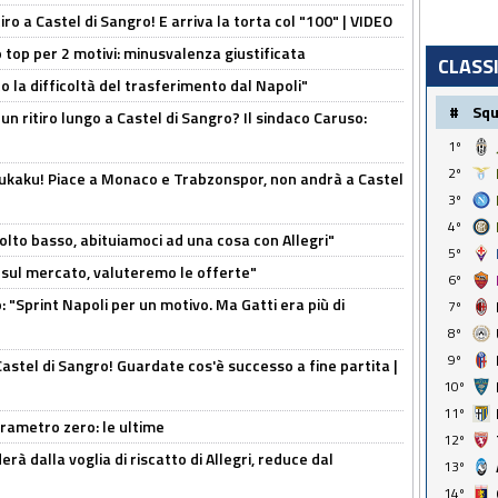
tiro a Castel di Sangro! E arriva la torta col "100" | VIDEO
 top per 2 motivi: minusvalenza giustificata
CLASS
to la difficoltà del trasferimento dal Napoli"
#
Sq
un ritiro lungo a Castel di Sangro? Il sindaco Caruso:
1º
2º
Lukaku! Piace a Monaco e Trabzonspor, non andrà a Castel
3º
4º
olto basso, abituiamoci ad una cosa con Allegri"
5º
 è sul mercato, valuteremo le offerte"
6º
: "Sprint Napoli per un motivo. Ma Gatti era più di
7º
8º
9º
Castel di Sangro! Guardate cos'è successo a fine partita |
10º
11º
arametro zero: le ultime
12º
à dalla voglia di riscatto di Allegri, reduce dal
13º
14º