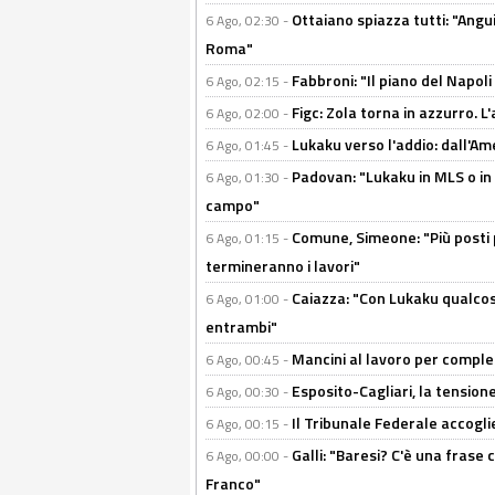
Ottaiano spiazza tutti: "Ang
6 Ago, 02:30 -
Roma"
Fabbroni: "Il piano del Napoli
6 Ago, 02:15 -
Figc: Zola torna in azzurro. L
6 Ago, 02:00 -
Lukaku verso l'addio: dall'Am
6 Ago, 01:45 -
Padovan: "Lukaku in MLS o in
6 Ago, 01:30 -
campo"
Comune, Simeone: "Più posti
6 Ago, 01:15 -
termineranno i lavori"
Caiazza: "Con Lukaku qualcos
6 Ago, 01:00 -
entrambi"
Mancini al lavoro per completa
6 Ago, 00:45 -
Esposito-Cagliari, la tensione
6 Ago, 00:30 -
Il Tribunale Federale accoglie 
6 Ago, 00:15 -
Galli: "Baresi? C'è una frase
6 Ago, 00:00 -
Franco"