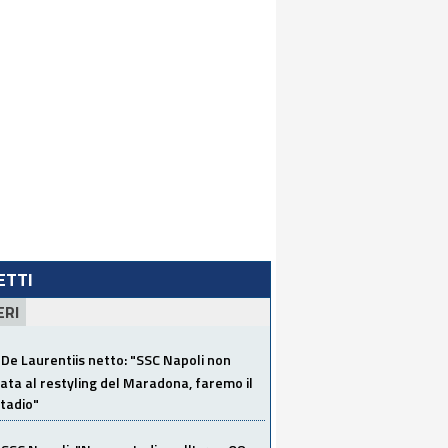
LETTI
ERI
De Laurentiis netto: "SSC Napoli non
ata al restyling del Maradona, faremo il
tadio"