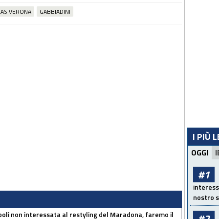
LAS VERONA
GABBIADINI
I PIÙ 
OGGI
I
#1
interess
nostro s
oli non interessata al restyling del Maradona, faremo il
#2