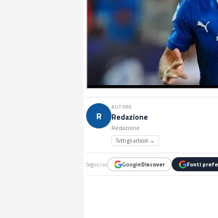
AUTORE
R
Redazione
Redazione
Tutti gli articoli →
Google
Discover
Fonti prefe
Seguici su