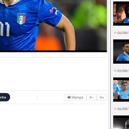
04/08/
05/08/
🖶 Stampa
A−
A+
rite
04/08/