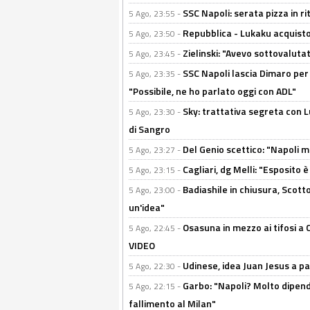
SSC Napoli: serata pizza in ri
5 Ago, 23:55 -
Repubblica - Lukaku acquisto
5 Ago, 23:50 -
Zielinski: "Avevo sottovaluta
5 Ago, 23:45 -
SSC Napoli lascia Dimaro per 
5 Ago, 23:35 -
"Possibile, ne ho parlato oggi con ADL"
Sky: trattativa segreta con 
5 Ago, 23:30 -
di Sangro
Del Genio scettico: "Napoli m
5 Ago, 23:27 -
Cagliari, dg Melli: "Esposito
5 Ago, 23:15 -
Badiashile in chiusura, Scotto
5 Ago, 23:00 -
un'idea"
Osasuna in mezzo ai tifosi a 
5 Ago, 22:45 -
VIDEO
Udinese, idea Juan Jesus a p
5 Ago, 22:30 -
Garbo: "Napoli? Molto dipender
5 Ago, 22:15 -
fallimento al Milan"