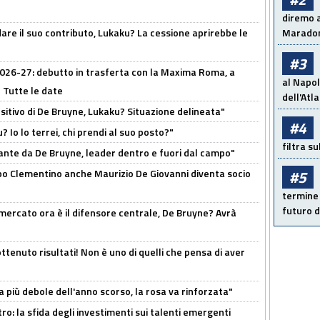
diremo a
are il suo contributo, Lukaku? La cessione aprirebbe le
Maradon
#3
 2026-27: debutto in trasferta con la Maxima Roma, a
al Napol
 Tutte le date
dell'Atl
tivo di De Bruyne, Lukaku? Situazione delineata"
#4
? Io lo terrei, chi prendi al suo posto?"
filtra s
ante da De Bruyne, leader dentro e fuori dal campo"
dopo Clementino anche Maurizio De Giovanni diventa socio
#5
termine 
futuro d
l mercato ora è il difensore centrale, De Bruyne? Avrà
ttenuto risultati! Non è uno di quelli che pensa di aver
a più debole dell'anno scorso, la rosa va rinforzata"
ro: la sfida degli investimenti sui talenti emergenti