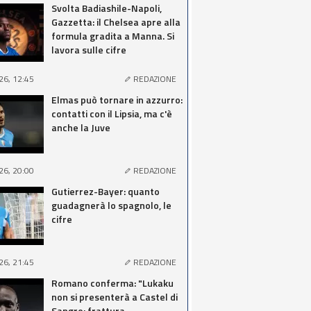
Svolta Badiashile-Napoli,
Gazzetta: il Chelsea apre alla
formula gradita a Manna. Si
lavora sulle cifre
26, 12:45
REDAZIONE
Elmas può tornare in azzurro:
contatti con il Lipsia, ma c'è
anche la Juve
26, 20:00
REDAZIONE
Gutierrez-Bayer: quanto
guadagnerà lo spagnolo, le
cifre
26, 21:45
REDAZIONE
Romano conferma: "Lukaku
non si presenterà a Castel di
Sangro: frattura