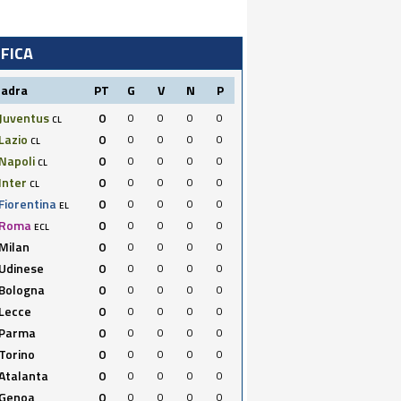
IFICA
uadra
PT
G
V
N
P
Juventus
0
0
0
0
0
CL
Lazio
0
0
0
0
0
CL
Napoli
0
0
0
0
0
CL
Inter
0
0
0
0
0
CL
Fiorentina
0
0
0
0
0
EL
Roma
0
0
0
0
0
ECL
Milan
0
0
0
0
0
Udinese
0
0
0
0
0
Bologna
0
0
0
0
0
Lecce
0
0
0
0
0
Parma
0
0
0
0
0
Torino
0
0
0
0
0
Atalanta
0
0
0
0
0
Genoa
0
0
0
0
0