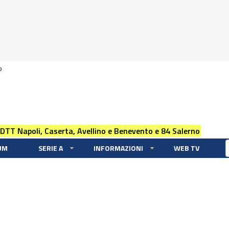
0
 DTT Napoli, Caserta, Avellino e Benevento e 84 Salerno
UM
SERIE A
INFORMAZIONI
WEB TV