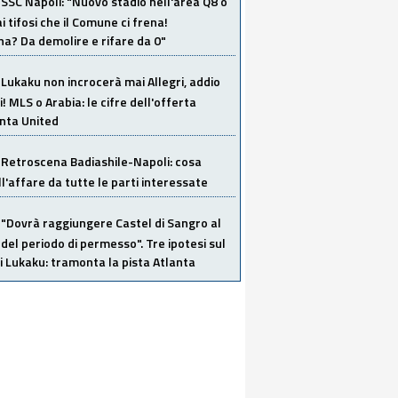
SSC Napoli: "Nuovo stadio nell'area Q8 o
i tifosi che il Comune ci frena!
a? Da demolire e rifare da 0"
Lukaku non incrocerà mai Allegri, addio
i! MLS o Arabia: le cifre dell'offerta
anta United
Retroscena Badiashile-Napoli: cosa
ull'affare da tutte le parti interessate
"Dovrà raggiungere Castel di Sangro al
del periodo di permesso". Tre ipotesi sul
i Lukaku: tramonta la pista Atlanta