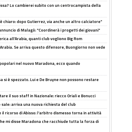
uissa? Lo cambierei subito con un centrocampista della
 è chiaro: dopo Gutierrez, via anche un altro calciatore"
'annuncio di Malagò: "Coordinerà i progetti dei giovani"
erica all'Arabia, quanti club vogliono Big Rom
 Arabia. Se arriva questo difensore, Buongiorno non vede
 popolari nel nuovo Maradona, ecco quando
a si è spezzato. Lui e De Bruyne non possono restare
re il suo staff in Nazionale: riecco Oriali e Bonucci
 sale: arriva una nuova richiesta del club
il ricorso di Abisso: l'arbitro dismesso torna in attività
 che mi disse Maradona che racchiude tutta la forza di