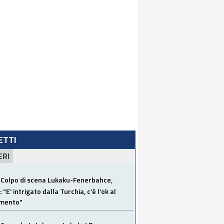
LETTI
ERI
Colpo di scena Lukaku-Fenerbahce,
"E' intrigato dalla Turchia, c'è l'ok al
imento"