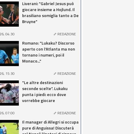
Liverani: "Gabriel Jesus può
giocare insieme a Hojlund. Il
brasiliano somiglia tanto a De
Bruyne"
26, 04:30
REDAZIONE
Romano: "Lukaku? Discorso
aperto con l'Atlanta ma non
tornano i numeri, poi il
Monaco..."
26, 15:30
REDAZIONE
"Le altre destinazioni
seconde scelte". Lukaku
punta i piedi: ecco dove
vorrebbe giocare
26, 07:00
REDAZIONE
Il manager di Allegri si occupa
pure di Anguissa! Discuterà
col Napoli l'ipotesi di rinnovo