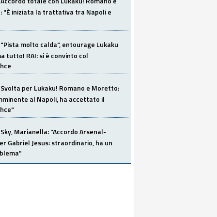
Accordo totale con Lukaku! Romano e
 "È iniziata la trattativa tra Napoli e
"Pista molto calda", entourage Lukaku
 tutto! RAI: si è convinto col
ahce
Svolta per Lukaku! Romano e Moretto:
mminente al Napoli, ha accettato il
hce"
Sky, Marianella: "Accordo Arsenal-
er Gabriel Jesus: straordinario, ha un
oblema"