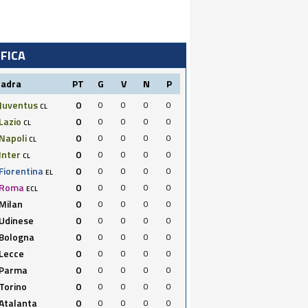
IFICA
uadra
PT
G
V
N
P
Juventus
0
0
0
0
0
CL
Lazio
0
0
0
0
0
CL
Napoli
0
0
0
0
0
CL
Inter
0
0
0
0
0
CL
Fiorentina
0
0
0
0
0
EL
Roma
0
0
0
0
0
ECL
Milan
0
0
0
0
0
Udinese
0
0
0
0
0
Bologna
0
0
0
0
0
Lecce
0
0
0
0
0
Parma
0
0
0
0
0
Torino
0
0
0
0
0
Atalanta
0
0
0
0
0