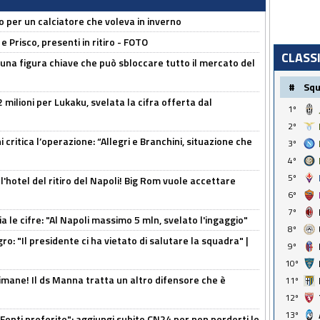
ivo per un calciatore che voleva in inverno
e Prisco, presenti in ritiro - FOTO
CLASS
 una figura chiave che può sbloccare tutto il mercato del
#
Sq
 milioni per Lukaku, svelata la cifra offerta dal
1º
2º
 critica l’operazione: “Allegri e Branchini, situazione che
3º
4º
5º
l'hotel del ritiro del Napoli! Big Rom vuole accettare
6º
7º
a le cifre: "Al Napoli massimo 5 mln, svelato l'ingaggio"
8º
ro: "Il presidente ci ha vietato di salutare la squadra" |
9º
10º
mane! Il ds Manna tratta un altro difensore che è
11º
12º
13º
Fonti preferite": aggiungi subito CN24 per non perderti le