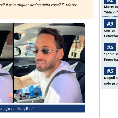
orti! Il mio miglior amico della rosa? E' Marko
Moretto:
Yildirim"
#3
conferma
Fenerb
#4
"Addio i
Fenerba
#5
Napoli p
solo pr
anoglu con Eddy Beef