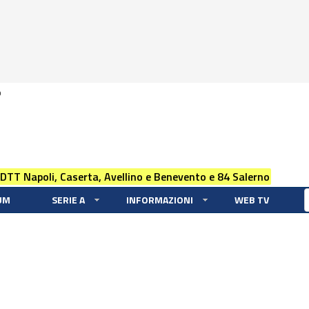
0
 DTT Napoli, Caserta, Avellino e Benevento e 84 Salerno
UM
SERIE A
INFORMAZIONI
WEB TV