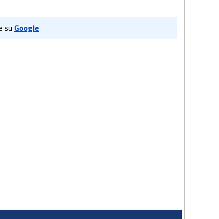
e su
Google