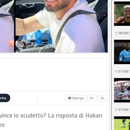
08/08/
07/08/
🖶 Stampa
A−
A+
rite
07/08/
 vince lo scudetto? La risposta di Hakan
eo