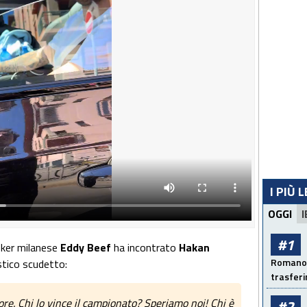
I PIÙ 
OGGI
I
#1
oker milanese
Eddy Beef
ha incontrato
Hakan
Romano: 
stico scudetto:
trasfer
tore. Chi lo vince il campionato? Speriamo noi! Chi è
#2