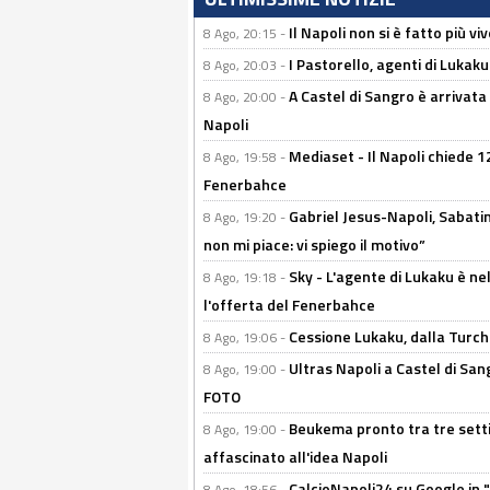
Il Napoli non si è fatto più v
8 Ago, 20:15 -
I Pastorello, agenti di Lukaku 
8 Ago, 20:03 -
A Castel di Sangro è arrivata
8 Ago, 20:00 -
Napoli
Mediaset - Il Napoli chiede 12
8 Ago, 19:58 -
Fenerbahce
Gabriel Jesus-Napoli, Sabatini
8 Ago, 19:20 -
non mi piace: vi spiego il motivo”
Sky - L'agente di Lukaku è nel
8 Ago, 19:18 -
l'offerta del Fenerbahce
Cessione Lukaku, dalla Turchi
8 Ago, 19:06 -
Ultras Napoli a Castel di Sang
8 Ago, 19:00 -
FOTO
Beukema pronto tra tre setti
8 Ago, 19:00 -
affascinato all'idea Napoli
CalcioNapoli24 su Google in "
8 Ago, 18:56 -