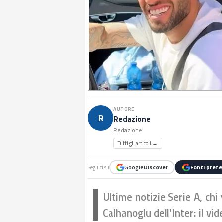
AUTORE
R
Redazione
Redazione
Tutti gli articoli →
Google
Discover
Fonti prefe
Seguici su
Ultime notizie Serie A, chi
Calhanoglu dell'Inter: il vid