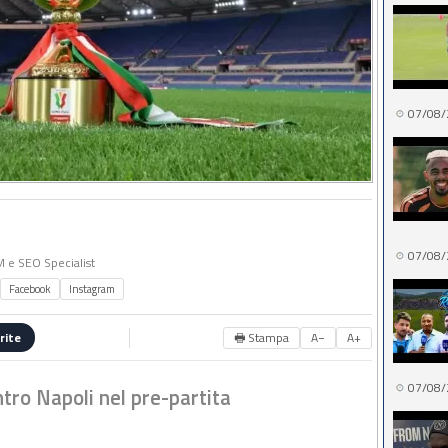
07/08/
07/08/
MM e SEO Specialist
Facebook
Instagram
🖶 Stampa
A−
A+
rite
07/08/
ntro Napoli nel pre-partita