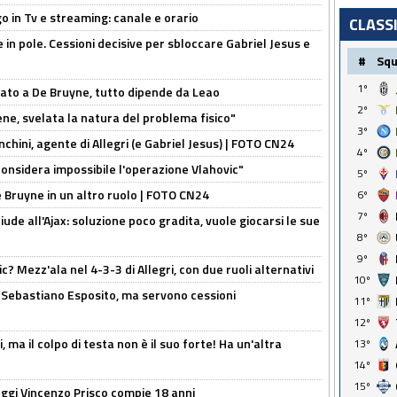
o in Tv e streaming: canale e orario
CLASS
e in pole. Cessioni decisive per sbloccare Gabriel Jesus e
#
Sq
1º
sato a De Bruyne, tutto dipende da Leao
2º
e, svelata la natura del problema fisico"
3º
chini, agente di Allegri (e Gabriel Jesus) | FOTO CN24
4º
considera impossibile l'operazione Vlahovic"
5º
De Bruyne in un altro ruolo | FOTO CN24
6º
7º
de all'Ajax: soluzione poco gradita, vuole giocarsi le sue
8º
9º
? Mezz'ala nel 4-3-3 di Allegri, con due ruoli alternativi
10º
a Sebastiano Esposito, ma servono cessioni
11º
12º
, ma il colpo di testa non è il suo forte! Ha un'altra
13º
14º
15º
ggi Vincenzo Prisco compie 18 anni