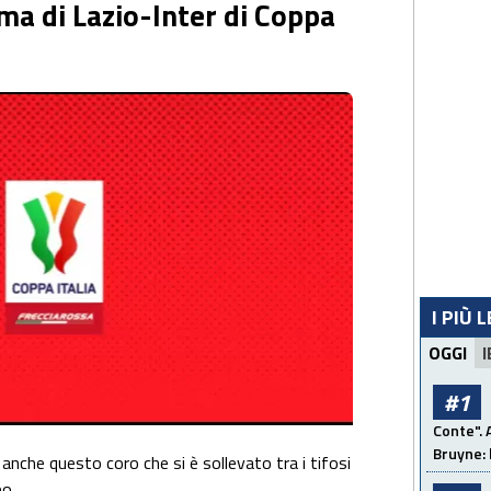
ma di Lazio-Inter di Coppa
I PIÙ 
OGGI
I
#1
Conte". 
Bruyne: 
tri anche questo coro che si è sollevato tra i tifosi
po.