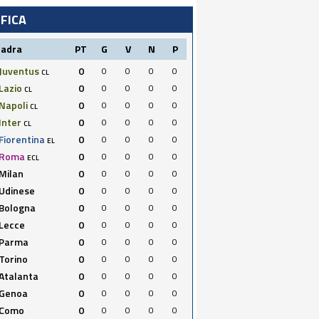
IFICA
uadra
PT
G
V
N
P
Juventus
0
0
0
0
0
CL
Lazio
0
0
0
0
0
CL
Napoli
0
0
0
0
0
CL
Inter
0
0
0
0
0
CL
Fiorentina
0
0
0
0
0
EL
Roma
0
0
0
0
0
ECL
Milan
0
0
0
0
0
Udinese
0
0
0
0
0
Bologna
0
0
0
0
0
Lecce
0
0
0
0
0
Parma
0
0
0
0
0
Torino
0
0
0
0
0
Atalanta
0
0
0
0
0
Genoa
0
0
0
0
0
Como
0
0
0
0
0