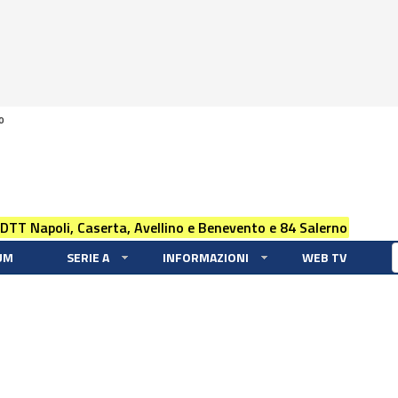
0
 DTT Napoli, Caserta, Avellino e Benevento e 84 Salerno
UM
SERIE A
INFORMAZIONI
WEB TV