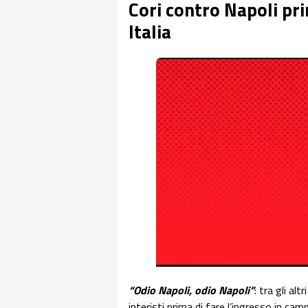
Cori contro Napoli pri
Italia
“Odio Napoli, odio Napoli”
: tra gli al
interisti prima di fare l’ingresso in cam