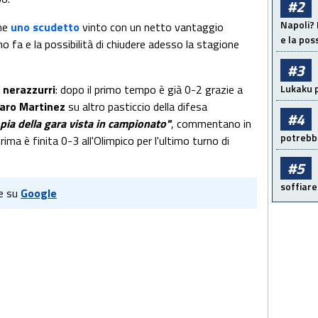
#2
Napoli? 
che
uno scudetto
vinto con un netto vantaggio
e la pos
o fa e la possibilità di chiudere adesso la stagione
#3
Lukaku p
i nerazzurri
: dopo il primo tempo è già 0-2 grazie a
taro Martinez
su altro pasticcio della difesa
#4
pia della gara vista in campionato"
, commentano in
potrebbe
ima è finita 0-3 all'Olimpico per l'ultimo turno di
#5
soffiare
e su
Google