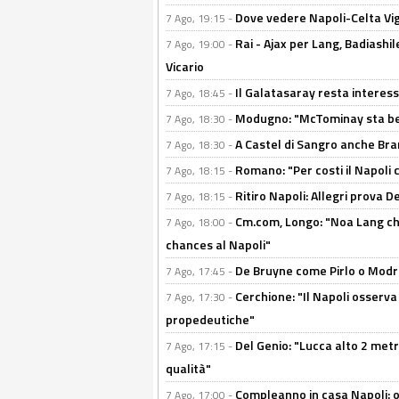
Dove vedere Napoli-Celta Vig
7 Ago, 19:15 -
Rai - Ajax per Lang, Badiashil
7 Ago, 19:00 -
Vicario
Il Galatasaray resta interes
7 Ago, 18:45 -
Modugno: "McTominay sta ben
7 Ago, 18:30 -
A Castel di Sangro anche Bran
7 Ago, 18:30 -
Romano: "Per costi il Napoli 
7 Ago, 18:15 -
Ritiro Napoli: Allegri prova 
7 Ago, 18:15 -
Cm.com, Longo: "Noa Lang chiu
7 Ago, 18:00 -
chances al Napoli"
De Bruyne come Pirlo o Modric
7 Ago, 17:45 -
Cerchione: "Il Napoli osserv
7 Ago, 17:30 -
propedeutiche"
Del Genio: "Lucca alto 2 metri
7 Ago, 17:15 -
qualità"
Compleanno in casa Napoli: o
7 Ago, 17:00 -