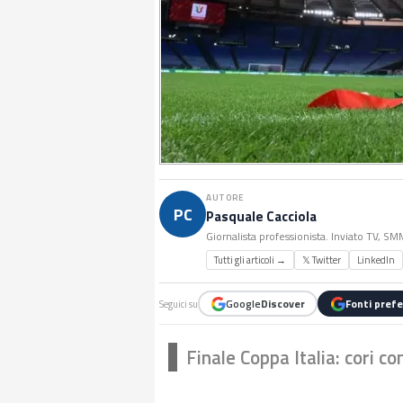
AUTORE
PC
Pasquale Cacciola
Giornalista professionista. Inviato TV, S
Tutti gli articoli →
𝕏 Twitter
LinkedIn
Google
Discover
Fonti prefe
Seguici su
Finale Coppa Italia: cori co