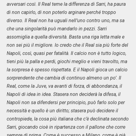
avversari così. Il Real teme la differenza di Sarri, ha paura
di non capirlo, di non poterlo arginare perché troppo
diverso. Il Real non ha uguali nell’uno contro uno, ma sa
che una singolarità può mandarlo in pezzi. Sarri
assomiglia a quella diversità. Basta una riga letta male e
non sei più il migliore. Io credo che il Real sia più forte del
Napoli, così, quasi per fatalità. Il calcio non è tutto logico,
tieni più la palla e perdi, giochi meglio e vieni travolto, ma
la sorpresa è spesso rispettata. E il Napoli gioca un calcio
sorprendente che cambia di continuo almeno un po’. Il
Real, come la Juve, va avanti di forza, di abbondanza, il
Napoli di idea in idea. Stasera non deciderà la difesa, il
Napoli non sa difendersi per principio, può farlo solo per
necessità e quello è un diritto; stasera può decidere il
contropiede, la cosa più italiana che c’è declinata secondo
Sarri, giocando cioè in ripartenza con il pallone che corre
sempre di prima. Come è successo a Milano, come è già